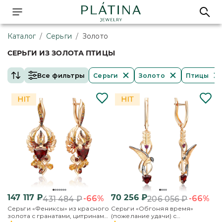
Каталог
/
Серьги
/
Золото
СЕРЬГИ ИЗ ЗОЛОТА ПТИЦЫ
Все фильтры
Серьги
Золото
Птицы
147 117
₽
70 256
₽
-66%
-66%
431 484
₽
206 056
₽
Серьги «Фениксы» из красного
Серьги «Обгоняя время»
золота с гранатами, цитринами
(пожелание удачи) с