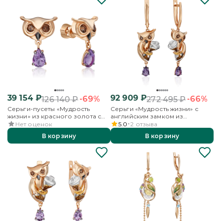
39 154
₽
92 909
₽
-69%
-66%
126 140
₽
272 495
₽
Серьги-пусеты «Мудрость
Серьги «Мудрость жизни» с
жизни» из красного золота с
английским замком из
аметистом и кварцем дымчатым
комбинированного золота с
Нет оценок
5.0
2
отзыва
аметистом, кварцем дымчатым и
В корзину
В корзину
эмалью