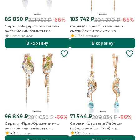
85 850
₽
103 742
₽
-66%
-66%
251 793
₽
304 270
₽
Серьги «Мудрость жизни» с
Серьги «Преображение» с
английским замком из
английским замком из
комбинированного золота с
комбинированного золота с
Нет оценок
3.3
3
отзыва
аметистом, кварцем дымчатым и
миксом камней и эмалью
В корзину
В корзину
эмалью
96 849
₽
71 544
₽
-66%
-66%
284 050
₽
209 834
₽
Серьги «Преображение» с
Серьги «Царевна Лебедь»
английским замком из
(пожелание любви) из
комбинированного золота с
комбинированного золота с
5.0
1
отзыв
5.0
3
отзыва
миксом камней и эмалью
топазами