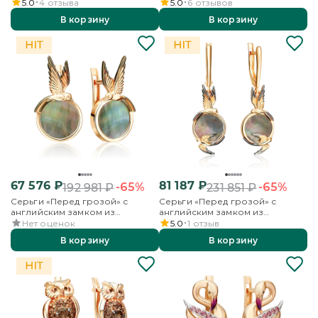
и эмалью
английским замком из
5.0
4
отзыва
5.0
6
отзывов
красного золота с гранатами
В корзину
В корзину
67 576
₽
81 187
₽
-65%
-65%
192 981
₽
231 851
₽
Серьги «Перед грозой» с
Серьги «Перед грозой» с
английским замком из
английским замком из
красного золота с
красного золота с
Нет оценок
5.0
1
отзыв
перламутром
перламутром
В корзину
В корзину