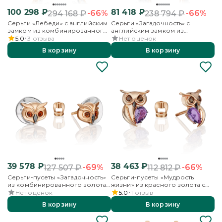
100 298
₽
81 418
₽
-66%
-66%
294 168
₽
238 794
₽
Серьги «Лебеди» с английским
Серьги «Загадочность» с
замком из комбинированного
английским замком из
золота с топазами и
комбинированного золота с
5.0
3
отзыва
Нет оценок
бесцветными топазами
топазами и эмалью
В корзину
В корзину
39 578
₽
38 463
₽
-69%
-66%
127 507
₽
112 812
₽
Серьги-пусеты «Загадочность»
Серьги-пусеты «Мудрость
из комбинированного золота
жизни» из красного золота с
с эмалью
аметистом и кварцем дымчатым
Нет оценок
5.0
1
отзыв
В корзину
В корзину