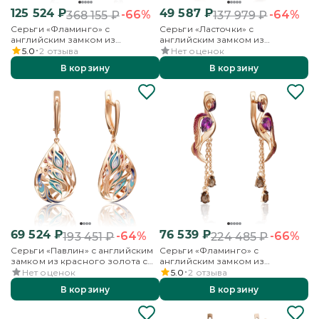
125 524
₽
49 587
₽
-66%
-64%
368 155
₽
137 979
₽
Серьги «Фламинго» с
Серьги «Ласточки» с
английским замком из
английским замком из
красного золота с аметистом,
красного золота с фианитом
5.0
2
отзыва
Нет оценок
бесцветными топазами и
В корзину
В корзину
эмалью
69 524
₽
76 539
₽
-64%
-66%
193 451
₽
224 485
₽
Серьги «Павлин» с английским
Серьги «Фламинго» с
замком из красного золота с
английским замком из
эмалью
красного золота с гранатом,
Нет оценок
5.0
2
отзыва
кварцем дымчатым и эмалью
В корзину
В корзину