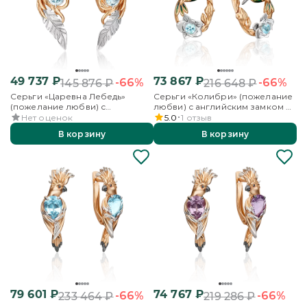
49 737
₽
73 867
₽
-66%
-66%
145 876
₽
216 648
₽
Серьги «Царевна Лебедь»
Серьги «Колибри» (пожелание
(пожелание любви) с
любви) с английским замком из
английским замком из
комбинированного золота с
Нет оценок
5.0
1
отзыв
комбинированного золота с
топазом и эмалью
В корзину
В корзину
топазом
79 601
₽
74 767
₽
-66%
-66%
233 464
₽
219 286
₽