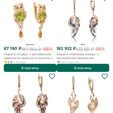
67 190
₽
182 922
₽
-66%
-56%
197 064
₽
413 551
₽
Серьги «Совы» с английским
Серьги «Райские птицы» с
замком из красного золота с
английским замком из
миксом камней и эмалью
красного золота с сапфирами,
5.0
1
отзыв
Нет оценок
бриллиантами и эмалью
В корзину
В корзину