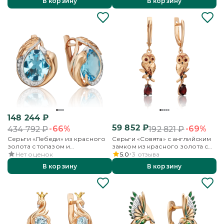
В корзину
В корзину
148 244
₽
59 852
₽
-66%
-69%
434 792
₽
192 821
₽
Серьги «Лебеди» из красного
Серьги «Совята» с английским
золота с топазом и
замком из красного золота с
бесцветными топазами
гранатом и эмалью
Нет оценок
5.0
3
отзыва
В корзину
В корзину