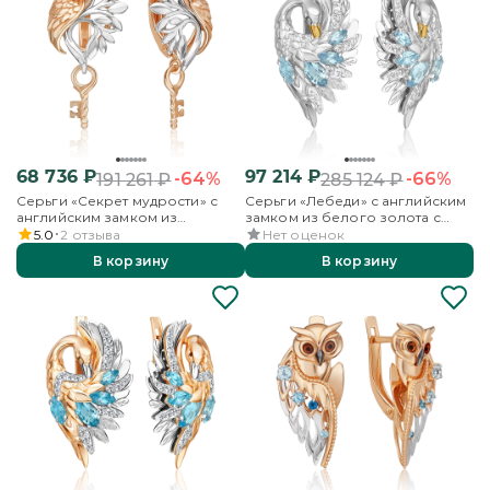
68 736
₽
97 214
₽
-64%
-66%
191 261
₽
285 124
₽
Серьги «Секрет мудрости» с
Серьги «Лебеди» с английским
английским замком из
замком из белого золота с
комбинированного золота
топазами и бесцветными
5.0
2
отзыва
Нет оценок
топазами
В корзину
В корзину