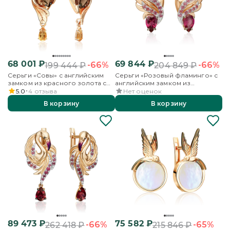
68 001
₽
69 844
₽
-66%
-66%
199 444
₽
204 849
₽
Серьги «Совы» с английским
Серьги «Розовый фламинго» с
замком из красного золота с
английским замком из
кварцем дымчатым, цитринами
красного золота с гранатами и
5.0
4
отзыва
Нет оценок
и эмалью
эмалью
В корзину
В корзину
89 473
₽
75 582
₽
-66%
-65%
262 418
₽
215 846
₽