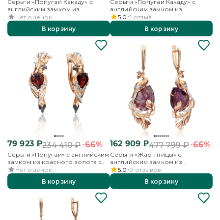
Серьги «Попугаи Какаду» с
Серьги «Попугаи Какаду» с
английским замком из
английским замком из
красного золота с топазом
красного золота с аметистом
Нет оценок
5.0
1
отзыв
В корзину
В корзину
79 923
₽
162 909
₽
-66%
-66%
234 410
₽
477 799
₽
Серьги «Попугаи» с английским
Серьги «Жар-птицы» с
замком из красного золота с
английским замком из
гранатом
красного золота с аметистом,
Нет оценок
5.0
9
отзывов
бесцветными топазами и
В корзину
В корзину
эмалью