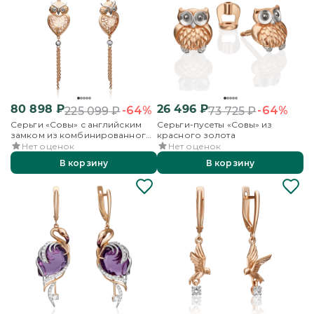
80 898
₽
26 496
₽
-64%
-64%
225 099
₽
73 725
₽
Серьги «Совы» с английским
Серьги-пусеты «Совы» из
замком из комбинированного
красного золота
золота
Нет оценок
Нет оценок
В корзину
В корзину