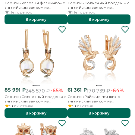
Серьги «Розовый фламинго» с
Серьги «Солнечный полдень» с
английским замком из
английским замком из
красного золота с гранатами и
красного золота с
Нет оценок
Нет оценок
эмалью
перламутром
В корзину
В корзину
85 991
₽
61 361
₽
-65%
-64%
245 570
₽
170 739
₽
Серьги «Солнечный полдень» с
Серьги «Райские птички» с
английским замком из
английским замком из
красного золота с
красного золота с фианитами
5.0
2
отзыва
5.0
1
отзыв
перламутром
В корзину
В корзину