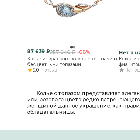
87 639
₽
-66%
257 040
₽
Нет в 
Колье из красного золота с топазами и
Колье из
бесцветными топазами
фианито
5.0
1
отзыв
Нет о
Колье с топазом представляет элега
или розового цвета редко встречающего
женщиной данное украшение, как прави
обладательницы.