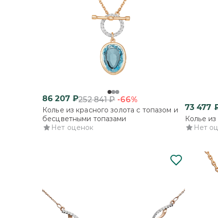
86 207
₽
-66%
252 841
₽
73 477
Колье из красного золота с топазом и
бесцветными топазами
Колье из
Нет оценок
Нет о