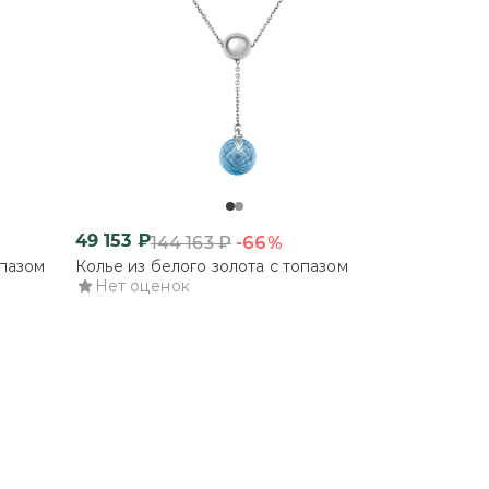
49 153
₽
-66%
144 163
₽
опазом
Колье из белого золота с топазом
Нет оценок