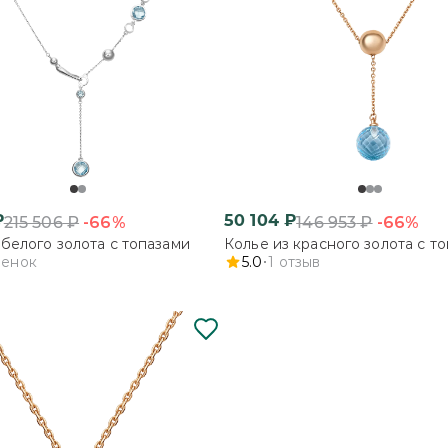
₽
50 104
₽
-66%
-66%
215 506
₽
146 953
₽
 белого золота с топазами
Колье из красного золота с т
ценок
5.0
1
отзыв