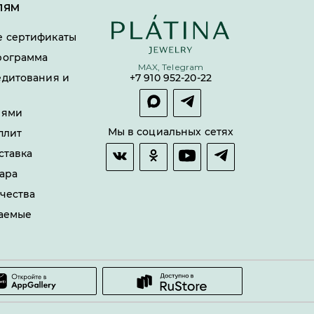
ЛЯМ
 сертификаты
рограмма
MAX, Telegram
едитования и
+7 910 952-20-22
лями
Мы в социальных сетях
плит
ставка
ара
чества
ваемые