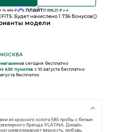
т
14 464
₽
21 696,25
₽ x 4
FITS: Будет начислено
1 736
бонусов
рианты модели
МОСКВА
магазинов
сегодня бесплатно
из
430
пунктов
c 10 августа бесплатно
 августа бесплатно
ми из красного золота 585 пробы с белым
 ювелирного бренда PLATINA. Дизайн
чки символизируют верность, любовь,