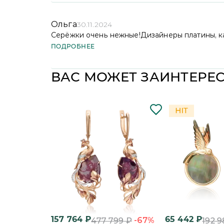
Ждем Вас снова в нашем интернет-магазине
Ольга
30.11.2024
Серёжки очень нежные!Дизайнеры платины, ка
ПОДРОБНЕЕ
Ольга, здравствуйте! Мы признательны вам
прилагает все усилия, чтобы украшения п
эмоции. С уважением, PLATINA
ВАС МОЖЕТ ЗАИНТЕРЕ
157 764
₽
65 442
₽
-67%
477 799
₽
192 9