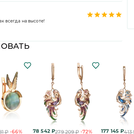
! С уважением, PLATINA.
к всегда на высоте!
 за положительный отзыв. Коллектив бренда
риносили покупателям только положительные
СОВАТЬ
78 542
₽
177 145
₽
-66%
-72%
81
₽
279 209
₽
413 