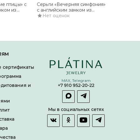
ие птицы» с
Серьги «Вечерняя симфония»
Серьги «Утре
мком из
с английским замком из
с английским
та с сапфирами,
красного золота с
Нет оценок
красного золо
Нет оцено
 и эмалью
перламутром и фианитами
перламутром
ЛЯМ
 сертификаты
рограмма
MAX, Telegram
едитования и
+7 910 952-20-22
лями
Мы в социальных сетях
плит
ставка
ара
чества