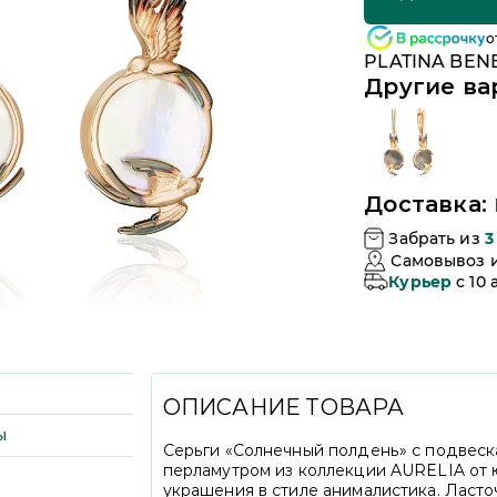
о
PLATINA BENE
Другие ва
Доставка:
Забрать из
3
Самовывоз 
Курьер
c 10
ОПИСАНИЕ ТОВАРА
ы
Серьги «Солнечный полдень» с подвеска
перламутром из коллекции AURELIA от
украшения в стиле анималистика. Ласто