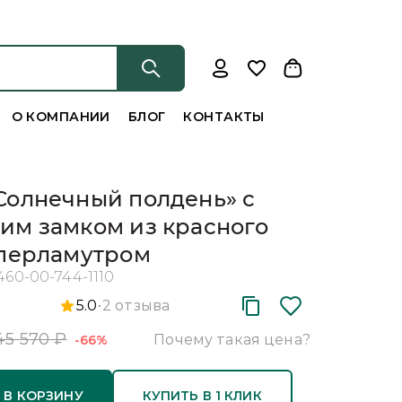
О КОМПАНИИ
БЛОГ
КОНТАКТЫ
Солнечный полдень» с
им замком из красного
 перламутром
460-00-744-1110
5.0
2
отзыва
45 570
₽
Почему такая цена?
-66%
 В КОРЗИНУ
КУПИТЬ В 1 КЛИК