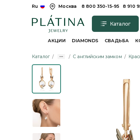
Ru
Москва
8 800 350-15-95
8 910 
Каталог
АКЦИИ
DIAMONDS
СВАДЬБА
К
Каталог
/
/
С английским замком
/
Крас