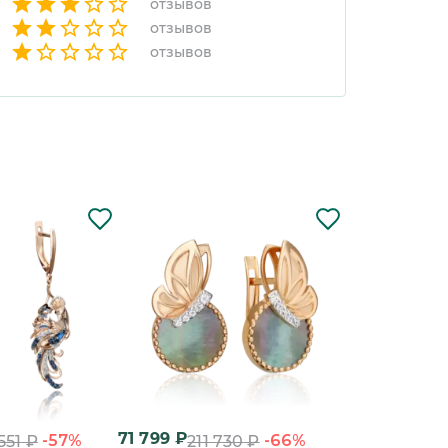
отзывов
отзывов
отзывов
71 799
₽
62 842
₽
-57%
-66%
551
₽
211 730
₽
208