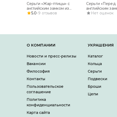
Серьги «Жар-птицы» с
Серьги «Перед 
английским замком из
английским зам
красного золота с аметистом,
5.0
9
отзывов
красного золота
Нет оценок
бесцветными топазами и
перламутром
эмалью
О КОМПАНИИ
УКРАШЕНИЯ
Новости и пресс-релизы
Каталог
Вакансии
Кольца
Философия
Серьги
Контакты
Подвески
Пользовательское
Броши
соглашение
Цепи
Политика
конфиденциальности
Карта сайта