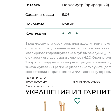
Перламутр (природный)
Вставка
Средняя масса
5.06
г
Покрытие
Родий
AURELIA
Коллекция
В редких случаях характеристики изделия или упако
отличия от представленных на фото или в описании.
ювелирного изделия указана в рублях за единицу То
стоимости его доставки и включает НДС. Окончател
Товара формируется после регистрации покупателя
заказа и указания региона (населенного пункта) дос
соответствии с Приложением №2 к договору оферты
ВОЗНИКЛИ
8 910 952-20-22
ВОПРОСЫ?
Свяжитесь с нами
УКРАШЕНИЯ ИЗ ГАРНИТ