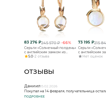
83 276
₽
73 195
₽
-66%
245 570
₽
215 8
Серьги «Солнечный полдень»
Серьги «Солне
с английским замком из
с английским з
красного золота с
5.0
2
отзыва
красного золота
Нет оценок
перламутром
перламутром
ОТЗЫВЫ
Даниил
15.02.2026
Покупал на 14 февраля, получательница остал
за несколько дней, оплачивал при получении 
ПОДРОБНЕЕ
Даниил, здравствуйте! Благодарим за оказ