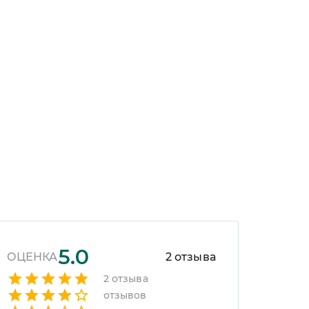
 сможете приобрести не все украшения
астичного выбора в комментарии к заказу.
5.0
ОЦЕНКА
2
отзыва
2
отзыва
отзывов