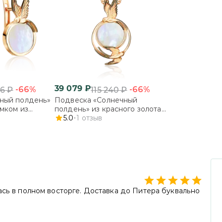
с частичным выбором, в этом случае Вы
своего заказа. Укажите необходимость ч
ПОДРОБНЕЕ
39 079
₽
-66%
-66%
46
₽
115 240
₽
чный полдень»
Подвеска «Солнечный
амком из
полдень» из красного золота с
 с
перламутром
5.0
1
отзыв
ась в полном восторге. Доставка до Питера буквально
в СДЕК.
анное доверие и высокую оценку нашей работы!