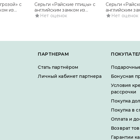
грозой» с
Серьги «Райские птицы» с
Серьги «Райск
ком из
английским замком из
английским за
 с
красного золота с миксом
Нет оценок
красного золо
Нет оценок
камней и эмалью
бриллиантами
ПАРТНЕРАМ
ПОКУПАТЕ
Стать партнёром
Подарочные
Личный кабинет партнера
Бонусная п
Условия кр
рассрочки
Покупка до
Покупка в с
Оплата и до
Возврат тов
Гарантии ка