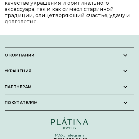
качестве украшения и оригинального
аксессуара, так и как символ старинной
традиции, олицетворяющий счастье, удачу и
долголетие.
О КОМПАНИИ
Новости и пресс-релизы
УКРАШЕНИЯ
Вакансии
Каталог
Философия
ПАРТНЕРАМ
Кольца
Контакты
Стать партнёром
Серьги
Пользовательское соглашение
ПОКУПАТЕЛЯМ
Личный кабинет партнера
Подвески
Политика конфиденциальности
Подарочные сертификаты
Броши
Карта сайта
Бонусная программа
Цепи
Условия кредитования и рассрочки
MAX, Telegram
Покупка долями