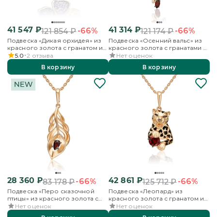
41 547
₽
41 314
₽
-66%
-66%
121 854
₽
121 174
₽
Подвеска «Дикая орхидея» из
Подвеска «Осенний вальс» из
красного золота с гранатом и
красного золота с гранатами и
аметистами
бесцветными топазами
5.0
2
отзыва
Нет оценок
В корзину
В корзину
28 360
₽
42 861
₽
-66%
-66%
83 178
₽
125 712
₽
Подвеска «Перо сказочной
Подвеска «Леопард» из
птицы» из красного золота с
красного золота с гранатом и
гранатом
эмалью
Нет оценок
Нет оценок