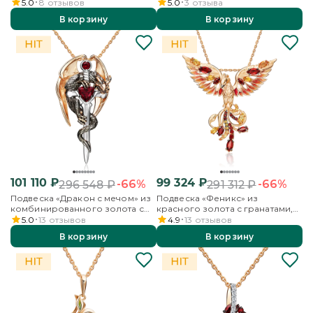
цитринами и эмалью
5.0
8
отзывов
5.0
3
отзыва
В корзину
В корзину
101 110
₽
99 324
₽
-66%
-66%
296 548
₽
291 312
₽
Подвеска «Дракон с мечом» из
Подвеска «Феникс» из
комбинированного золота с
красного золота с гранатами,
гранатами
цитринами и эмалью
5.0
13
отзывов
4.9
13
отзывов
В корзину
В корзину