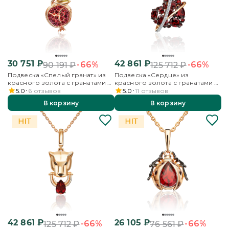
30 751
₽
42 861
₽
-66%
-66%
90 191
₽
125 712
₽
Подвеска «Спелый гранат» из
Подвеска «Сердце» из
красного золота с гранатами и
красного золота с гранатами и
эмалью
бесцветными топазами
5.0
6
отзывов
5.0
11
отзывов
В корзину
В корзину
42 861
₽
26 105
₽
-66%
-66%
125 712
₽
76 561
₽