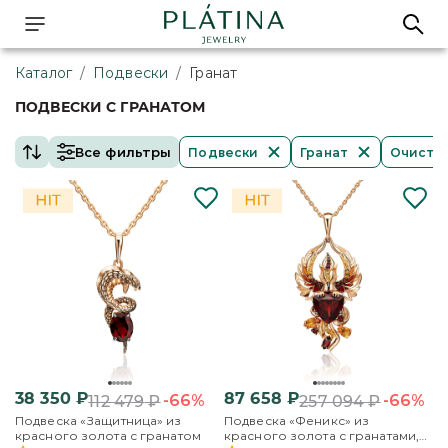
Каталог
/
Подвески
/
Гранат
ПОДВЕСКИ С ГРАНАТОМ
Все фильтры
Подвески
Гранат
Очистит
38 350
₽
87 658
₽
-66%
-66%
112 479
₽
257 094
₽
Подвеска «Защитница» из
Подвеска «Феникс» из
красного золота с гранатом
красного золота с гранатами,