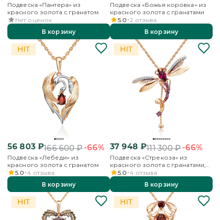
Подвеска «Пантера» из
Подвеска «Божья коровка» из
красного золота с гранатом
красного золота с гранатами
Нет оценок
5.0
2
отзыва
В корзину
В корзину
56 803
₽
37 948
₽
-66%
-66%
166 600
₽
111 300
₽
Подвеска «Лебеди» из
Подвеска «Стрекоза» из
красного золота с гранатом
красного золота с гранатами,
бесцветными топазами и
5.0
4
отзыва
5.0
4
отзыва
эмалью
В корзину
В корзину