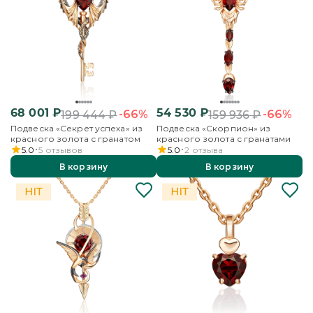
68 001
₽
54 530
₽
-66%
-66%
199 444
₽
159 936
₽
Подвеска «Секрет успеха» из
Подвеска «Скорпион» из
красного золота с гранатом
красного золота с гранатами
5.0
5
отзывов
5.0
2
отзыва
В корзину
В корзину