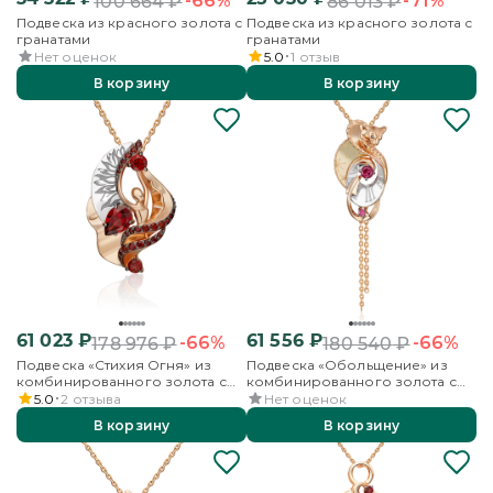
-66%
-71%
100 664
₽
86 013
₽
Подвеска из красного золота с
Подвеска из красного золота с
гранатами
гранатами
Нет оценок
5.0
1
отзыв
В корзину
В корзину
61 023
₽
61 556
₽
-66%
-66%
178 976
₽
180 540
₽
Подвеска «Стихия Огня» из
Подвеска «Обольщение» из
комбинированного золота с
комбинированного золота с
гранатами
гранатами
5.0
2
отзыва
Нет оценок
В корзину
В корзину