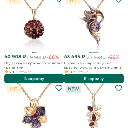
40 908
₽
43 495
₽
-66%
-66%
119 981
₽
127 568
₽
Подвеска из красного золота с
Подвеска «Жар-птица» из
гранатами
красного золота с аметистами
и гранатами
5.0
3
отзыва
5.0
1
отзыв
В корзину
В корзину