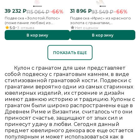
39 232
₽
31 896
₽
-66%
-66%
115 064
₽
93 549
₽
Подвеска «Золотой Лотос»
Подвеска «Ирис» из красного
(пожелание любви) из
золота с гранатами,
комбинированного золота с
хромдиопсидами и эмалью
5.0
3
отзыва
Нет оценок
гранатом, бесцветными
В корзину
В корзину
топазами и эмалью
ПОКАЗАТЬ ЕЩЕ
Кулон с гранатом для шеи представляет
собой подвеску с гранатовым камнем, в виде
стилизованной гранатовой кости. Подвески с
гранатами вероятно одни из самых старинных
ювелирных изделий, их строение и дизайн
имеют давнюю историю и традицию. Кулоны с
гранатом были широко распространены еще в
Древнем Риме и Византии, считалось что они
приносят счастье, защищают от злых сил и
принесут удачу в любви. Сегодня данный
предмет ювелирного декора все еще остается
популярным и может использоваться как в