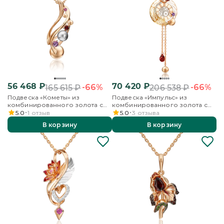
56 468
₽
70 420
₽
-66%
-66%
165 615
₽
206 538
₽
Подвеска «Кометы» из
Подвеска «Импульс» из
комбинированного золота с
комбинированного золота с
аметистом и гранатами
гранатами и аметистом
5.0
1
отзыв
5.0
3
отзыва
В корзину
В корзину