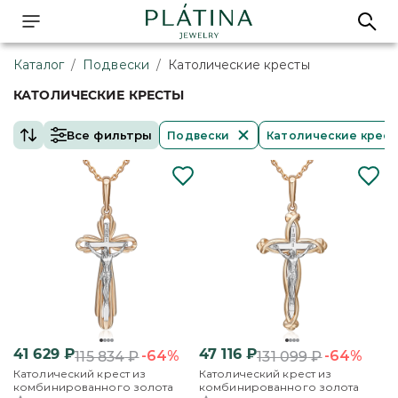
Каталог
/
Подвески
/
Католические кресты
КАТОЛИЧЕСКИЕ КРЕСТЫ
Все фильтры
Подвески
Католические крес
41 629
₽
47 116
₽
-64%
-64%
115 834
₽
131 099
₽
Католический крест из
Католический крест из
комбинированного золота
комбинированного золота