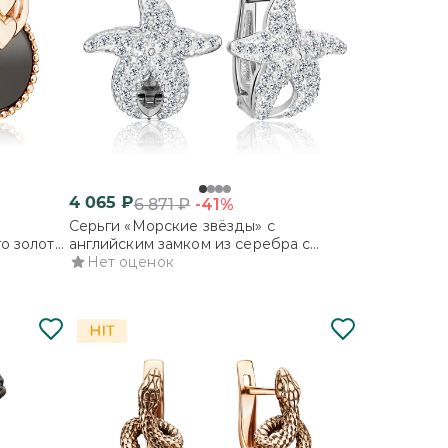
4 065
₽
-41%
6 871
₽
Серьги «Морские звёзды» с
о золота
английским замком из серебра с
фианитами
Нет оценок