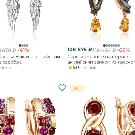
108 575
₽
-41%
-66%
5 678
₽
318 444
₽
Крылья Ники» с английским
Серьги «Чёрные пантеры» с
з серебра
английским замком из красног
ценок
с цитрином
5.0
1
отзыв