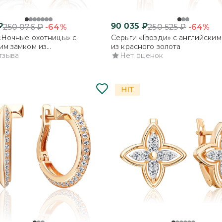
₽
90 035
₽
-64%
-64%
250 076
₽
250 525
₽
«Ночные охотницы» с
Серьги «Гвозди» с английским
им замком из
из красного золота
ованного золота
тзыва
Нет оценок