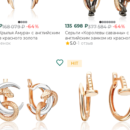
₽
135 698
₽
-64%
-64%
168 079
₽
377 584
₽
Крылья Амура» с английским
Серьги «Королевы саванны» с
з красного золота
английским замком из красног
ценок
5.0
1
отзыв