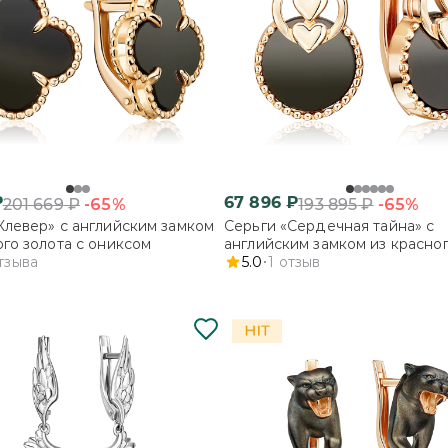
₽
67 896
₽
-65%
-65%
201 669
₽
193 895
₽
Клевер» с английским замком
Серьги «Сердечная тайна» с
ого золота с ониксом
английским замком из красног
тзыва
с ониксом
5.0
1
отзыв