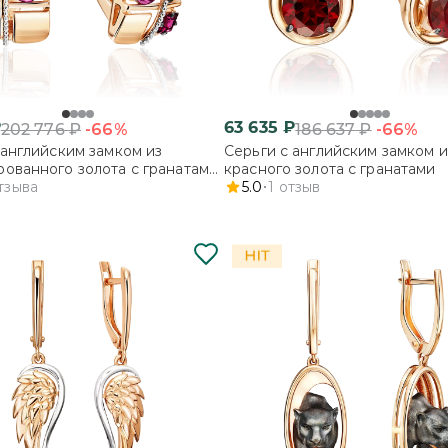
₽
63 635
₽
-66%
-66%
202 776
₽
186 637
₽
 английским замком из
Серьги с английским замком и
ованного золота с гранатами
красного золота с гранатами
тами
тзыва
5.0
1
отзыв