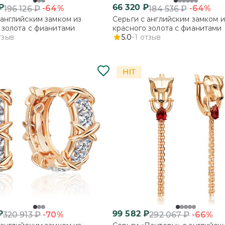
₽
66 320
₽
-64%
-64%
196 126
₽
184 536
₽
 английским замком из
Серьги с английским замком и
 золота с фианитами
красного золота с фианитами
тзыв
5.0
1
отзыв
₽
99 582
₽
-70%
-66%
320 913
₽
292 067
₽