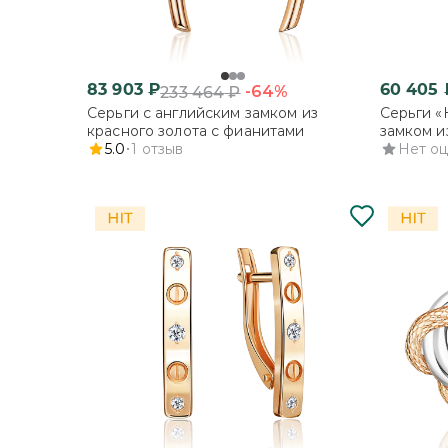
83 903
₽
60 405
-64%
233 464
₽
Серьги с английским замком из
Серьги «
красного золота с фианитами
замком и
5.0
1
отзыв
Нет о