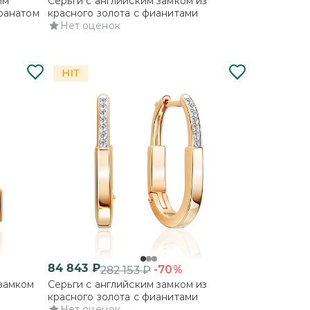
им
Серьги с английским замком из
гранатом
красного золота с фианитами
Нет оценок
84 843
₽
-70%
282 153
₽
 замком
Серьги с английским замком из
красного золота с фианитами
Нет оценок