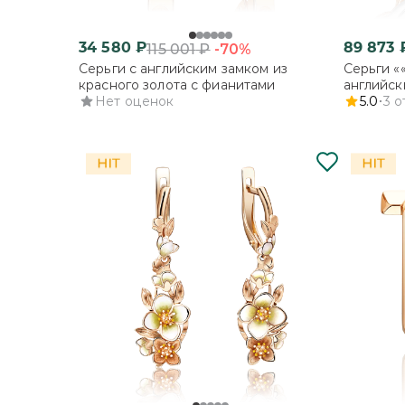
34 580
₽
89 873
-70%
115 001
₽
Серьги с английским замком из
Серьги «
красного золота с фианитами
английск
Нет оценок
комбинир
5.0
3
о