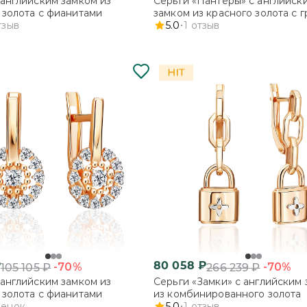
 английским замком из
Серьги «Пантеры» с английск
 золота с фианитами
замком из красного золота с 
тзыв
5.0
1
отзыв
₽
80 058
₽
-70%
-70%
105 105
₽
266 239
₽
 английским замком из
Серьги «Замки» с английским
 золота с фианитами
из комбинированного золота
ценок
5.0
1
отзыв