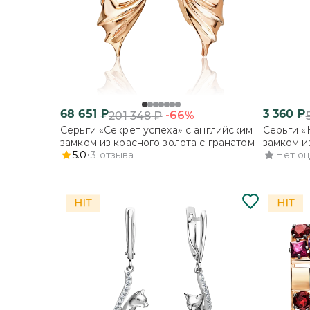
68 651
₽
3 360
₽
-66%
201 348
₽
Серьги «Секрет успеха» с английским
Серьги «
замком из красного золота с гранатом
замком и
5.0
3
отзыва
Нет о