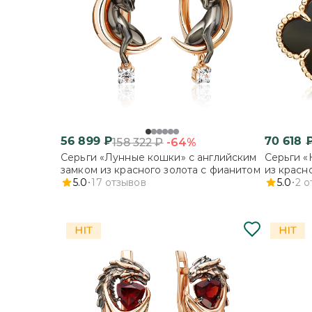
56 899
₽
70 618
-64%
158 322
₽
Серьги «Лунные кошки» с английским
Серьги «
замком из красного золота с фианитом
из красн
5.0
17
отзывов
5.0
2
о