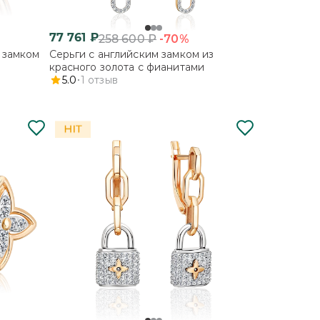
77 761
₽
-70%
258 600
₽
 замком
Серьги с английским замком из
красного золота с фианитами
5.0
1
отзыв