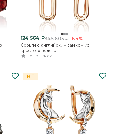
124 564
₽
-64%
346 605
₽
з
Серьги с английским замком из
красного золота
Нет оценок