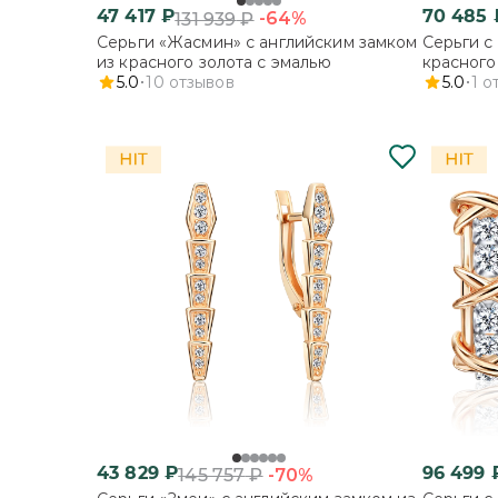
47 417
₽
70 485
-64%
131 939
₽
Серьги «Жасмин» с английским замком
Серьги с
из красного золота с эмалью
красного
5.0
10
отзывов
5.0
1
о
43 829
₽
96 499
-70%
145 757
₽