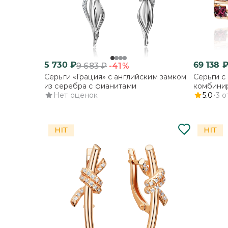
5 730
₽
69 138
-41%
9 683
₽
Серьги «Грация» с английским замком
Серьги с
из серебра с фианитами
комбинир
Нет оценок
и аметис
5.0
3
о