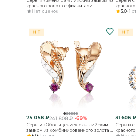
Серьги «Змеи» с английским замком из
Серьги с
красного золота с фианитами
красного
Нет оценок
5.0
1
о
75 058
₽
31 606
-69%
241 808
₽
Серьги «Обольщение» с английским
Серьги с
замком из комбинированного золота с
красного
гранатом
5.0
1
отзыв
Нет о