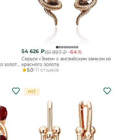
54 626
₽
-64%
151 997
₽
Серьги «Змеи» с английским замком из
о золота
красного золота
5.0
11
отзывов