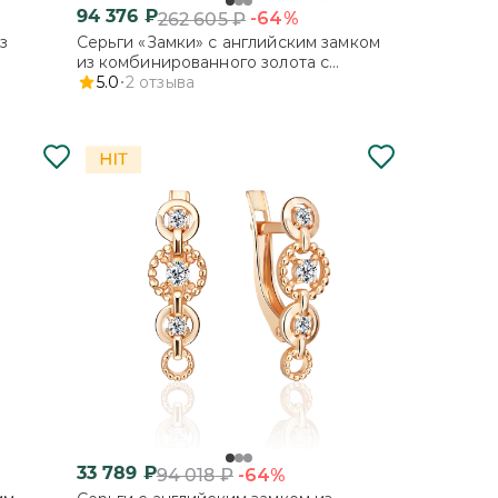
94 376
₽
-64%
262 605
₽
з
Серьги «Замки» с английским замком
из комбинированного золота с
фианитами
5.0
2
отзыва
33 789
₽
-64%
94 018
₽