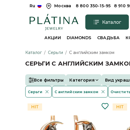
Ru
Москва
8 800 350-15-95
8 910 
Каталог
АКЦИИ
DIAMONDS
СВАДЬБА
К
Каталог
/
Серьги
/
С английским замком
СЕРЬГИ С АНГЛИЙСКИМ ЗАМК
Все фильтры
Категория
Вид украш
Серьги
С английским замком
Очистить