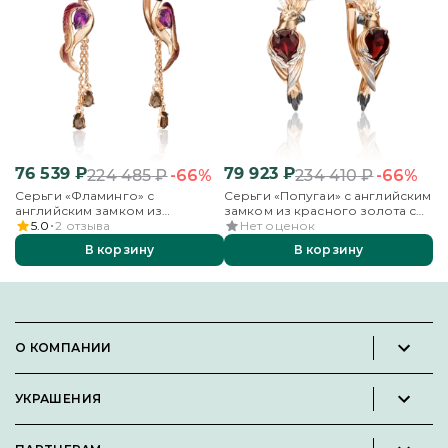
76 539
₽
79 923
₽
1
-66%
-66%
224 485
₽
234 410
₽
Серьги «Фламинго» с
Серьги «Попугаи» с английским
Се
английским замком из
замком из красного золота с
ан
красного золота с гранатом,
гранатом
кр
5.0
2
отзыва
Нет оценок
кварцем дымчатым и эмалью
бе
В корзину
В корзину
э
О КОМПАНИИ
Новости и пресс-релизы
УКРАШЕНИЯ
Вакансии
Каталог
Философия