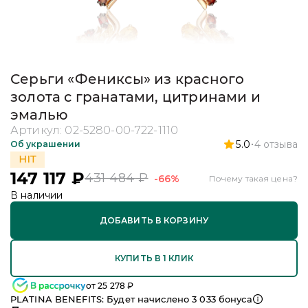
Серьги «Фениксы» из красного
золота с гранатами, цитринами и
эмалью
Артикул:
02-5280-00-722-1110
5.0
4
отзыва
Об украшении
147 117
₽
431 484
₽
-66%
Почему такая цена?
В наличии
ДОБАВИТЬ В КОРЗИНУ
КУПИТЬ В 1 КЛИК
от
25 278
₽
PLATINA BENEFITS: Будет начислено
3 033
бонуса