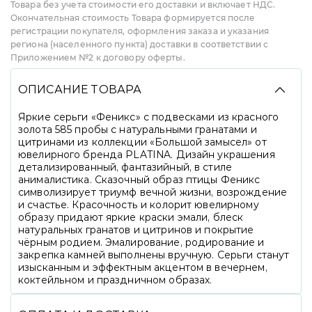
Товара без учета стоимости его доставки и включает НДС.
Окончательная стоимость Товара формируется после
регистрации покупателя, оформления заказа и указания
региона (населенного пункта) доставки в соответствии с
Приложением №2 к договору оферты.
ОПИСАНИЕ ТОВАРА
Яркие серьги «Феникс» с подвесками из красного
золота 585 пробы с натуральными гранатами и
цитринами из коллекции «Большой замысел» от
ювелирного бренда PLATINA. Дизайн украшения
детализированный, фантазийный, в стиле
анималистика. Сказочный образ птицы Феникс
символизирует триумф вечной жизни, возрождение
и счастье. Красочность и колорит ювелирному
образу придают яркие краски эмали, блеск
натуральных гранатов и цитринов и покрытие
чёрным родием. Эмалирование, родирование и
закрепка камней выполнены вручную. Серьги станут
изысканным и эффектным акцентом в вечернем,
коктейльном и праздничном образах.