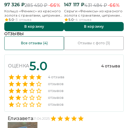
из фирменных магазинов, доставке до пунктов
97 326
₽
147 117
₽
8
-66%
-66%
285 450
₽
431 484
₽
выдачи СДЕК или курьером до двери возможно
Кольцо «Феникс» из красного
Серьги «Фениксы» из красного
По
оформление заказа с частичным выбором, в этом
золота с гранатами, цитринами
золота с гранатами, цитринами
кр
случае Вы сможете приобрести не все украшения
и эмалью
и эмалью
ци
5.0
3
отзыва
5.0
4
отзыва
своего заказа. Укажите необходимость частичного
выбора в комментарии к заказу.
В корзину
В корзину
ОТЗЫВЫ
ПОДРОБНЕЕ
Все отзывы (
4
)
Отзывы с фото (
3
)
5.0
ОЦЕНКА
4
отзыва
4
отзыва
отзывов
отзывов
отзывов
отзывов
Елизавета
21.04.2025