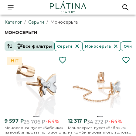
Каталог
/
Серьги
/
Моносерьга
МОНОСЕРЬГИ
Все фильтры
Серьги
Моносерьга
Очист
9 597
₽
12 317
₽
-64%
-64%
26 706
₽
34 272
₽
Моносерьга-пусет «Бабочка»
Моносерьга-пусет «Бабочка»
из комбинированного золота
из комбинированного золота