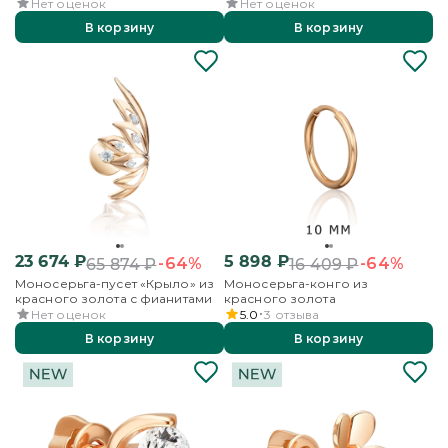
с фианитом
с фианитом
Нет оценок
Нет оценок
В корзину
В корзину
23 674
₽
5 898
₽
-64%
-64%
65 874
₽
16 409
₽
Моносерьга-пусет «Крыло» из
Моносерьга-конго из
красного золота с фианитами
красного золота
Нет оценок
5.0
3
отзыва
В корзину
В корзину