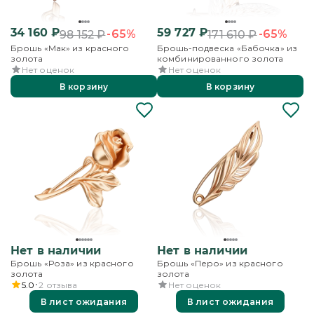
34 160
₽
59 727
₽
-65%
-65%
98 152
₽
171 610
₽
Брошь «Мак» из красного
Брошь-подвеска «Бабочка» из
золота
комбинированного золота
Нет оценок
Нет оценок
В корзину
В корзину
Нет в наличии
Нет в наличии
Брошь «Роза» из красного
Брошь «Перо» из красного
золота
золота
5.0
2
отзыва
Нет оценок
В лист ожидания
В лист ожидания