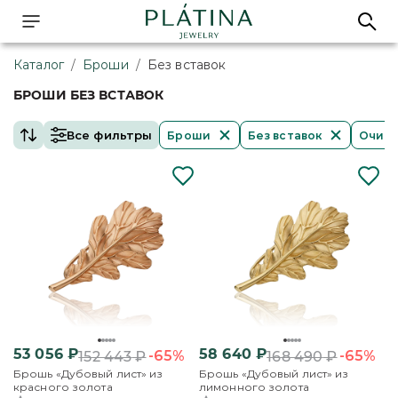
Каталог
/
Броши
/
Без вставок
БРОШИ БЕЗ ВСТАВОК
Все фильтры
Броши
Без вставок
Очист
53 056
₽
58 640
₽
-65%
-65%
152 443
₽
168 490
₽
Брошь «Дубовый лист» из
Брошь «Дубовый лист» из
красного золота
лимонного золота