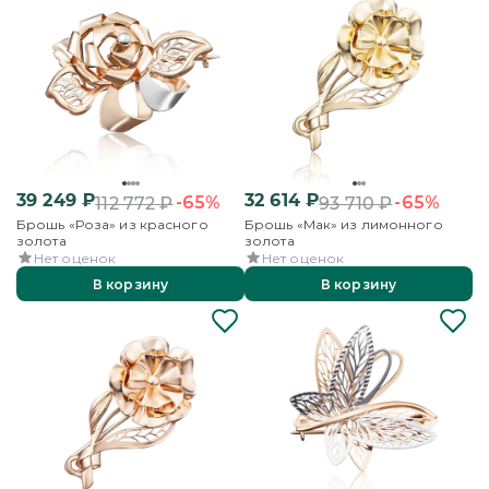
39 249
₽
32 614
₽
-65%
-65%
112 772
₽
93 710
₽
Брошь «Роза» из красного
Брошь «Мак» из лимонного
золота
золота
Нет оценок
Нет оценок
В корзину
В корзину