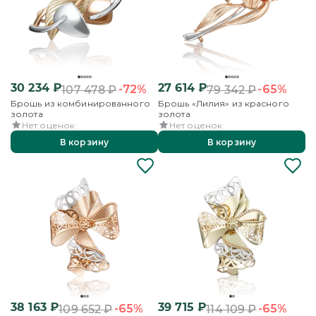
30 234
₽
27 614
₽
-72%
-65%
107 478
₽
79 342
₽
Брошь из комбинированного
Брошь «Лилия» из красного
золота
золота
Нет оценок
Нет оценок
В корзину
В корзину
38 163
₽
39 715
₽
-65%
-65%
109 652
₽
114 109
₽