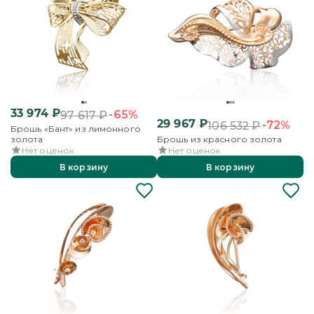
33 974
₽
-65%
97 617
₽
29 967
₽
-72%
106 532
₽
Брошь «Бант» из лимонного
золота
Брошь из красного золота
Нет оценок
Нет оценок
В корзину
В корзину