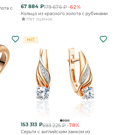
67 884
₽
-62%
179 676
₽
лота с
Кольцо из красного золота с рубинами
Нет оценок
153 313
₽
-78%
693 225
₽
Серьги с английским замком из