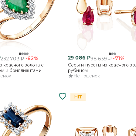
₽
29 086
₽
-62%
-71%
232 703
₽
98 639
₽
з красного золота с
Серьги-пусеты из красного зо
м и бриллиантами
рубином
ценок
Нет оценок