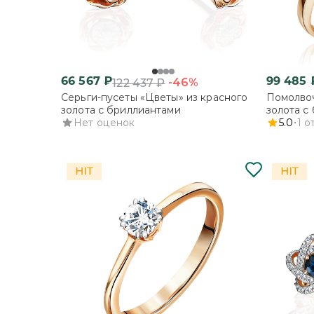
66 567
₽
99 485
-46%
122 437
₽
Серьги-пусеты «Цветы» из красного
Помолвоч
золота с бриллиантами
золота с
Нет оценок
5.0
1
о