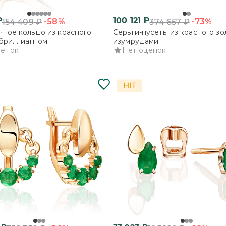
₽
100 121
₽
-58%
-73%
154 409
₽
374 657
₽
ное кольцо из красного
Серьги-пусеты из красного зо
 бриллиантом
изумрудами
ценок
Нет оценок