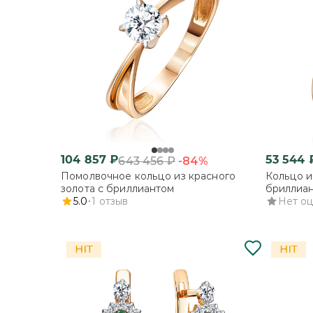
104 857
₽
53 544
-84%
643 456
₽
Помолвочное кольцо из красного
Кольцо и
золота с бриллиантом
бриллиа
5.0
1
отзыв
Нет о