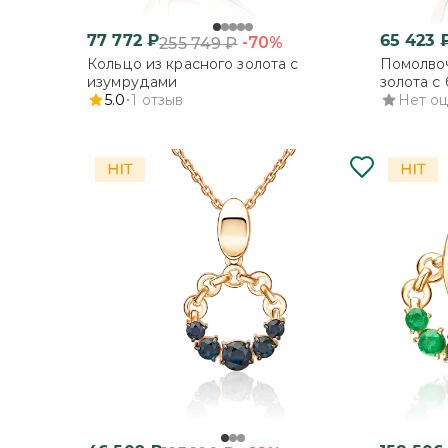
77 772
₽
65 423
-70%
255 749
₽
Кольцо из красного золота с
Помолвоч
изумрудами
золота с
5.0
1
отзыв
Нет о