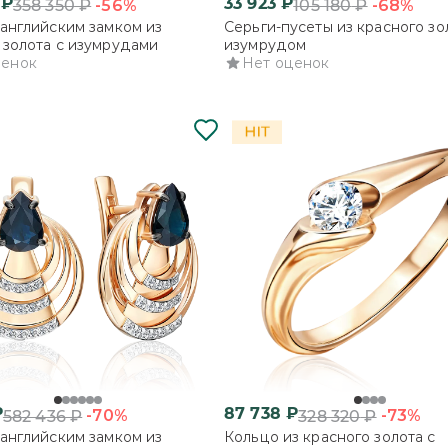
₽
33 923
₽
-56%
-68%
358 350
₽
105 180
₽
 английским замком из
Серьги-пусеты из красного зо
 золота с изумрудами
изумрудом
ценок
Нет оценок
₽
87 738
₽
-70%
-73%
582 436
₽
328 320
₽
 английским замком из
Кольцо из красного золота с