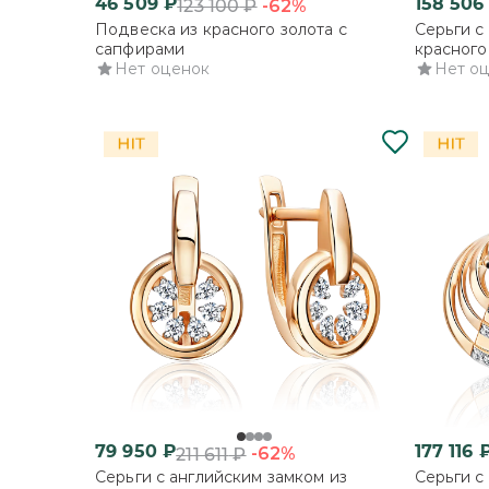
46 509
₽
158 506
-62%
123 100
₽
Подвеска из красного золота с
Серьги с
сапфирами
красного
Нет оценок
Нет о
79 950
₽
177 116
-62%
211 611
₽
Серьги с английским замком из
Серьги с