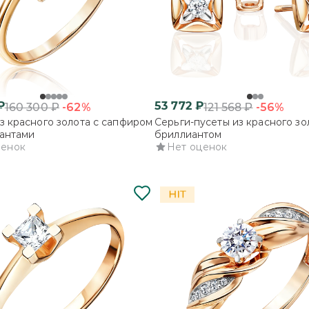
₽
53 772
₽
-62%
-56%
160 300
₽
121 568
₽
з красного золота с сапфиром
Серьги-пусеты из красного зо
антами
бриллиантом
ценок
Нет оценок