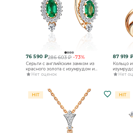
76 590
₽
87 919
-73%
286 603
₽
Серьги с английским замком из
Кольцо и
красного золота с изумрудом и
изумрудо
бриллиантами
Нет оценок
Нет о