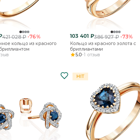
₽
103 401
₽
-76%
-73%
421 028
₽
386 927
₽
ное кольцо из красного
Кольцо из красного золота с
 бриллиантом
бриллиантами
тзыв
5.0
1
отзыв