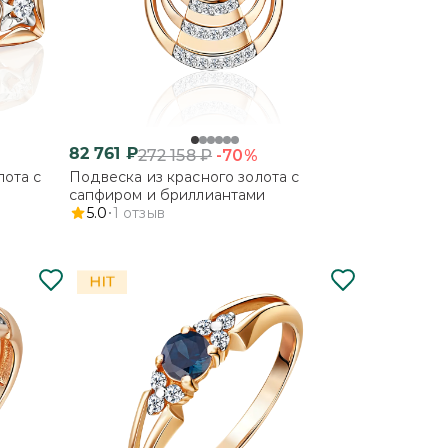
82 761
₽
-70%
272 158
₽
лота с
Подвеска из красного золота с
сапфиром и бриллиантами
5.0
1
отзыв