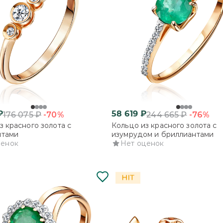
₽
58 619
₽
-70%
-76%
176 075
₽
244 665
₽
з красного золота с
Кольцо из красного золота с
нтами
изумрудом и бриллиантами
ценок
Нет оценок