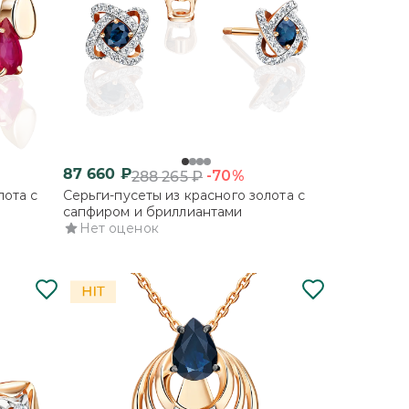
87 660
₽
-70%
288 265
₽
лота с
Серьги-пусеты из красного золота с
сапфиром и бриллиантами
Нет оценок