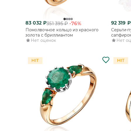
83 032
₽
92 319
₽
-76%
351 395
₽
Помолвочное кольцо из красного
Серьги-п
золота с бриллиантом
сапфиро
Нет оценок
Нет о