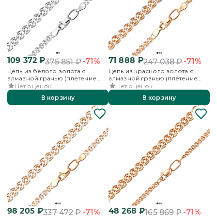
109 372
₽
71 888
₽
-71%
-71%
375 851
₽
247 038
₽
Цепь из белого золота с
Цепь из красного золота с
алмазной гранью (плетение
алмазной гранью (плетение
«Нонна»)
«Нонна»)
Нет оценок
Нет оценок
В корзину
В корзину
98 205
₽
48 268
₽
-71%
-71%
337 472
₽
165 869
₽