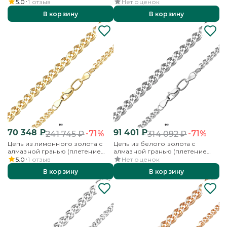
«Нонна»)
5.0
1
отзыв
Нет оценок
В корзину
В корзину
70 348
₽
91 401
₽
-71%
-71%
241 745
₽
314 092
₽
Цепь из лимонного золота с
Цепь из белого золота с
алмазной гранью (плетение
алмазной гранью (плетение
«Нонна»)
«Нонна»)
5.0
1
отзыв
Нет оценок
В корзину
В корзину