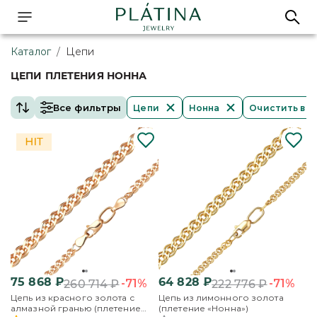
Каталог
/
Цепи
ЦЕПИ ПЛЕТЕНИЯ НОННА
Все фильтры
Цепи
Нонна
Очистить вс
75 868
₽
64 828
₽
-71%
-71%
260 714
₽
222 776
₽
Цепь из красного золота с
Цепь из лимонного золота
алмазной гранью (плетение
(плетение «Нонна»)