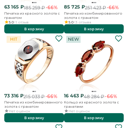
63 165
₽
85 725
₽
-66%
-66%
185 259
₽
251 423
₽
Печатка из красного золота с
Печатка из комбинированного
гранатом
золота с гранатом
5.0
1
отзыв
5.0
3
отзыва
В корзину
В корзину
73 316
₽
16 463
₽
-66%
-66%
215 033
₽
48 284
₽
Печатка из комбинированного
Кольцо из красного золота с
золота с гранатом
гранатами
Нет оценок
Нет оценок
В корзину
В корзину