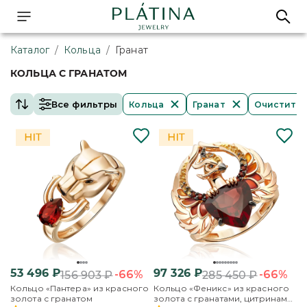
Каталог
/
Кольца
/
Гранат
КОЛЬЦА С ГРАНАТОМ
Все фильтры
Кольца
Гранат
Очистить 
53 496
₽
97 326
₽
-66%
-66%
156 903
₽
285 450
₽
Кольцо «Пантера» из красного
Кольцо «Феникс» из красного
золота с гранатом
золота с гранатами, цитринами