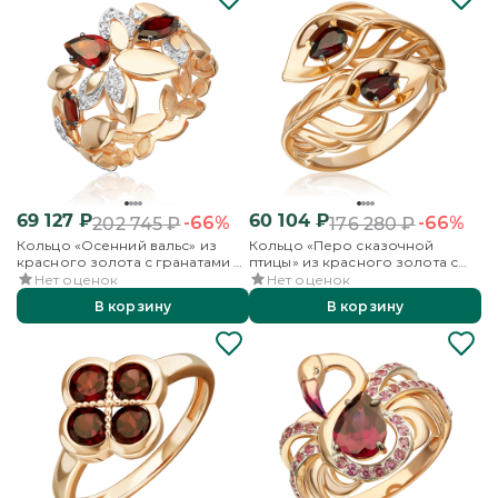
69 127
₽
60 104
₽
-66%
-66%
202 745
₽
176 280
₽
Кольцо «Осенний вальс» из
Кольцо «Перо сказочной
красного золота с гранатами и
птицы» из красного золота с
бесцветными топазами
гранатами
Нет оценок
Нет оценок
В корзину
В корзину