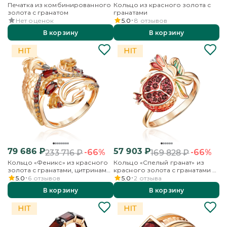
Печатка из комбинированного
Кольцо из красного золота с
золота с гранатом
гранатами
Нет оценок
5.0
8
отзывов
В корзину
В корзину
79 686
₽
57 903
₽
-66%
-66%
233 716
₽
169 828
₽
Кольцо «Феникс» из красного
Кольцо «Спелый гранат» из
золота с гранатами, цитринами
красного золота с гранатами и
и эмалью
эмалью
5.0
6
отзывов
5.0
2
отзыва
В корзину
В корзину