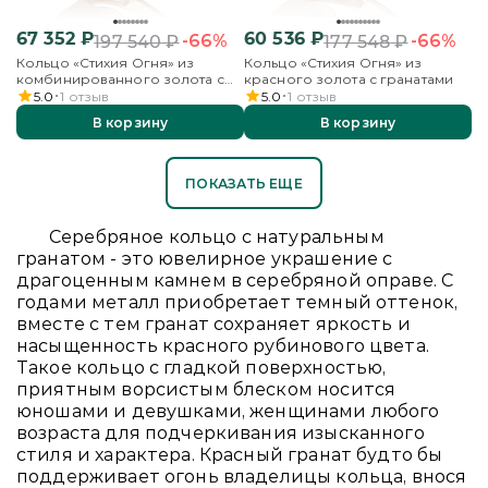
67 352
₽
60 536
₽
-66%
-66%
197 540
₽
177 548
₽
Кольцо «Стихия Огня» из
Кольцо «Стихия Огня» из
комбинированного золота с
красного золота с гранатами
гранатами
5.0
1
отзыв
5.0
1
отзыв
В корзину
В корзину
ПОКАЗАТЬ ЕЩЕ
Серебряное кольцо с натуральным
гранатом - это ювелирное украшение с
драгоценным камнем в серебряной оправе. С
годами металл приобретает темный оттенок,
вместе с тем гранат сохраняет яркость и
насыщенность красного рубинового цвета.
Такое кольцо с гладкой поверхностью,
приятным ворсистым блеском носится
юношами и девушками, женщинами любого
возраста для подчеркивания изысканного
стиля и характера. Красный гранат будто бы
поддерживает огонь владелицы кольца, внося