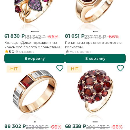
61 830
₽
81 051
₽
-66%
-66%
181 342
₽
237 718
₽
Кольцо «Дикая орхидея» из
Печатка из красного золота с
красного золота с гранатами и
гранатом
аметистами
5.0
9
отзывов
Нет оценок
В корзину
В корзину
88 302
₽
68 338
₽
-66%
-66%
258 985
₽
200 433
₽