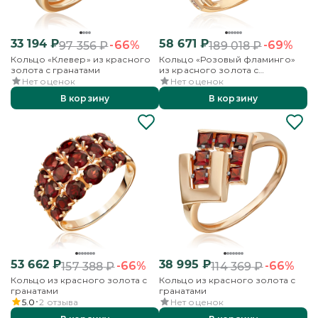
33 194
₽
58 671
₽
-66%
-69%
97 356
₽
189 018
₽
Кольцо «Клевер» из красного
Кольцо «Розовый фламинго»
золота с гранатами
из красного золота с
гранатами и эмалью
Нет оценок
Нет оценок
В корзину
В корзину
53 662
₽
38 995
₽
-66%
-66%
157 388
₽
114 369
₽
Кольцо из красного золота с
Кольцо из красного золота с
гранатами
гранатами
5.0
2
отзыва
Нет оценок