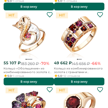
и эмалью
5.0
1
отзыв
5.0
3
отзыва
В корзину
В корзину
55 107
₽
49 662
₽
-70%
-66%
183 260
₽
145 656
₽
Кольцо «Обольщение» из
Кольцо из комбинированного
комбинированного золота с
золота с гранатами и
гранатом
аметистами
5.0
1
отзыв
5.0
12
отзывов
В корзину
В корзину