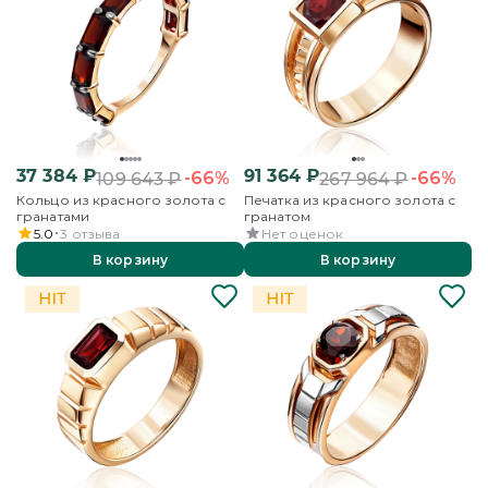
37 384
₽
91 364
₽
-66%
-66%
109 643
₽
267 964
₽
Кольцо из красного золота с
Печатка из красного золота с
гранатами
гранатом
5.0
3
отзыва
Нет оценок
В корзину
В корзину