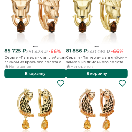
85 725
₽
81 856
₽
-66%
-66%
251 423
₽
240 081
₽
Серьги «Пантеры» с английским
Серьги «Пантеры» с английским
замком из красного золота с
замком из лимонного золота с
кварцем дымчатым
кварцем дымчатым
Нет оценок
Нет оценок
В корзину
В корзину