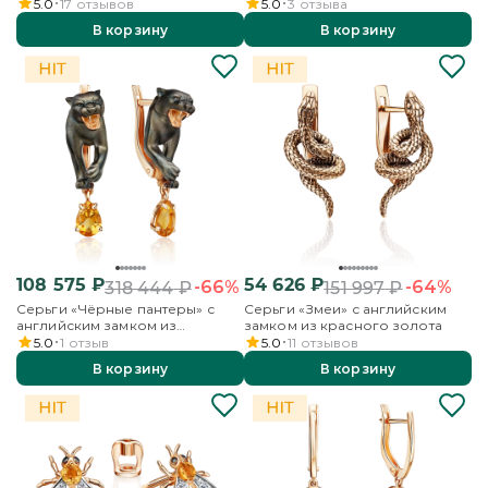
красного золота с фианитом
красного золота с гранатом
5.0
17
отзывов
5.0
3
отзыва
В корзину
В корзину
108 575
₽
54 626
₽
-66%
-64%
318 444
₽
151 997
₽
Серьги «Чёрные пантеры» с
Серьги «Змеи» с английским
английским замком из
замком из красного золота
красного золота с цитрином
5.0
1
отзыв
5.0
11
отзывов
В корзину
В корзину