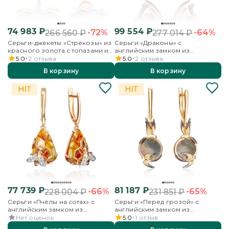
74 983
₽
99 554
₽
-72%
-64%
266 560
₽
277 014
₽
Серьги-джекеты «Стрекозы» из
Серьги «Драконы» с
красного золота с топазами и
английским замком из
эмалью
красного золота
5.0
2
отзыва
5.0
2
отзыва
В корзину
В корзину
77 739
₽
81 187
₽
-66%
-65%
228 004
₽
231 851
₽
Серьги «Пчёлы на сотах» с
Серьги «Перед грозой» с
английским замком из
английским замком из
красного золота с янтарём и
красного золота с
Нет оценок
5.0
1
отзыв
бесцветными топазами
перламутром