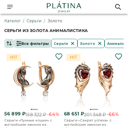
Каталог
/
Серьги
/
Золото
СЕРЬГИ ИЗ ЗОЛОТА АНИМАЛИСТИКА
Все фильтры
Серьги
Золото
Анималис
56 899
₽
68 651
₽
-64%
-66%
158 322
₽
201 348
₽
Серьги «Лунные кошки» с
Серьги «Секрет успеха» с
английским замком из
английским замком из