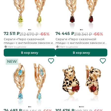
72 511
₽
74 445
₽
-66%
-66%
212 670
₽
218 341
₽
Серьги «Перо сказочной
Серьги «Перо сказочной
птицы» с английским замком из
птицы» с английским замком из
красного золота с
красного золота с гранатами
Нет оценок
Нет оценок
хризолитами
В корзину
В корзину
74 493
₽
101 676
₽