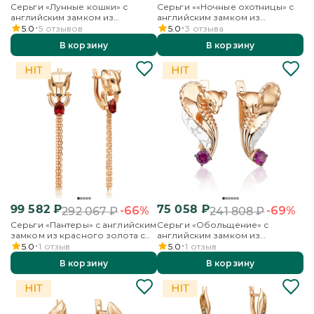
Серьги «Лунные кошки» с
Серьги ««Ночные охотницы» с
английским замком из
английским замком из
комбинированного золота с
комбинированного золота
5.0
5
отзывов
5.0
3
отзыва
фианитом
В корзину
В корзину
99 582
₽
75 058
₽
-66%
-69%
292 067
₽
241 808
₽
Серьги «Пантеры» с английским
Серьги «Обольщение» с
замком из красного золота с
английским замком из
гранатом
комбинированного золота с
5.0
1
отзыв
5.0
1
отзыв
гранатом
В корзину
В корзину