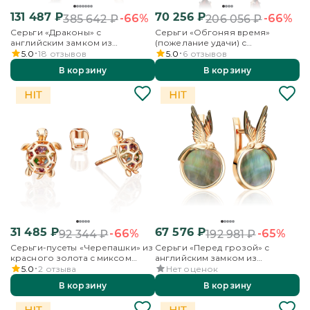
131 487
₽
70 256
₽
-66%
-66%
385 642
₽
206 056
₽
Серьги «Драконы» с
Серьги «Обгоняя время»
английским замком из
(пожелание удачи) с
красного золота с цитрином и
английским замком из
5.0
18
отзывов
5.0
6
отзывов
кварцем дымчатым
красного золота с гранатами
В корзину
В корзину
31 485
₽
67 576
₽
-66%
-65%
92 344
₽
192 981
₽
Серьги-пусеты «Черепашки» из
Серьги «Перед грозой» с
красного золота с миксом
английским замком из
камней
красного золота с
5.0
2
отзыва
Нет оценок
перламутром
В корзину
В корзину