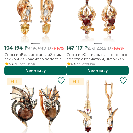
104 194
₽
147 117
₽
-66%
-66%
305 592
₽
431 484
₽
Серьги «Белки» с английским
Серьги «Фениксы» из красного
замком из красного золота с
золота с гранатами, цитринами
цитрином и эмалью
и эмалью
5.0
5
отзывов
5.0
4
отзыва
В корзину
В корзину