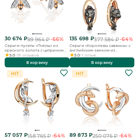
30 674
₽
135 698
₽
-66%
-64%
89 964
₽
377 584
₽
Серьги-пусеты «Пчёлы» из
Серьги «Королевы саванны» с
красного золота с цитрином и
английским замком из
бесцветными топазами
красного золота
5.0
18
отзывов
5.0
1
отзыв
В корзину
В корзину
57 057
₽
89 873
₽
-64%
-64%
158 765
₽
250 076
₽