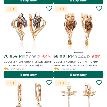
В корзину
В корзину
70 834
₽
68 001
₽
-64%
-66%
197 098
₽
199 444
₽
Серьги «Таинственный дракон»
Серьги «Совы» с английским
(пожелание здоровья) из
замком из красного золота с
комбинированного золота
кварцем дымчатым, цитринами
5.0
2
отзыва
5.0
4
отзыва
и эмалью
В корзину
В корзину