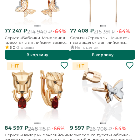
77 247
₽
77 408
₽
-64%
-64%
214 940
₽
215 391
₽
Серьги «Бабочки. Мгновения
Серьги «Стрекозы. Ценность
красоты» с английским замком
настоящего» с английским
из комбинированного золота
замком из комбинированного
5.0
2
отзыва
Нет оценок
с бриллиантами
золота с бриллиантами
В корзину
В корзину
84 597
₽
9 597
₽
-66%
-64%
248 115
₽
26 706
₽
Серьги «Пантеры» с английским
Моносерьга-пусет «Бабочка»
замком из красного золота с
из комбинированного золота