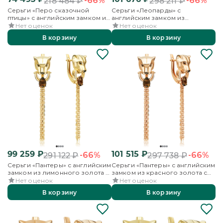
-66%
-66%
218 484
₽
298 211
₽
Серьги «Перо сказочной
Серьги «Леопарды» с
птицы» с английским замком из
английским замком из
красного золота с топазами
красного золота с гранатом и
Нет оценок
Нет оценок
эмалью
В корзину
В корзину
99 259
₽
101 515
₽
-66%
-66%
291 122
₽
297 738
₽
Серьги «Пантеры» с английским
Серьги «Пантеры» с английским
замком из лимонного золота с
замком из красного золота с
кварцем дымчатым
кварцем дымчатым
Нет оценок
Нет оценок
В корзину
В корзину