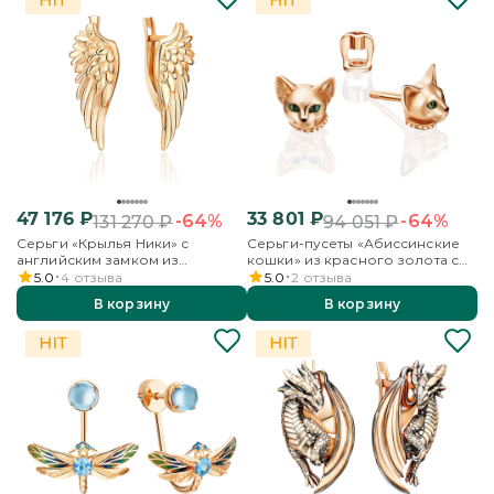
47 176
₽
33 801
₽
-64%
-64%
131 270
₽
94 051
₽
Серьги «Крылья Ники» с
Серьги-пусеты «Абиссинские
английским замком из
кошки» из красного золота с
красного золота
эмалью
5.0
4
отзыва
5.0
2
отзыва
В корзину
В корзину