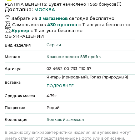
PLATINA BENEFITS: Будет начислено
1 569
бонусов
Доставка:
МОСКВА
Забрать из
3
магазинов
сегодня бесплатно
Самовывоз из
430
пунктов
c 11 августа бесплатно
Курьер
c 11 августа бесплатно
ОБ УКРАШЕНИИ
Серьги
Вид изделия
Красное золото 585 пробы
Металл
Артикул
02-4682-00-733-1110-57
Янтарь (природный), Топаз (природный)
Вставка
ПОДРОБНЕЕ
Средняя масса
4.79
г
Покрытие
Родий
Большой замысел
Коллекция
В редких случаях характеристики изделия или упаковка могут
иметь отличия от представленных на фото или в описании.