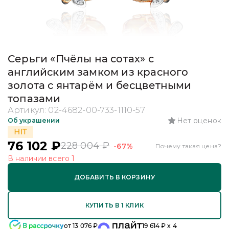
Серьги «Пчёлы на сотах» с
английским замком из красного
золота с янтарём и бесцветными
топазами
Артикул:
02-4682-00-733-1110-57
Нет оценок
Об украшении
76 102
₽
228 004
₽
-67%
Почему такая цена?
В наличии
всего
1
ДОБАВИТЬ В КОРЗИНУ
КУПИТЬ В 1 КЛИК
от
13 076
₽
19 614
₽ x 4