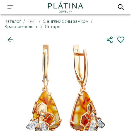
Каталог
/
/
С английским замком
/
Красное золото
/
Янтарь