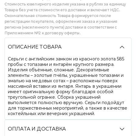
Стоимость ювелирного изделия указана в рублях за единицу
Товара без учета стоимости его доставки и включает НДС.
Окончательная стоимость Товара формируется после
регистрации покупателя, оформления заказа и указания
региона (населенного пункта) доставки в соответствии с
Приложением №2 к договору оферты.
ОПИСАНИЕ ТОВАРА
Серьги с английским замком из красного золота 585
пробы с топазами и янтарём крупного размера.
Изделия объёмные, сложные. Декоративные
элементы – золотые пчёлы, украшенные топазами и
эмалью на медовых сотах – расположены поверх
массивной вставки из янтаря. Янтарь в украшении
имеет оригинальную форму благодаря особой
треугольной огранке. Сборка украшений
выполняется полностью вручную. Серьги подойдут
для торжественных мероприятий, а также в качестве
коктейльных или вечерних украшений.
ОПЛАТА И ДОСТАВКА