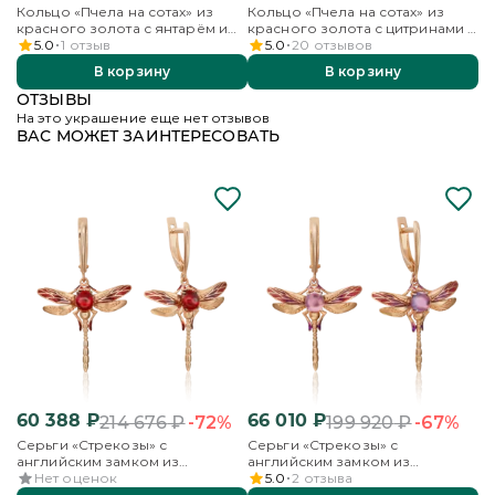
Кольцо «Пчела на сотах» из
Кольцо «Пчела на сотах» из
Се
оформление заказа с частичным выбором, в этом
красного золота с янтарём и
красного золота с цитринами и
ан
случае Вы сможете приобрести не все украшения
бесцветными топазами
бесцветными топазами
кр
5.0
1
отзыв
5.0
20
отзывов
своего заказа. Укажите необходимость частичного
к
выбора в комментарии к заказу.
В корзину
В корзину
ОТЗЫВЫ
ПОДРОБНЕЕ
На это украшение еще нет отзывов
ВАС МОЖЕТ ЗАИНТЕРЕСОВАТЬ
60 388
₽
66 010
₽
4
-72%
-67%
214 676
₽
199 920
₽
Серьги «Стрекозы» с
Серьги «Стрекозы» с
Се
английским замком из
английским замком из
ан
красного золота с гранатом и
красного золота с аметистом и
с 
Нет оценок
5.0
2
отзыва
эмалью
эмалью