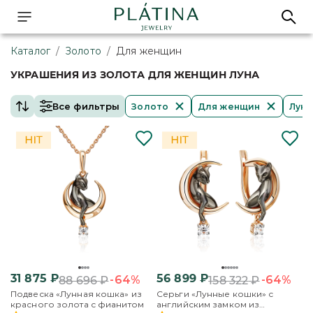
Каталог
/
Золото
/
Для женщин
УКРАШЕНИЯ ИЗ ЗОЛОТА ДЛЯ ЖЕНЩИН ЛУНА
Все фильтры
Золото
Для женщин
Луна
31 875
₽
56 899
₽
-64%
-64%
88 696
₽
158 322
₽
Подвеска «Лунная кошка» из
Серьги «Лунные кошки» с
красного золота с фианитом
английским замком из