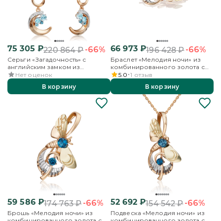
75 305
₽
66 973
₽
-66%
-66%
220 864
₽
196 428
₽
Серьги «Загадочность» с
Браслет «Мелодия ночи» из
английским замком из
комбинированного золота с
комбинированного золота с
топазами
Нет оценок
5.0
1
отзыв
топазами и бесцветными
В корзину
В корзину
топазами
59 586
₽
52 692
₽
-66%
-66%
174 763
₽
154 542
₽
Брошь «Мелодия ночи» из
Подвеска «Мелодия ночи» из
комбинированного золота с
комбинированного золота с