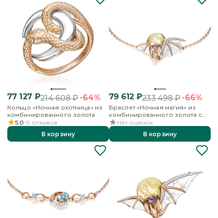
77 127
₽
79 612
₽
-64%
-66%
214 608
₽
233 498
₽
Кольцо «Ночная охотница» из
Браслет «Ночная магия» из
комбинированного золота
комбинированного золота с
аметистом и бесцветными
5.0
5
отзывов
Нет оценок
топазами
В корзину
В корзину