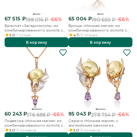
67 515
₽
65 004
₽
-66%
-66%
198 016
₽
190 650
₽
Браслет «Загадочность» из
Брошь «Ночная магия» из
комбинированного золота с
комбинированного золота с
топазами и бесцветными
аметистом и бесцветными
5.0
1
отзыв
4.7
3
отзыва
топазами
топазами
В корзину
В корзину
60 243
₽
95 043
₽
-66%
-66%
176 688
₽
278 754
₽
Подвеска «Ночная магия» из
Серьги «Ночная магия» с
комбинированного золота с
английским замком из
аметистом
комбинированного золота с
5.0
5
отзывов
5.0
5
отзывов
аметистом