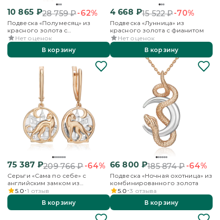
10 865
₽
4 668
₽
-62%
-70%
28 759
₽
15 522
₽
Подвеска «Полумесяц» из
Подвеска «Лунница» из
красного золота с
красного золота с фианитом
бриллиантами
Нет оценок
Нет оценок
В корзину
В корзину
75 387
₽
66 800
₽
-64%
-64%
209 766
₽
185 874
₽
Серьги «Сама по себе» с
Подвеска «Ночная охотница» из
английским замком из
комбинированного золота
комбинированного золота
5.0
1
отзыв
5.0
3
отзыва
В корзину
В корзину