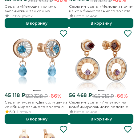
-66%
-66%
260 940
₽
118 524
₽
Серьги «Мелодия ночи» с
Серьги-пусеты «Мелодия ночи»
английским замком из
из комбинированного золота
комбинированного золота с
с топазами
Нет оценок
Нет оценок
топазами
В корзину
В корзину
45 118
₽
56 468
₽
-66%
-66%
132 328
₽
165 615
₽
Серьги-пусеты «Два солнца» из
Серьги-пусеты «Импульс» из
комбинированного золота с
комбинированного золота с
топазами
гранатом и аметистом
5.0
1
отзыв
Нет оценок
В корзину
В корзину