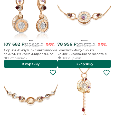
107 682
₽
78 956
₽
-66%
-66%
315 825
₽
231 573
₽
Серьги «Импульс» с английским
Браслет «Импульс» из
замком из комбинированного
комбинированного золота с
золота с гранатом и аметистом
аметистом и гранатами
Нет оценок
Нет оценок
В корзину
В корзину