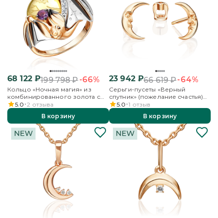
68 122
₽
23 942
₽
-66%
-64%
199 798
₽
66 619
₽
Кольцо «Ночная магия» из
Серьги-пусеты «Верный
комбинированного золота с
спутник» (пожелание счастья)
аметистом и бесцветными
из красного золота
5.0
2
отзыва
5.0
1
отзыв
топазами
В корзину
В корзину