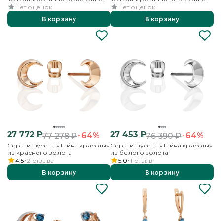
топазами
топазами
Нет оценок
Нет оценок
В корзину
В корзину
27 772
₽
27 453
₽
-64%
-64%
77 278
₽
76 390
₽
Серьги-пусеты «Тайна красоты»
Серьги-пусеты «Тайна красоты»
из красного золота
из белого золота
4.5
2
отзыва
5.0
1
отзыв
В корзину
В корзину