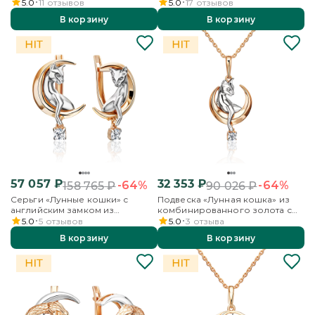
красного золота с фианитом
5.0
11
отзывов
5.0
17
отзывов
В корзину
В корзину
57 057
₽
32 353
₽
-64%
-64%
158 765
₽
90 026
₽
Серьги «Лунные кошки» с
Подвеска «Лунная кошка» из
английским замком из
комбинированного золота с
комбинированного золота с
фианитом
5.0
5
отзывов
5.0
3
отзыва
фианитом
В корзину
В корзину