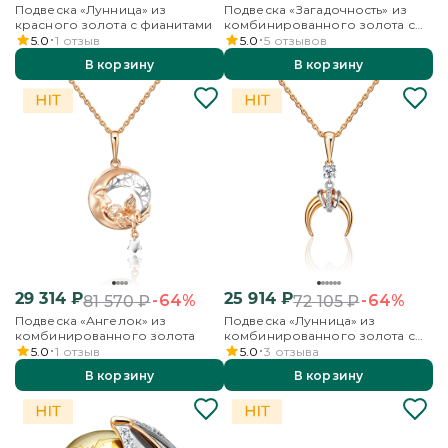
Подвеска «Лунница» из
Подвеска «Загадочность» из
красного золота с фианитами
комбинированного золота с
топазами, бесцветными
5.0
1
отзыв
5.0
5
отзывов
топазами и эмалью
В корзину
В корзину
29 314
₽
25 914
₽
-64%
-64%
81 570
₽
72 105
₽
Подвеска «Ангелок» из
Подвеска «Лунница» из
комбинированного золота
комбинированного золота с
фианитами
5.0
1
отзыв
5.0
3
отзыва
В корзину
В корзину