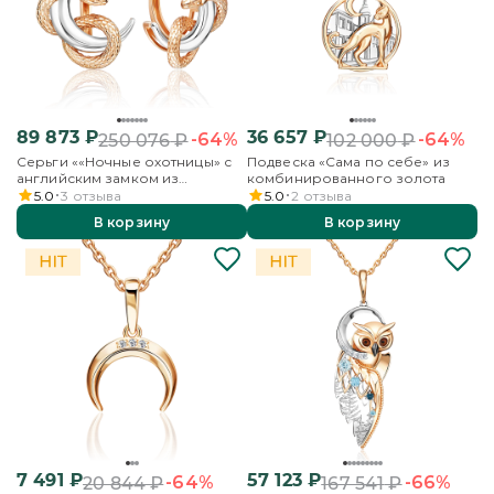
89 873
₽
36 657
₽
-64%
-64%
250 076
₽
102 000
₽
Серьги ««Ночные охотницы» с
Подвеска «Сама по себе» из
английским замком из
комбинированного золота
комбинированного золота
5.0
3
отзыва
5.0
2
отзыва
В корзину
В корзину
7 491
₽
57 123
₽
-64%
-66%
20 844
₽
167 541
₽