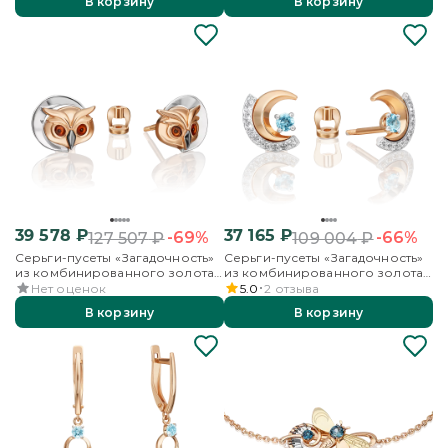
В корзину
В корзину
39 578
₽
37 165
₽
-69%
-66%
127 507
₽
109 004
₽
Серьги-пусеты «Загадочность»
Серьги-пусеты «Загадочность»
из комбинированного золота
из комбинированного золота
с эмалью
с топазом и бесцветными
Нет оценок
5.0
2
отзыва
топазами
В корзину
В корзину