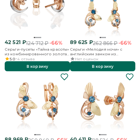
42 521
₽
89 625
₽
-66%
-66%
124 712
₽
262 866
₽
Серьги-пусеты «Тайна красоты»
Серьги «Мелодия ночи» с
из комбинированного золота
английским замком из
с топазом
комбинированного золота с
5.0
4
отзыва
Нет оценок
топазами
В корзину
В корзину
88 969
₽
40 411
₽