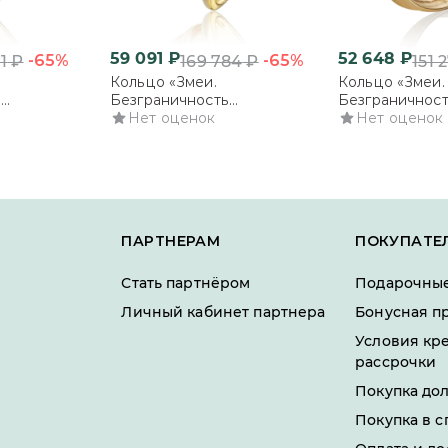
59 091
₽
52 648
₽
-65%
-65%
1
₽
169 784
₽
151 
Кольцо «Змеи.
Кольцо «Змеи.
ь
Безграничность
Безграничнос
из
возможностей» из
Нет оценок
возможностей»
Нет оценок
го золота с
комбинированного золота с
комбинированн
бриллиантами
бриллиантами
ПАРТНЕРАМ
ПОКУПАТЕ
Стать партнёром
Подарочные
Личный кабинет партнера
Бонусная п
Условия кр
рассрочки
Покупка до
Покупка в с