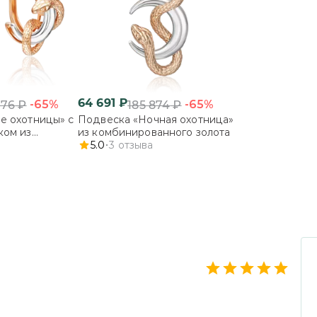
с частичным выбором, в этом случае Вы
своего заказа. Укажите необходимость ч
ПОДРОБНЕЕ
64 691
₽
-65%
-65%
076
₽
185 874
₽
е охотницы» с
Подвеска «Ночная охотница»
ком из
из комбинированного золота
ого золота
5.0
3
отзыва