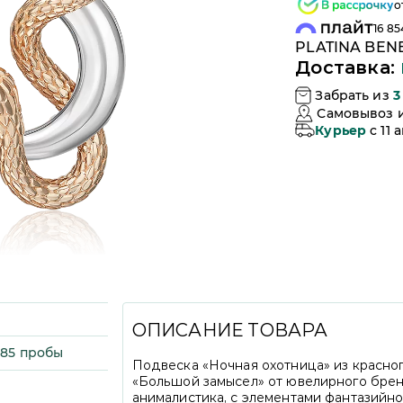
о
16 85
PLATINA BENE
Доставка:
Забрать из
3
Самовывоз 
Курьер
c 11
ОПИСАНИЕ ТОВАРА
585 пробы
Подвеска «Ночная охотница» из красног
«Большой замысел» от ювелирного брен
анималистика, с элементами фантазийно