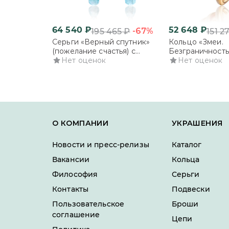
64 540
₽
52 648
₽
-67%
195 465
₽
151 27
Серьги «Верный спутник»
Кольцо «Змеи.
(пожелание счастья) с
Безграничност
английским замком из
Нет оценок
возможностей» 
Нет оценок
комбинированного золота с
комбинированно
топазами
бриллиантами
О КОМПАНИИ
УКРАШЕНИЯ
Новости и пресс-релизы
Каталог
Вакансии
Кольца
Философия
Серьги
Контакты
Подвески
Пользовательское
Броши
соглашение
Цепи