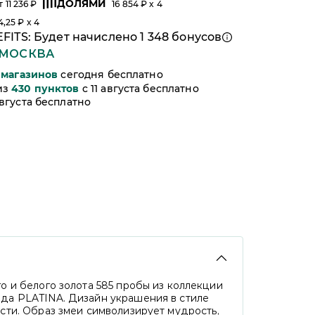
ДОЛЯМИ
т
11 236
₽
16 854
₽ x 4
4,25
₽ x 4
FITS: Будет начислено
1 348
бонусов
МОСКВА
магазинов
сегодня бесплатно
из
430
пунктов
c 11 августа бесплатно
 августа бесплатно
о и белого золота 585 пробы из коллекции
да PLATINA. Дизайн украшения в стиле
сти. Образ змеи символизирует мудрость,