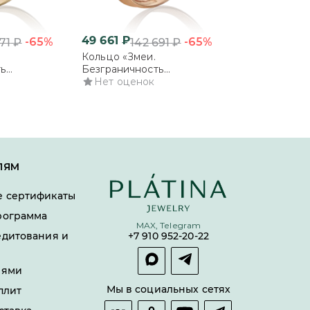
49 661
₽
86 436
₽
-65%
-65%
271
₽
142 691
₽
248
Кольцо «Змеи.
Серьги «Змеи
ть
Безграничность
возможностей
 из
возможностей» из
Нет оценок
замком из ко
Нет оцено
ого золота с
комбинированного золота с
золота с бри
бриллиантами
ЛЯМ
 сертификаты
рограмма
MAX, Telegram
едитования и
+7 910 952-20-22
лями
Мы в социальных сетях
плит