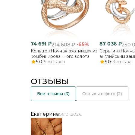
74 691
₽
87 036
₽
-65%
214 608
₽
250 
Кольцо «Ночная охотница» из
Серьги ««Ночны
комбинированного золота
английским зам
5.0
5
отзывов
комбинированн
5.0
3
отзыва
ОТЗЫВЫ
Все отзывы (
3
)
Отзывы с фото (
2
)
Екатерина
06.01.2026