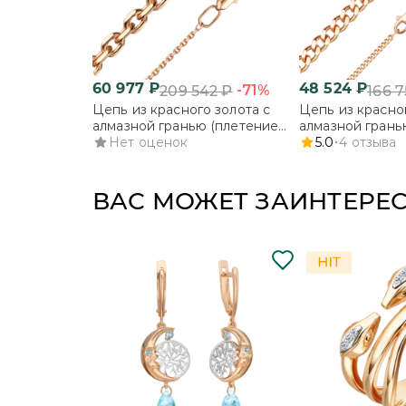
60 977
₽
48 524
₽
-71%
209 542
₽
166 7
Цепь из красного золота с
Цепь из красног
алмазной гранью (плетение
алмазной грань
«Якорное»)
Нет оценок
«Панцирное»)
5.0
4
отзыва
ВАС МОЖЕТ ЗАИНТЕРЕ