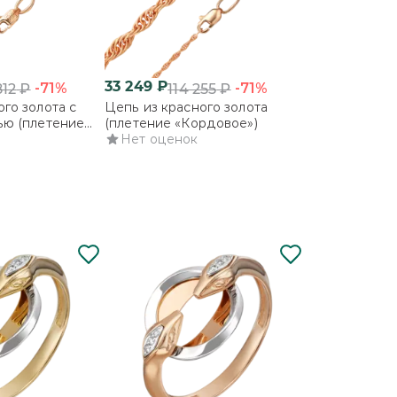
33 249
₽
64 186
₽
-71%
-71%
812
₽
114 255
₽
220
го золота с
Цепь из красного золота
Цепь из крас
ью (плетение
(плетение «Кордовое»)
алмазной гра
Нет оценок
«Снейк»)
5.0
2
отзыв