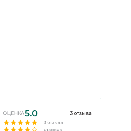
 сможете приобрести не все украшения
астичного выбора в комментарии к заказу.
5.0
ОЦЕНКА
3
отзыва
3
отзыва
отзывов