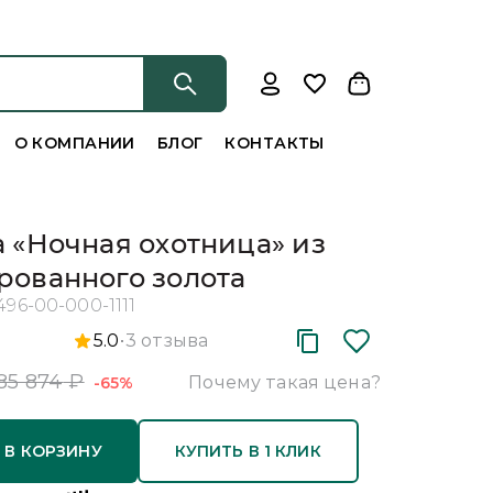
О КОМПАНИИ
БЛОГ
КОНТАКТЫ
 «Ночная охотница» из
ованного золота
496-00-000-1111
5.0
3
отзыва
85 874
₽
Почему такая цена?
-65%
 В КОРЗИНУ
КУПИТЬ В 1 КЛИК