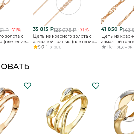
35 815
₽
41 850
₽
-71%
-71%
51
₽
123 078
₽
143 
о золота с
Цепь из красного золота с
Цепь из красно
ю (плетение
алмазной гранью (плетение
алмазной гран
«Лав»)
5.0
1
отзыв
«Сингапур»)
Нет оценок
СОВАТЬ