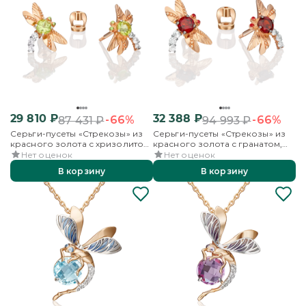
29 810
₽
32 388
₽
-66%
-66%
87 431
₽
94 993
₽
Серьги-пусеты «Стрекозы» из
Серьги-пусеты «Стрекозы» из
красного золота с хризолитом,
красного золота с гранатом,
бесцветными топазами и
бесцветными топазами и
Нет оценок
Нет оценок
эмалью
эмалью
В корзину
В корзину