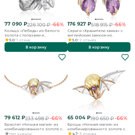
77 090
₽
176 927
₽
-66%
-66%
226 100
₽
518 915
₽
Кольцо «Лебедь» из белого
Серьги «Хранители замка» с
золота с топазами и
английским замком из
бесцветными топазами
красного золота с аметистом,
5.0
1
отзыв
5.0
2
отзыва
бесцветными топазами и
В корзину
В корзину
эмалью
79 612
₽
65 004
₽
-66%
-66%
233 498
₽
190 650
₽
Браслет «Ночная магия» из
Брошь «Ночная магия» из
комбинированного золота с
комбинированного золота с
аметистом и бесцветными
аметистом и бесцветными
Нет оценок
4.7
3
отзыва