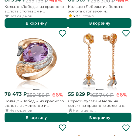
-66%
-66%
239 136
₽
236 300
₽
Кольцо «Лебедь» из красного
Кольцо «Лебедь» из белого
золота с топазом и
золота с топазом и
бесцветными топазами
бесцветными топазами
Нет оценок
5.0
1
отзыв
В корзину
В корзину
78 473
₽
55 829
₽
-66%
-66%
230 156
₽
163 744
₽
Кольцо «Лебедь» из красного
Серьги-пусеты «Пчёлы на
золота с аметистом и
сотах» из красного золота с
бесцветными топазами
цитринами и бесцветными
Нет оценок
Нет оценок
топазами
В корзину
В корзину