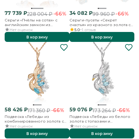
77 739
₽
34 082
₽
-66%
-66%
228 004
₽
99 960
₽
Серьги «Пчёлы на сотах» с
Серьги-пусеты «Секрет
английским замком из
счастья» из красного золота с
красного золота с янтарём и
топазом и бесцветными
Нет оценок
5.0
1
отзыв
бесцветными топазами
топазами
В корзину
В корзину
58 426
₽
59 076
₽
-66%
-66%
171 360
₽
173 264
₽
Подвеска «Лебедь» из
Подвеска «Лебедь» из белого
комбинированного золота с
золота с топазами и
топазами и бесцветными
бесцветными топазами
Нет оценок
Нет оценок
топазами
В корзину
В корзину