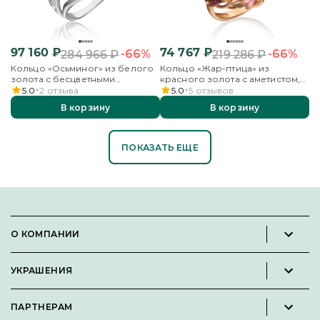
97 160
₽
74 767
₽
-66%
-66%
284 966
₽
219 286
₽
Кольцо «Осьминог» из белого
Кольцо «Жар-птица» из
золота с бесцветными
красного золота с аметистом,
топазами и кварцем дымчатым
бесцветными топазами и
5.0
2
отзыва
5.0
5
отзывов
эмалью
В корзину
В корзину
ПОКАЗАТЬ ЕЩЕ
О КОМПАНИИ
Новости и пресс-релизы
УКРАШЕНИЯ
Вакансии
Каталог
Философия
ПАРТНЕРАМ
Кольца
Контакты