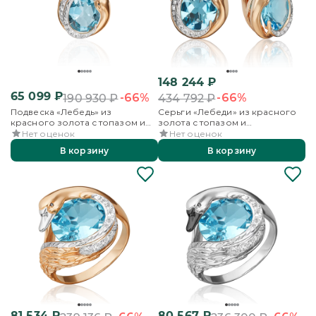
148 244
₽
65 099
₽
-66%
-66%
190 930
₽
434 792
₽
Подвеска «Лебедь» из
Серьги «Лебеди» из красного
красного золота с топазом и
золота с топазом и
бесцветными топазами
бесцветными топазами
Нет оценок
Нет оценок
В корзину
В корзину
81 534
₽
80 567
₽