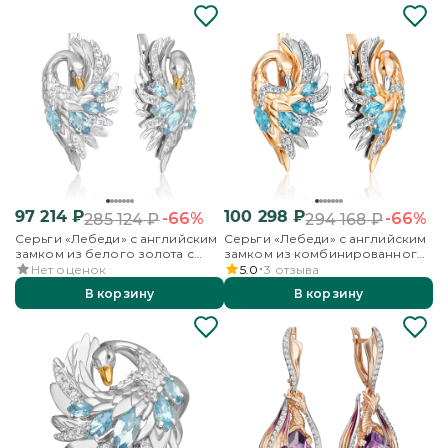
97 214
₽
100 298
₽
-66%
-66%
285 124
₽
294 168
₽
Серьги «Лебеди» с английским
Серьги «Лебеди» с английским
замком из белого золота с
замком из комбинированного
топазами и бесцветными
золота с топазами и
Нет оценок
5.0
3
отзыва
топазами
бесцветными топазами
В корзину
В корзину