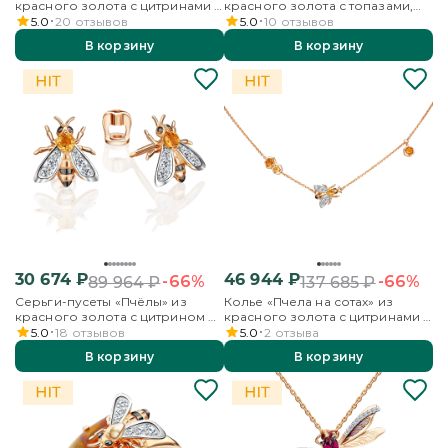
красного золота с цитринами и
красного золота с топазами,
бесцветными топазами
бесцветными топазами и
5.0
20
отзывов
5.0
10
отзывов
эмалью
В корзину
В корзину
30 674
₽
46 944
₽
-66%
-66%
89 964
₽
137 685
₽
Серьги-пусеты «Пчёлы» из
Колье «Пчела на сотах» из
красного золота с цитрином и
красного золота с цитринами и
бесцветными топазами
бесцветными топазами
5.0
18
отзывов
5.0
2
отзыва
В корзину
В корзину