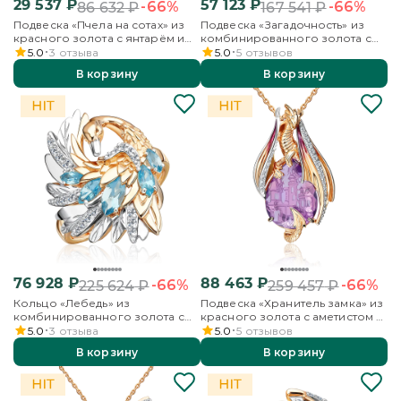
29 537
₽
57 123
₽
-66%
-66%
86 632
₽
167 541
₽
Подвеска «Пчела на сотах» из
Подвеска «Загадочность» из
красного золота с янтарём и
комбинированного золота с
бесцветными топазами
топазами, бесцветными
5.0
3
отзыва
5.0
5
отзывов
топазами и эмалью
В корзину
В корзину
76 928
₽
88 463
₽
-66%
-66%
225 624
₽
259 457
₽
Кольцо «Лебедь» из
Подвеска «Хранитель замка» из
комбинированного золота с
красного золота с аметистом и
топазами и бесцветными
бесцветными топазами
5.0
3
отзыва
5.0
5
отзывов
топазами
В корзину
В корзину