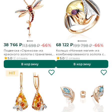
38 766
₽
68 122
₽
-66%
-66%
113 698
₽
199 798
₽
Подвеска «Стрекоза» из
Кольцо «Ночная магия» из
красного золота с гранатами,
комбинированного золота с
бесцветными топазами и
аметистом и бесцветными
5.0
2
отзыва
5.0
2
отзыва
эмалью
топазами
В корзину
В корзину