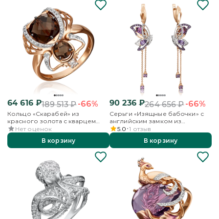
64 616
₽
90 236
₽
-66%
-66%
189 513
₽
264 656
₽
Кольцо «Скарабей» из
Серьги «Изящные бабочки» с
красного золота с кварцем
английским замком из
дымчатым и бесцветными
комбинированного золота с
Нет оценок
5.0
1
отзыв
топазами
аметистами и бесцветными
В корзину
В корзину
топазами