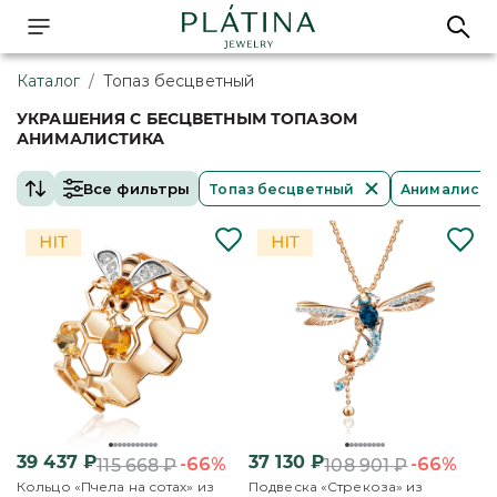
Каталог
/
Топаз бесцветный
УКРАШЕНИЯ С БЕСЦВЕТНЫМ ТОПАЗОМ
АНИМАЛИСТИКА
Все фильтры
Топаз бесцветный
Анималисти
39 437
₽
37 130
₽
-66%
-66%
115 668
₽
108 901
₽
Кольцо «Пчела на сотах» из
Подвеска «Стрекоза» из