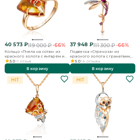
40 573
₽
37 948
₽
-66%
-66%
119 000
₽
111 300
₽
Кольцо «Пчела на сотах» из
Подвеска «Стрекоза» из
красного золота с янтарём и
красного золота с гранатами,
бесцветными топазами
бесцветными топазами и
5.0
1
отзыв
5.0
4
отзыва
эмалью
В корзину
В корзину