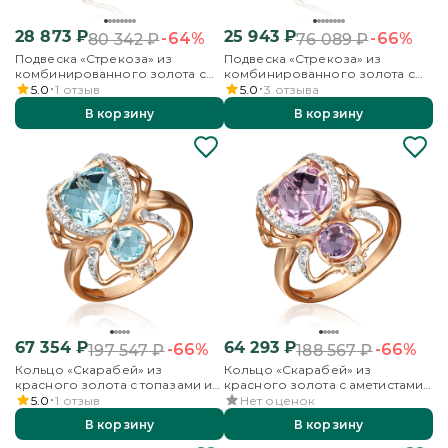
28 873
₽
25 943
₽
-64%
-66%
80 342
₽
76 089
₽
Подвеска «Стрекоза» из
Подвеска «Стрекоза» из
комбинированного золота с
комбинированного золота с
топазом, бесцветными
аметистом, бесцветными
5.0
1
отзыв
5.0
3
отзыва
топазами и эмалью
топазами и эмалью
В корзину
В корзину
67 354
₽
64 293
₽
-66%
-66%
197 547
₽
188 567
₽
Кольцо «Скарабей» из
Кольцо «Скарабей» из
красного золота с топазами и
красного золота с аметистами
бесцветными топазами
и бесцветными топазами
5.0
1
отзыв
Нет оценок
В корзину
В корзину