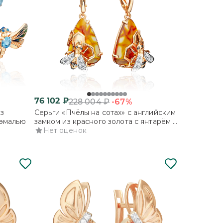
76 102
₽
-67%
228 004
₽
з
Серьги «Пчёлы на сотах» с английским
 эмалью
замком из красного золота с янтарём и
бесцветными топазами
Нет оценок