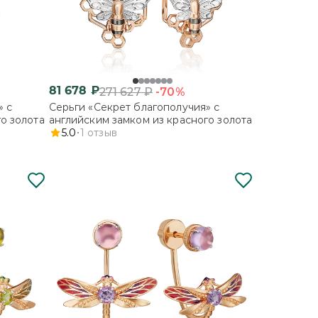
81 678
₽
-70%
271 627
₽
» с
Серьги «Секрет благополучия» с
о золота
английским замком из красного золота
5.0
1
отзыв