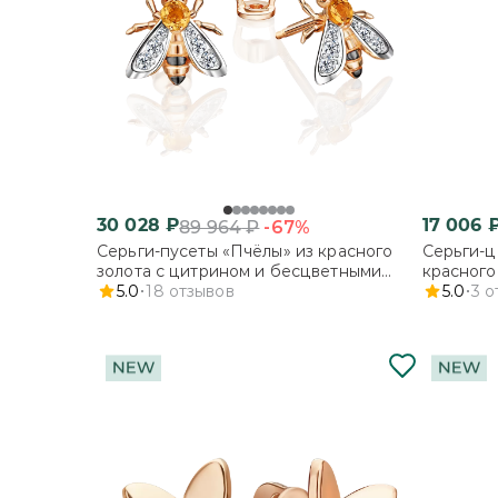
30 028
₽
17 006
-67%
89 964
₽
Серьги-пусеты «Пчёлы» из красного
Серьги-ц
золота с цитрином и бесцветными
красного
топазами
5.0
18
отзывов
5.0
3
о