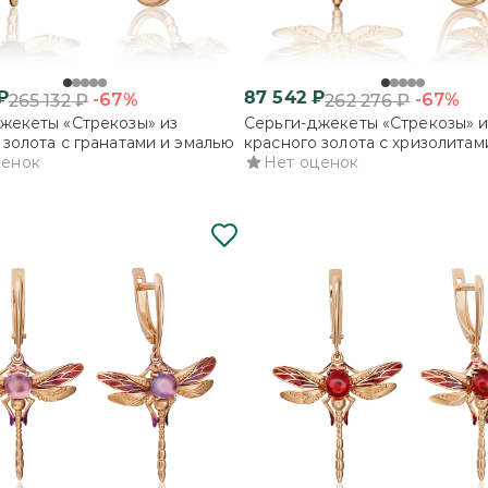
₽
87 542
₽
-67%
-67%
265 132
₽
262 276
₽
жекеты «Стрекозы» из
Серьги-джекеты «Стрекозы» и
 золота с гранатами и эмалью
красного золота с хризолитам
ценок
эмалью
Нет оценок