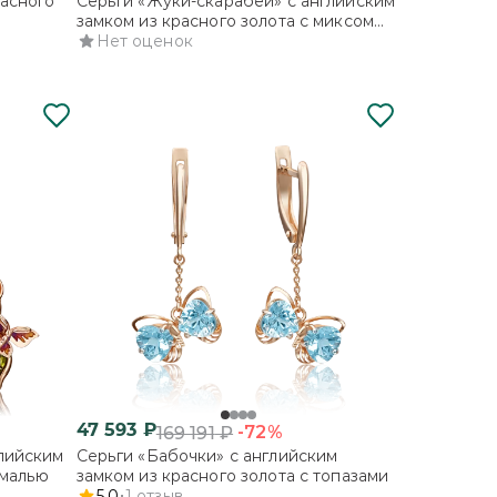
расного
Серьги «Жуки-скарабеи» с английским
замком из красного золота с миксом
камней и эмалью
Нет оценок
47 593
₽
-72%
169 191
₽
глийским
Серьги «Бабочки» с английским
эмалью
замком из красного золота с топазами
5.0
1
отзыв