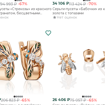
₽
34 106
₽
-67%
-70%
94 993
₽
113 424
₽
усеты «Стрекозы» из красного
Серьги-пусеты «Бабочки» из 
 гранатом, бесцветными
золота с топазами
 и эмалью
ценок
Нет оценок
₽
26 406
₽
-65%
-65%
206 823
₽
75 057
₽