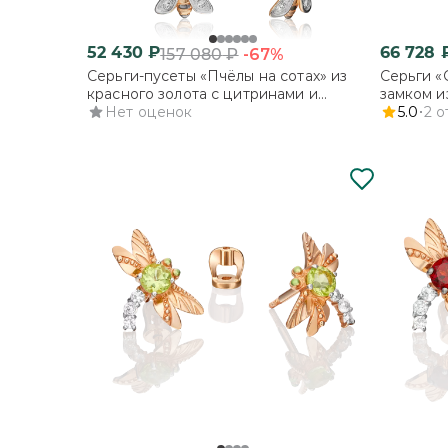
52 430
₽
66 728
-67%
157 080
₽
Серьги-пусеты «Пчёлы на сотах» из
Серьги «
красного золота с цитринами и
замком и
бесцветными топазами
Нет оценок
и эмалью
5.0
2
о