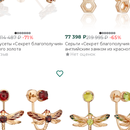
77 398
₽
-71%
-65%
114 487
₽
219 995
₽
усеты «Секрет благополучия»
Серьги «Секрет благополучия
ого золота
английским замком из красног
тзыв
Нет оценок