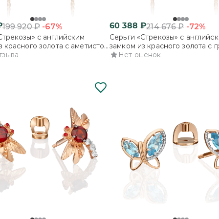
₽
60 388
₽
-67%
-72%
199 920
₽
214 676
₽
Стрекозы» с английским
Серьги «Стрекозы» с английс
з красного золота с аметистом
замком из красного золота с 
тзыва
и эмалью
Нет оценок