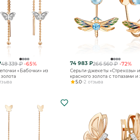
₽
74 983
₽
-65%
-72%
48 339
₽
266 560
₽
епочки «Бабочки» из
Серьги-джекеты «Стрекозы» и
 золота
красного золота с топазами и
тзыва
5.0
2
отзыва