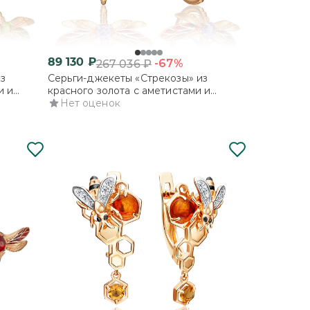
89 130
₽
-67%
267 036
₽
з
Серьги-джекеты «Стрекозы» из
и и
красного золота с аметистами и
эмалью
Нет оценок