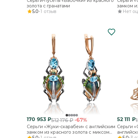
Серьги-пусеты «Бабочки» из красного
Серьги «
золота с гранатами
замком и
5.0
1
отзыв
фианитам
Нет о
170 953
₽
52 111
₽
-67%
512 176
₽
1
Серьги «Жуки-скарабеи» с английским
Серьги «
замком из красного золота с миксом
английск
камней и эмалью
5.0
1
отзыв
с янтарё
5.0
3
о