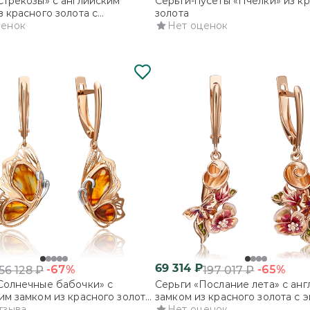
Стрекозы» с английским
Серьги-пусеты «Пчёлки» из к
з красного золота с
золота
и и эмалью
ценок
Нет оценок
69 314
₽
-67%
-65%
56 128
₽
197 017
₽
Солнечные бабочки» с
Серьги «Послание лета» с ан
им замком из красного золота
замком из красного золота с 
м
тзыва
Нет оценок