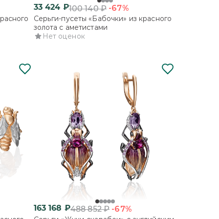
33 424
₽
-67%
100 140
₽
красного
Серьги-пусеты «Бабочки» из красного
золота с аметистами
Нет оценок
163 168
₽
-67%
488 852
₽