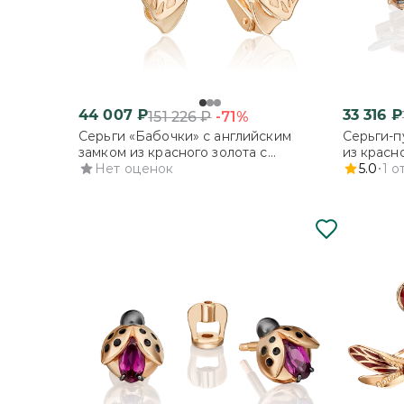
44 007
₽
33 316
₽
-71%
151 226
₽
Серьги «Бабочки» с английским
Серьги-п
замком из красного золота с
из красн
фианитами
Нет оценок
5.0
1
о