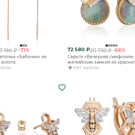
72 580
₽
-71%
-66%
7 190
₽
211 730
₽
епочки «Бабочки» из
Серьги «Вечерняя симфония»
 золота
английским замком из красног
ценок
с перламутром и фианитами
Нет оценок