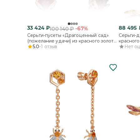
33 424
₽
88 495
-67%
100 140
₽
Серьги-пусеты «Драгоценный сад»
Серьги-д
(пожелание удачи) из красного золота
красного
с гранатом и эмалью
5.0
1
отзыв
Нет о