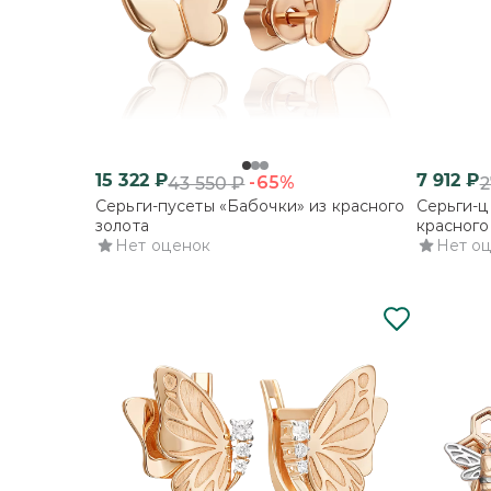
15 322
₽
7 912
₽
-65%
43 550
₽
2
Серьги-пусеты «Бабочки» из красного
Серьги-ц
золота
красного
Нет оценок
Нет о