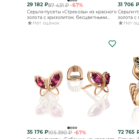
29 182
₽
31 706
-67%
87 431
₽
Серьги-пусеты «Стрекозы» из красного
Серьги-п
золота с хризолитом, бесцветными
золота с
топазами и эмалью
Нет оценок
топазами
Нет о
35 176
₽
72 765
-67%
105 390
₽