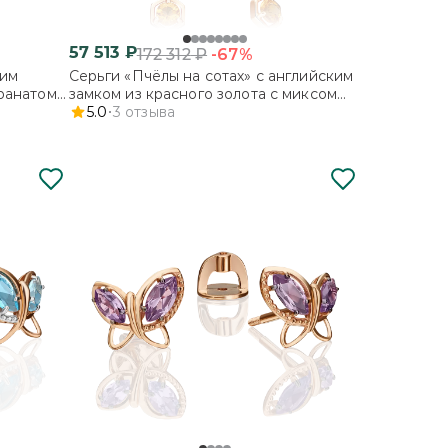
57 513
₽
-67%
172 312
₽
ким
Серьги «Пчёлы на сотах» с английским
гранатом
замком из красного золота с миксом
камней
5.0
3
отзыва