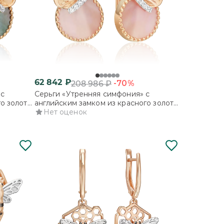
62 842
₽
-70%
208 986
₽
 с
Серьги «Утренняя симфония» с
о золота
английским замком из красного золота
с перламутром и фианитами
Нет оценок