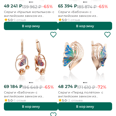
49 241
₽
65 394
₽
-65%
-65%
139 962
₽
185 874
₽
Серьги «Крылья мотыльков» с
Серьги «Бабочки» с
английским замком из
английским замком из
красного золота с эмалью
красного золота с фианитами и
5.0
1
отзыв
5.0
1
отзыв
эмалью
В корзину
В корзину
69 184
₽
48 274
₽
-65%
-72%
196 649
₽
171 610
₽
Серьги «Бабочки» с
Серьги «Перед полётом» с
английским замком из
английским замком из
красного золота с эмалью
красного золота с эмалью
5.0
1
отзыв
5.0
2
отзыва
В корзину
В корзину