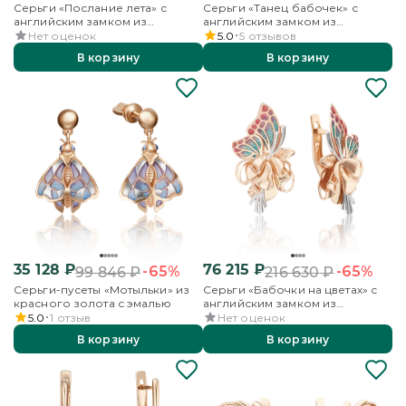
Серьги «Послание лета» с
Серьги «Танец бабочек» с
английским замком из
английским замком из
красного золота с эмалью
красного золота с эмалью
Нет оценок
5.0
5
отзывов
В корзину
В корзину
35 128
₽
76 215
₽
-65%
-65%
99 846
₽
216 630
₽
Серьги-пусеты «Мотыльки» из
Серьги «Бабочки на цветах» с
красного золота с эмалью
английским замком из
красного золота с эмалью
5.0
1
отзыв
Нет оценок
В корзину
В корзину