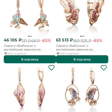
46 105
₽
63 513
₽
-65%
-65%
131 048
₽
180 525
₽
Серьги «Бабочки» с
Серьги «Бабочки» с
английским замком из
английским замком из
красного золота с эмалью
красного золота с фианитами и
Нет оценок
Нет оценок
эмалью
В корзину
В корзину