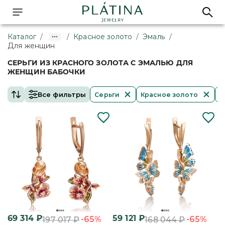
Каталог
/
/
Красное золото
/
Эмаль
/
Для женщин
СЕРЬГИ ИЗ КРАСНОГО ЗОЛОТА С ЭМАЛЬЮ ДЛЯ
ЖЕНЩИН БАБОЧКИ
Все фильтры
Серьги
Красное золото
Э
69 314
₽
59 121
₽
-65%
-65%
197 017
₽
168 044
₽