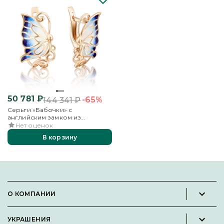
50 781
₽
-65%
144 341
₽
Серьги «Бабочки» с
английским замком из
красного золота с эмалью
Нет оценок
В корзину
О КОМПАНИИ
Новости и пресс-релизы
УКРАШЕНИЯ
Вакансии