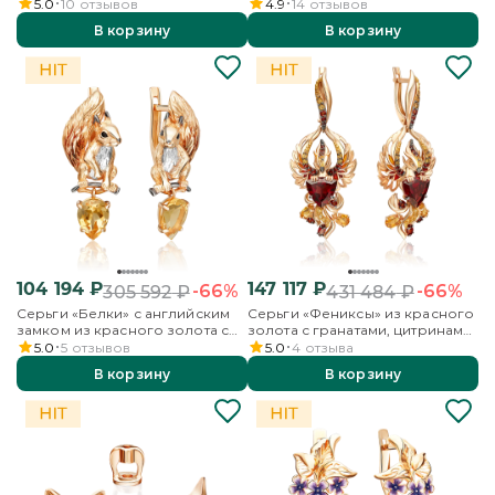
эмалью
красного золота с гранатами и
5.0
10
отзывов
4.9
14
отзывов
эмалью
В корзину
В корзину
104 194
₽
147 117
₽
-66%
-66%
305 592
₽
431 484
₽
Серьги «Белки» с английским
Серьги «Фениксы» из красного
замком из красного золота с
золота с гранатами, цитринами
цитрином и эмалью
и эмалью
5.0
5
отзывов
5.0
4
отзыва
В корзину
В корзину