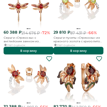
60 388
₽
29 810
₽
-72%
-66%
214 676
₽
87 431
₽
Серьги «Стрекозы» с
Серьги-пусеты «Стрекозы» из
английским замком из
красного золота с хризолитом,
красного золота с гранатом и
бесцветными топазами и
Нет оценок
Нет оценок
эмалью
эмалью
В корзину
В корзину
32 388
₽
82 770
₽