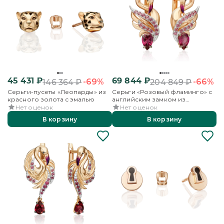
45 431
₽
69 844
₽
-69%
-66%
146 364
₽
204 849
₽
Серьги-пусеты «Леопарды» из
Серьги «Розовый фламинго» с
красного золота с эмалью
английским замком из
красного золота с гранатами и
Нет оценок
Нет оценок
эмалью
В корзину
В корзину