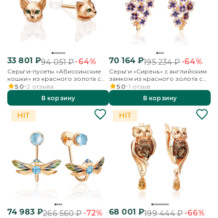
33 801
₽
70 164
₽
-64%
-64%
94 051
₽
195 234
₽
Серьги-пусеты «Абиссинские
Серьги «Сирень» с английским
кошки» из красного золота с
замком из красного золота с
эмалью
фианитами и эмалью
5.0
2
отзыва
5.0
1
отзыв
В корзину
В корзину
74 983
₽
68 001
₽
-72%
-66%
266 560
₽
199 444
₽