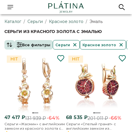
Каталог
/
Серьги
/
Красное золото
/
Эмаль
СЕРЬГИ ИЗ КРАСНОГО ЗОЛОТА С ЭМАЛЬЮ
Все фильтры
Серьги
Красное золото
Э
47 417
₽
68 535
₽
-64%
-66%
131 939
₽
201 011
₽
Серьги «Жасмин» с английским
Серьги «Спелый гранат» с
замком из красного золота с
английским замком из