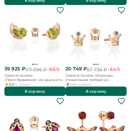
В корзину
В корзину
39 925
₽
20 749
₽
-66%
-64%
117 096
₽
57 736
₽
Серьги-пусеты
Серьги-пусеты «Короны»
«Преображение» из красного
(пожелание любви) из
золота с хризолитом и эмалью
красного золота с эмалью
5.0
1
отзыв
Нет оценок
В корзину
В корзину