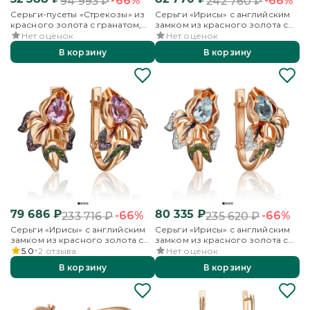
-66%
-66%
94 993
₽
242 760
₽
Серьги-пусеты «Стрекозы» из
Серьги «Ирисы» с английским
красного золота с гранатом,
замком из красного золота с
бесцветными топазами и
гранатами, хромдиопсидами и
Нет оценок
Нет оценок
эмалью
эмалью
В корзину
В корзину
79 686
₽
80 335
₽
-66%
-66%
233 716
₽
235 620
₽
Серьги «Ирисы» с английским
Серьги «Ирисы» с английским
замком из красного золота с
замком из красного золота с
аметистами, хромдиопсидами и
миксом камней и эмалью
5.0
2
отзыва
Нет оценок
эмалью
В корзину
В корзину