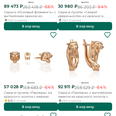
89 473
₽
30 980
₽
-66%
-64%
262 418
₽
86 202
₽
Серьги «Розовый фламинго» с
Серьги-пусеты «Секрет
английским замком из
уверенности» из красного
красного золота с гранатами и
золота с эмалью
Нет оценок
Нет оценок
эмалью
В корзину
В корзину
57 028
₽
92 911
₽
-64%
-64%
158 683
₽
258 529
₽
Серьги-пусеты «Пантеры» из
Серьги «Пантеры» с английским
красного золота с эмалью
замком из красного золота с
эмалью
5.0
1
отзыв
Нет оценок
В корзину
В корзину