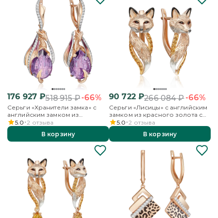
176 927
₽
90 722
₽
-66%
-66%
518 915
₽
266 084
₽
Серьги «Хранители замка» с
Серьги «Лисицы» с английским
английским замком из
замком из красного золота с
красного золота с аметистом,
цитринами и эмалью
5.0
2
отзыва
5.0
2
отзыва
бесцветными топазами и
В корзину
В корзину
эмалью