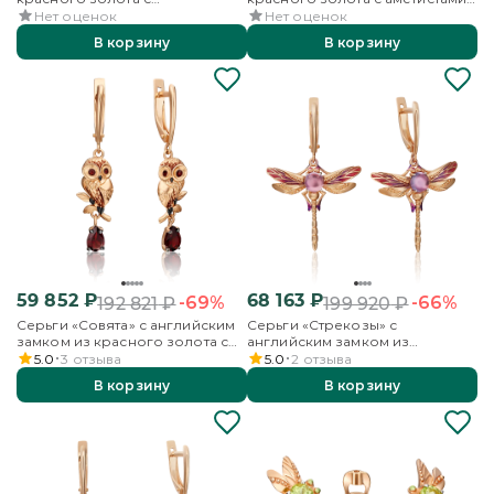
хризолитами и эмалью
и эмалью
Нет оценок
Нет оценок
В корзину
В корзину
59 852
₽
68 163
₽
-69%
-66%
192 821
₽
199 920
₽
Серьги «Совята» с английским
Серьги «Стрекозы» с
замком из красного золота с
английским замком из
гранатом и эмалью
красного золота с аметистом и
5.0
3
отзыва
5.0
2
отзыва
эмалью
В корзину
В корзину