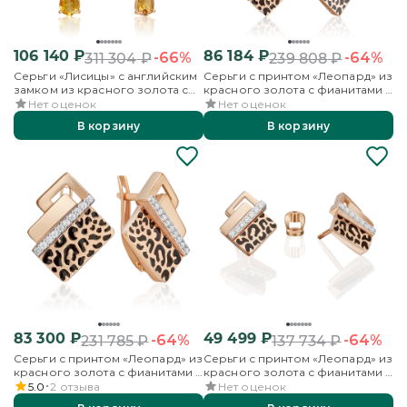
106 140
₽
86 184
₽
-66%
-64%
311 304
₽
239 808
₽
Серьги «Лисицы» с английским
Серьги с принтом «Леопард» из
замком из красного золота с
красного золота с фианитами и
цитринами и эмалью
эмалью
Нет оценок
Нет оценок
В корзину
В корзину
83 300
₽
49 499
₽
-64%
-64%
231 785
₽
137 734
₽
Серьги с принтом «Леопард» из
Серьги с принтом «Леопард» из
красного золота с фианитами и
красного золота с фианитами и
эмалью
эмалью
5.0
2
отзыва
Нет оценок