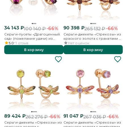
34 143
₽
90 398
₽
-66%
-66%
100 140
₽
265 132
₽
Серьги-пусеты «Драгоценный
Серьги-джекеты «Стрекозы» из
сад» (пожелание удачи) из
красного золота с гранатами и
красного золота с гранатом и
эмалью
5.0
1
отзыв
Нет оценок
эмалью
В корзину
В корзину
89 424
₽
91 047
₽
-66%
-66%
262 276
₽
267 036
₽
Серьги-джекеты «Стрекозы» из
Серьги-джекеты «Стрекозы» из
красного золота с
красного золота с аметистами