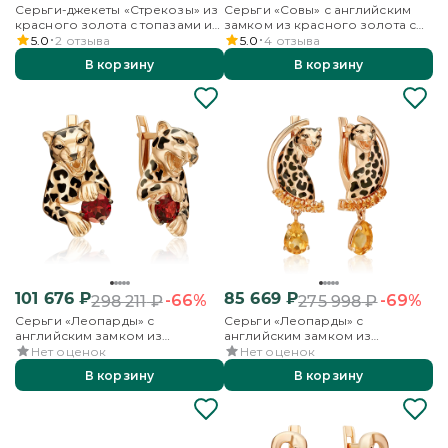
Серьги-джекеты «Стрекозы» из
Серьги «Совы» с английским
красного золота с топазами и
замком из красного золота с
эмалью
кварцем дымчатым, цитринами
5.0
2
отзыва
5.0
4
отзыва
и эмалью
В корзину
В корзину
101 676
₽
85 669
₽
-66%
-69%
298 211
₽
275 998
₽
Серьги «Леопарды» с
Серьги «Леопарды» с
английским замком из
английским замком из
красного золота с гранатом и
красного золота с цитринами и
Нет оценок
Нет оценок
эмалью
эмалью
В корзину
В корзину