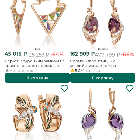
45 015
₽
162 909
₽
-64%
-66%
125 253
₽
477 799
₽
Серьги с турецким замком из
Серьги «Жар-птицы» с
красного золота с эмалью
английским замком из
красного золота с аметистом,
Нет оценок
5.0
9
отзывов
бесцветными топазами и
В корзину
В корзину
эмалью