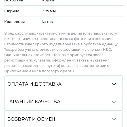
Покрытие
Родий
Ширина
3.75
мм
La mia
Коллекция
В редких случаях характеристики изделия или упаковка могут
иметь отличия от представленных на фото или в описании.
Стоимость ювелирного изделия указана в рублях за единицу
Товара без учета стоимости его доставки и включает НДС.
Окончательная стоимость Товара формируется после
регистрации покупателя, оформления заказа и указания
региона (населенного пункта) доставки в соответствии с
Приложением №2 к договору оферты.
ОПЛАТА И ДОСТАВКА
Вы можете произвести оплату удобным способом:
банковской картой онлайн, через СБП, Долями,
ГАРАНТИИ КАЧЕСТВА
в кредит или рассрочку со Сбером, с помощью
сервиса Яндекс Сплит, а также при получении
Мы гарантируем высокое качество всей нашей
(наличными или картой). Мы доставляем заказы
продукции. Подтверждениями подлинности
ВОЗВРАТ И ОБМЕН
службами CDEK и DPD до пункта выдачи или
украшений являются именник завода изготовителя,
курьером до двери, срок доставки зависит