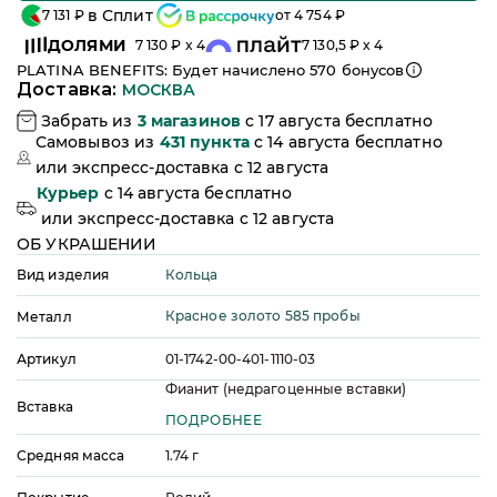
в Сплит
7 131
₽
от
4 754
₽
ДОЛЯМИ
7 130
₽ x 4
7 130,5
₽ x 4
PLATINA BENEFITS: Будет начислено
570
бонусов
Доставка:
МОСКВА
Забрать из
3
магазинов
c 17 августа бесплатно
Самовывоз из
431
пункта
c 14 августа бесплатно
или
экспресс-доставка c 12 августа
Курьер
c 14 августа бесплатно
или
экспресс-доставка c 12 августа
ОБ УКРАШЕНИИ
Кольца
Вид изделия
Красное золото 585 пробы
Металл
Артикул
01-1742-00-401-1110-03
Фианит (недрагоценные вставки)
Вставка
ПОДРОБНЕЕ
Средняя масса
1.74
г