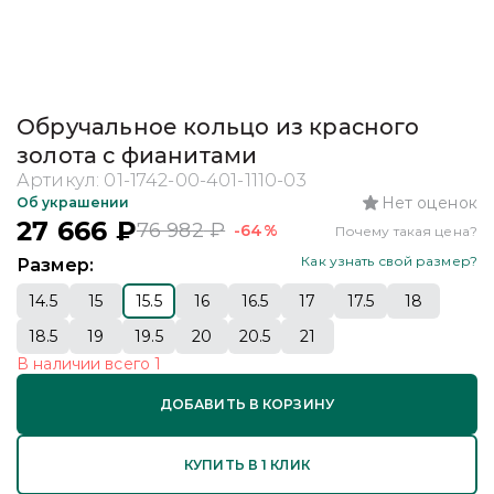
Обручальное кольцо из красного
золота с фианитами
Артикул:
01-1742-00-401-1110-03
Нет оценок
Об украшении
27 666
₽
76 982
₽
-64%
Почему такая цена?
Как узнать свой размер?
Размер:
14.5
15
15.5
16
16.5
17
17.5
18
18.5
19
19.5
20
20.5
21
В наличии
всего
1
ДОБАВИТЬ В КОРЗИНУ
КУПИТЬ В 1 КЛИК