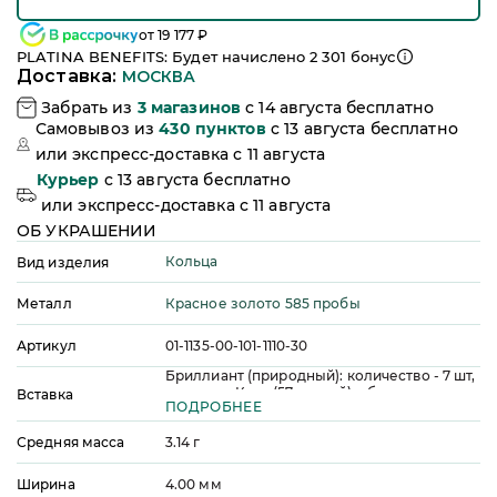
от
19 177
₽
PLATINA BENEFITS: Будет начислено
2 301
бонус
Доставка:
МОСКВА
Забрать из
3
магазинов
c 14 августа бесплатно
Самовывоз из
430
пунктов
c 13 августа бесплатно
или
экспресс-доставка c 11 августа
Курьер
c 13 августа бесплатно
или
экспресс-доставка c 11 августа
ОБ УКРАШЕНИИ
Кольца
Вид изделия
Красное золото 585 пробы
Металл
Артикул
01-1135-00-101-1110-30
Бриллиант (природный): количество - 7 шт,
огранка - Круг (57 граней), общая масса -
Вставка
ПОДРОБНЕЕ
0,14 ct, цвет - 3, чистота - 5, качество
огранки - А
Средняя масса
3.14
г
Ширина
4.00
мм