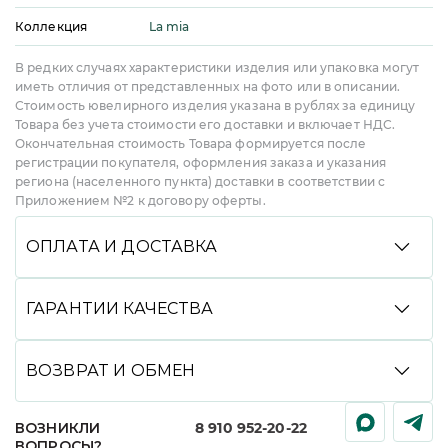
La mia
Коллекция
В редких случаях характеристики изделия или упаковка могут
иметь отличия от представленных на фото или в описании.
Стоимость ювелирного изделия указана в рублях за единицу
Товара без учета стоимости его доставки и включает НДС.
Окончательная стоимость Товара формируется после
регистрации покупателя, оформления заказа и указания
региона (населенного пункта) доставки в соответствии с
Приложением №2 к договору оферты.
ОПЛАТА И ДОСТАВКА
Вы можете произвести оплату удобным способом:
банковской картой онлайн, через СБП, Долями,
ГАРАНТИИ КАЧЕСТВА
в кредит или рассрочку со Сбером, с помощью
сервиса Яндекс Сплит, а также при получении
Мы гарантируем высокое качество всей нашей
(наличными или картой). Мы доставляем заказы
продукции. Подтверждениями подлинности
ВОЗВРАТ И ОБМЕН
службами CDEK и DPD до пункта выдачи или
украшений являются именник завода изготовителя,
курьером до двери, срок доставки зависит
нанесенный на каждое изделие, фирменная бирка
Вы можете вернуть или обменять любое наше
от региона.
со всей обязательной информацией, клеймо
ВОЗНИКЛИ
8 910 952-20-22
украшение, купленное дистанционно, в течение
пробирной инспекции (для изделий, подлежащих
ЭКСПРЕСС-ДОСТАВКА:
Для некоторых регионов
ВОПРОСЫ?
7 дней с момента получения товара. Просто