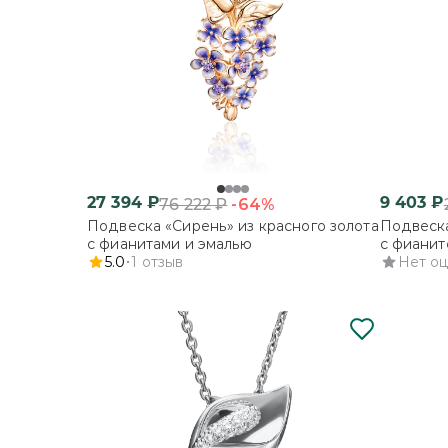
27 394
₽
9 403
₽
-64%
76 222
₽
Подвеска «Сирень» из красного золота
Подвеска
с фианитами и эмалью
с фианит
5.0
1
отзыв
Нет о