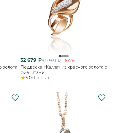
32 679
₽
-64%
90 931
₽
о золота
Подвеска «Калла» из красного золота с
фианитами
5.0
1
отзыв