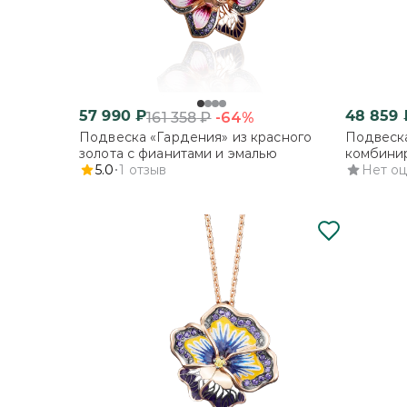
57 990
₽
48 859
-64%
161 358
₽
Подвеска «Гардения» из красного
Подвеска
золота с фианитами и эмалью
комбинир
5.0
1
отзыв
фианитам
Нет о