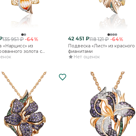
₽
42 451
₽
-64%
-64%
135 951
₽
118 121
₽
 «Нарцисс» из
Подвеска «Лист» из красного 
ованного золота с
фианитами
и и эмалью
ценок
Нет оценок