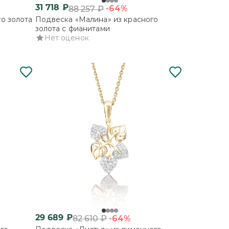
31 718
₽
-64%
88 257
₽
о золота
Подвеска «Малина» из красного
золота с фианитами
Нет оценок
29 689
₽
-64%
82 610
₽