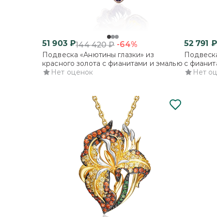
51 903
₽
52 791
₽
-64%
144 420
₽
Подвеска «Анютины глазки» из
Подвеска
красного золота с фианитами и эмалью
с фианит
Нет оценок
Нет о