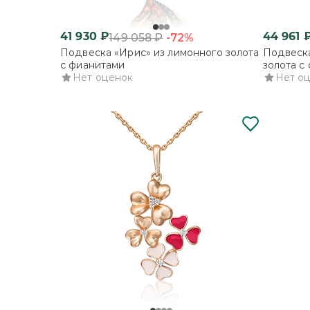
41 930
₽
44 961
-72%
149 058
₽
Подвеска «Ирис» из лимонного золота
Подвеска
с фианитами
золота с
Нет оценок
Нет о