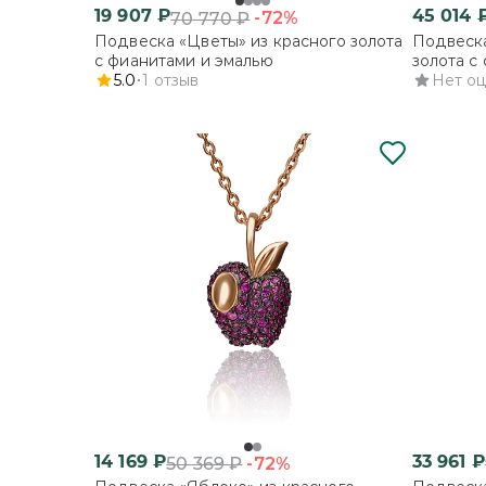
19 907
₽
45 014
-72%
70 770
₽
Подвеска «Цветы» из красного золота
Подвеска
с фианитами и эмалью
золота с
5.0
1
отзыв
Нет о
14 169
₽
33 961
₽
-72%
50 369
₽