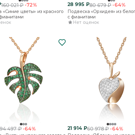
₽
28 995
₽
-72%
-64%
160 021
₽
80 679
₽
 «Синие цветы» из красного
Подвеска «Орхидея» из белог
 фианитами
с фианитами
ценок
Нет оценок
21 914
₽
-64%
-64%
94 497
₽
60 978
₽