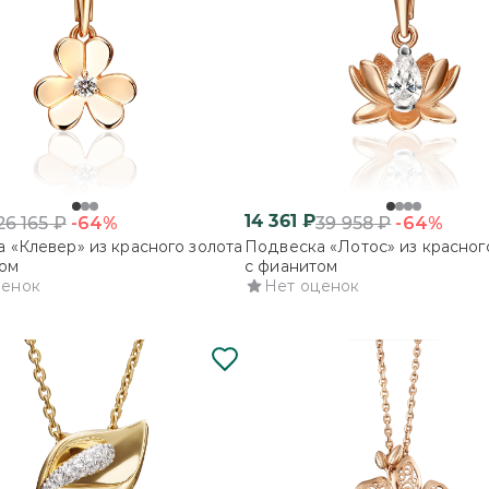
14 361
₽
-64%
-64%
26 165
₽
39 958
₽
 «Клевер» из красного золота
Подвеска «Лотос» из красног
ом
с фианитом
ценок
Нет оценок