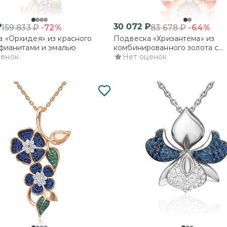
₽
30 072
₽
-72%
-64%
159 833
₽
83 678
₽
 «Орхидея» из красного
Подвеска «Хризантема» из
 фианитами и эмалью
комбинированного золота с
ценок
фианитами и эмалью
Нет оценок