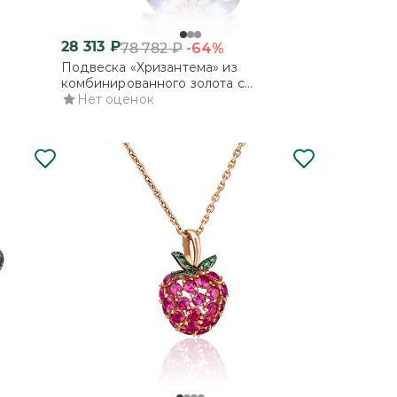
28 313
₽
-64%
78 782
₽
Подвеска «Хризантема» из
комбинированного золота с
фианитами и эмалью
Нет оценок