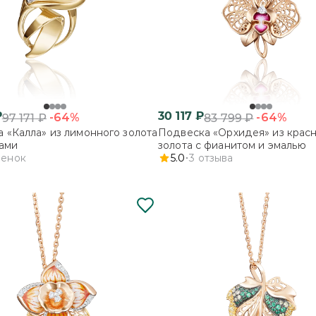
₽
30 117
₽
-64%
-64%
97 171
₽
83 799
₽
 «Калла» из лимонного золота
Подвеска «Орхидея» из крас
ами
золота с фианитом и эмалью
ценок
5.0
3
отзыва