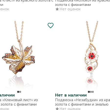
 «Лист» из красного золота с
Подвеска «Яблоко» из красно
ми
золота с фианитами
ценок
Нет оценок
наличии
Нет в наличии
 «Кленовый лист» из
Подвеска «Незабудки» из кр
 золота с фианитами
золота с фианитами и эмалью
ценок
Нет оценок