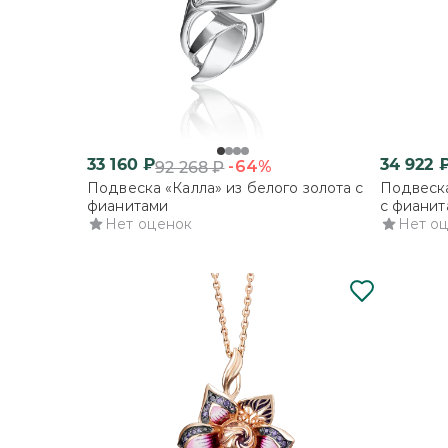
33 160
₽
34 922
-64%
92 268
₽
Подвеска «Калла» из белого золота с
Подвеска
фианитами
с фианит
Нет оценок
Нет о