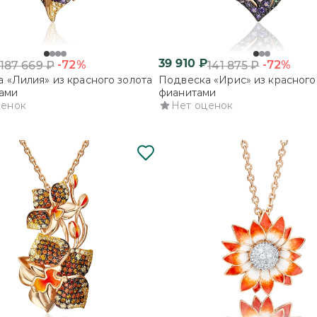
39 910
₽
-72%
-72%
187 669
₽
141 875
₽
 «Лилия» из красного золота
Подвеска «Ирис» из красного 
ами
фианитами
ценок
Нет оценок