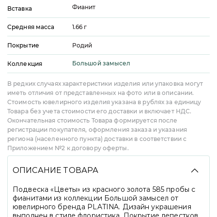
Фианит
Вставка
Средняя масса
1.66
г
Покрытие
Родий
Большой замысел
Коллекция
В редких случаях характеристики изделия или упаковка могут
иметь отличия от представленных на фото или в описании.
Стоимость ювелирного изделия указана в рублях за единицу
Товара без учета стоимости его доставки и включает НДС.
Окончательная стоимость Товара формируется после
регистрации покупателя, оформления заказа и указания
региона (населенного пункта) доставки в соответствии с
Приложением №2 к договору оферты.
ОПИСАНИЕ ТОВАРА
Подвеска «Цветы» из красного золота 585 пробы с
фианитами из коллекции Большой замысел от
ювелирного бренда PLATINA. Дизайн украшения
выполнен в стиле флористика. Покрытие лепестков