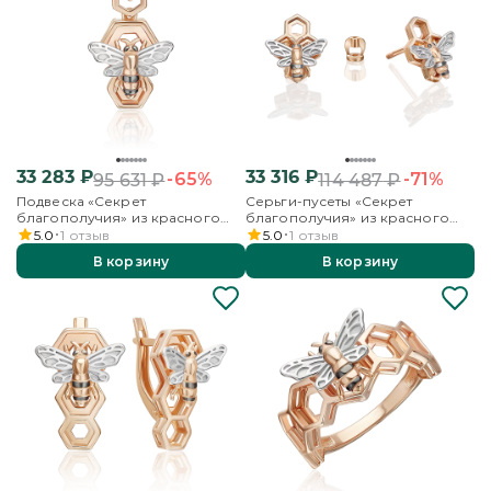
33 283
₽
33 316
₽
-65%
-71%
95 631
₽
114 487
₽
Подвеска «Секрет
Серьги-пусеты «Секрет
благополучия» из красного
благополучия» из красного
золота
золота
5.0
1
отзыв
5.0
1
отзыв
В корзину
В корзину