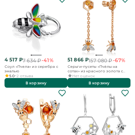
4 517
₽
51 866
₽
-41%
-67%
7 634
₽
157 080
₽
Соул «Пчела» из серебра с
Серьги-пусеты «Пчёлы на
эмалью
сотах» из красного золота с
цитринами и бесцветными
5.0
2
отзыва
Нет оценок
топазами
В корзину
В корзину