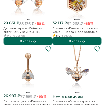
29 631
₽
32 113
₽
-65%
-65%
85 136
₽
92 268
₽
Детские серьги «Пчёлки» с
Подвеска «Пчелы на сотах» из
английским замком из
комбинированного золота с
комбинированного золота с
эмалью
Нет оценок
5.0
1
отзыв
эмалью
В корзину
В корзину
26 993
₽
-65%
77 559
₽
Нет в наличии
Пирсинг в пупок «Пчела» из
Подвеска «Оса» из красного
красного золота с фианитами
золота с фианитами и эмалью