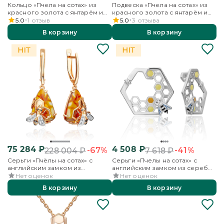
Кольцо «Пчела на сотах» из
Подвеска «Пчела на сотах» из
красного золота с янтарём и
красного золота с янтарём и
бесцветными топазами
бесцветными топазами
5.0
1
отзыв
5.0
3
отзыва
В корзину
В корзину
75 284
₽
4 508
₽
-67%
-41%
228 004
₽
7 618
₽
Серьги «Пчёлы на сотах» с
Серьги «Пчелы на сотах» с
английским замком из
английским замком из серебра
красного золота с янтарём и
с эмалью
Нет оценок
Нет оценок
бесцветными топазами
В корзину
В корзину