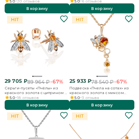
бесцветными топазами
5.0
20
отзывов
5.0
6
отзывов
В корзину
В корзину
29 705
₽
25 933
₽
-67%
-67%
89 964
₽
78 540
₽
Серьги-пусеты «Пчёлы» из
Подвеска «Пчела на сотах» из
красного золота с цитрином и
красного золота с миксом
бесцветными топазами
камней
5.0
18
отзывов
5.0
3
отзыва
В корзину
В корзину