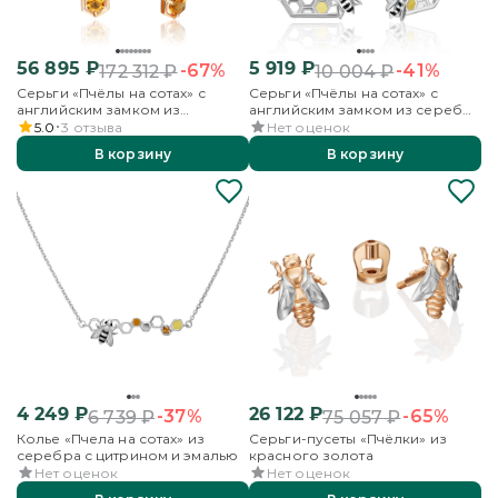
56 895
₽
5 919
₽
-67%
-41%
172 312
₽
10 004
₽
Серьги «Пчёлы на сотах» с
Серьги «Пчёлы на сотах» с
английским замком из
английским замком из серебра
красного золота с миксом
с эмалью
5.0
3
отзыва
Нет оценок
камней
В корзину
В корзину
4 249
₽
26 122
₽
-37%
-65%
6 739
₽
75 057
₽
Колье «Пчела на сотах» из
Серьги-пусеты «Пчёлки» из
серебра с цитрином и эмалью
красного золота
Нет оценок
Нет оценок