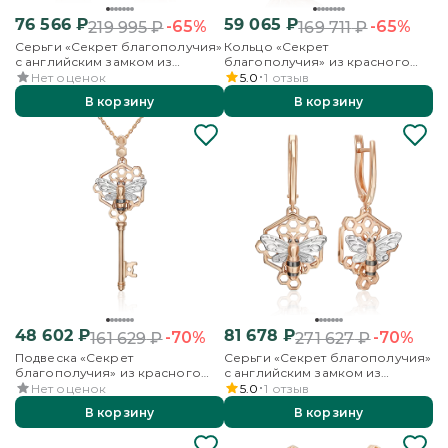
76 566
₽
59 065
₽
-65%
-65%
219 995
₽
169 711
₽
Серьги «Секрет благополучия»
Кольцо «Секрет
с английским замком из
благополучия» из красного
красного золота
золота
Нет оценок
5.0
1
отзыв
В корзину
В корзину
48 602
₽
81 678
₽
-70%
-70%
161 629
₽
271 627
₽
Подвеска «Секрет
Серьги «Секрет благополучия»
благополучия» из красного
с английским замком из
золота
красного золота
Нет оценок
5.0
1
отзыв
В корзину
В корзину