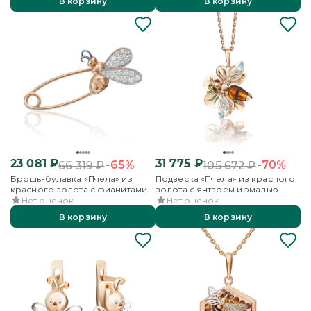
В корзину
В корзину
23 081
₽
31 775
₽
-65%
-70%
66 319
₽
105 672
₽
Брошь-булавка «Пчела» из
Подвеска «Пчела» из красного
красного золота с фианитами
золота с янтарём и эмалью
Нет оценок
Нет оценок
В корзину
В корзину