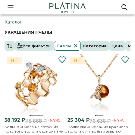
Каталог
УКРАШЕНИЯ ПЧЕЛЫ
Все фильтры
Категория
Цена
Ме
Пчелы
38 192
₽
25 304
₽
-67%
-67%
115 668
₽
76 636
₽
Кольцо «Пчела на сотах» из
Подвеска «Пчела» из красного
красного золота с цитринами и
золота с янтарём и эмалью