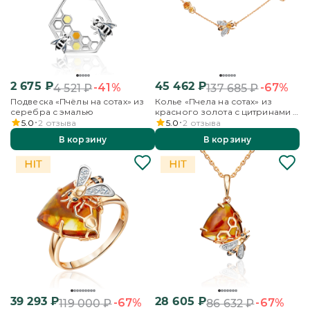
2 675
₽
45 462
₽
-41%
-67%
4 521
₽
137 685
₽
Подвеска «Пчёлы на сотах» из
Колье «Пчела на сотах» из
серебра с эмалью
красного золота с цитринами и
бесцветными топазами
5.0
2
отзыва
5.0
2
отзыва
В корзину
В корзину
39 293
₽
28 605
₽
-67%
-67%
119 000
₽
86 632
₽