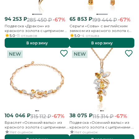
94 253
₽
65 853
₽
-67%
-67%
285 450
₽
199 444
₽
Подвеска «Дракон» из
Серьги «Совы» с английским
красного золота с цитрином и
замком из красного золота с
кварцем дымчатым
кварцем дымчатым, цитринами
5.0
11
отзывов
5.0
4
отзыва
и эмалью
В корзину
В корзину
104 046
₽
38 075
₽
-67%
-67%
315 112
₽
115 314
₽
Браслет «Осенний вальс» из
Подвеска «Осенний вальс» из
красного золота с цитринами и
красного золота с цитринами и
бесцветными топазами
бесцветными топазами
Нет оценок
Нет оценок