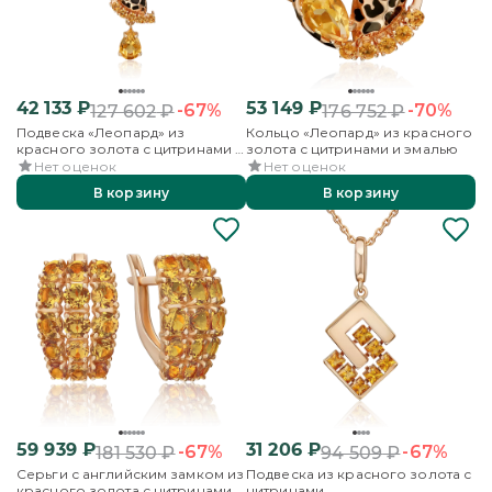
42 133
₽
53 149
₽
-67%
-70%
127 602
₽
176 752
₽
Подвеска «Леопард» из
Кольцо «Леопард» из красного
красного золота с цитринами и
золота с цитринами и эмалью
эмалью
Нет оценок
Нет оценок
В корзину
В корзину
59 939
₽
31 206
₽
-67%
-67%
181 530
₽
94 509
₽
Серьги с английским замком из
Подвеска из красного золота с
красного золота с цитринами
цитринами