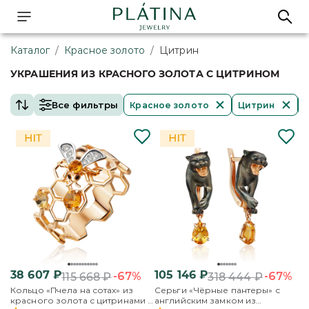
Каталог
/
Красное золото
/
Цитрин
УКРАШЕНИЯ ИЗ КРАСНОГО ЗОЛОТА С ЦИТРИНОМ
Все фильтры
Красное золото
Цитрин
38 607
₽
105 146
₽
-67%
-67%
115 668
₽
318 444
₽
Кольцо «Пчела на сотах» из
Серьги «Чёрные пантеры» с
красного золота с цитринами и
английским замком из