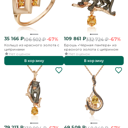
35 166
₽
109 861
₽
-67%
-67%
106 502
₽
332 724
₽
Кольцо из красного золота с
Брошь «Чёрная пантера» из
цитринами
красного золота с цитрином
Нет оценок
Нет оценок
В корзину
В корзину
79 213
₽
49 509
₽