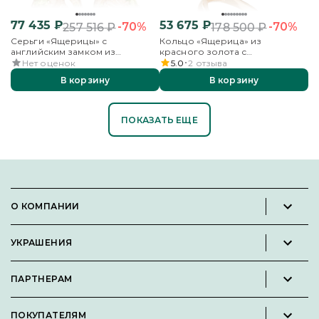
77 435
₽
53 675
₽
-70%
-70%
257 516
₽
178 500
₽
Серьги «Ящерицы» с
Кольцо «Ящерица» из
английским замком из
красного золота с
красного золота с
хризолитами и цитринами
Нет оценок
5.0
2
отзыва
хризолитами и цитринами
В корзину
В корзину
ПОКАЗАТЬ ЕЩЕ
О КОМПАНИИ
Новости и пресс-релизы
УКРАШЕНИЯ
Вакансии
Каталог
Философия
ПАРТНЕРАМ
Кольца
Контакты
Стать партнёром
Серьги
Пользовательское соглашение
ПОКУПАТЕЛЯМ