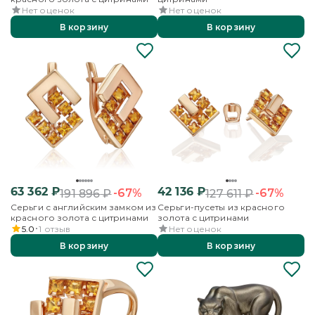
Нет оценок
Нет оценок
В корзину
В корзину
63 362
₽
42 136
₽
-67%
-67%
191 896
₽
127 611
₽
Серьги с английским замком из
Серьги-пусеты из красного
красного золота с цитринами
золота с цитринами
5.0
1
отзыв
Нет оценок
В корзину
В корзину