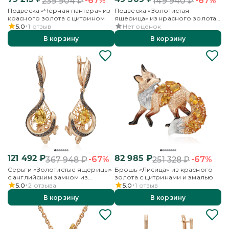
-67%
-67%
239 904
₽
149 940
₽
Подвеска «Чёрная пантера» из
Подвеска «Золотистая
красного золота с цитрином
ящерица» из красного золота
с цитрином и кварцем
5.0
1
отзыв
Нет оценок
дымчатым
В корзину
В корзину
121 492
₽
82 985
₽
-67%
-67%
367 948
₽
251 328
₽
Серьги «Золотистые ящерицы»
Брошь «Лисица» из красного
с английским замком из
золота с цитринами и эмалью
красного золота с цитрином и
5.0
2
отзыва
5.0
1
отзыв
кварцем дымчатым
В корзину
В корзину