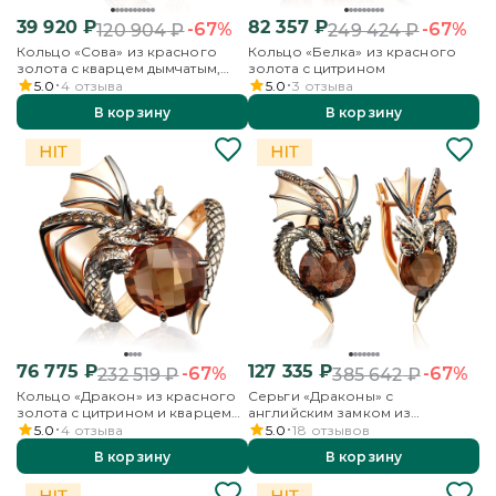
39 920
₽
82 357
₽
-67%
-67%
120 904
₽
249 424
₽
Кольцо «Сова» из красного
Кольцо «Белка» из красного
золота с кварцем дымчатым,
золота с цитрином
цитринами и эмалью
5.0
4
отзыва
5.0
3
отзыва
В корзину
В корзину
76 775
₽
127 335
₽
-67%
-67%
232 519
₽
385 642
₽
Кольцо «Дракон» из красного
Серьги «Драконы» с
золота с цитрином и кварцем
английским замком из
дымчатым
красного золота с цитрином и
5.0
4
отзыва
5.0
18
отзывов
кварцем дымчатым
В корзину
В корзину