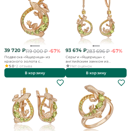
39 720
₽
93 674
₽
-67%
-67%
119 000
₽
283 696
₽
Подвеска «Ящерица» из
Серьги «Ящерицы» с
красного золота с
английским замком из
хризолитами и цитринами
красного золота с
5.0
2
отзыва
Нет оценок
хризолитами и цитринами
В корзину
В корзину