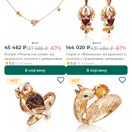
45 462
₽
144 020
₽
-67%
-67%
137 685
₽
431 484
₽
Колье «Пчела на сотах» из
Серьги «Фениксы» из красного
красного золота с цитринами и
золота с гранатами, цитринами
бесцветными топазами
и эмалью
5.0
2
отзыва
5.0
4
отзыва
В корзину
В корзину