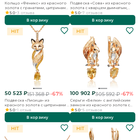
Кольцо «Феникс» из красного
Подвеска «Сова» из красного
золота с гранатами, цитринами
золота с кварцем дымчатым,
и эмалью
цитринами и эмалью
5.0
3
отзыва
5.0
7
отзывов
В корзину
В корзину
50 523
₽
100 902
₽
-67%
-67%
151 368
₽
305 592
₽
Подвеска «Лисица» из
Серьги «Белки» с английским
красного золота с цитринами и
замком из красного золота с
эмалью
цитрином и эмалью
5.0
1
отзыв
5.0
5
отзывов
В корзину
В корзину