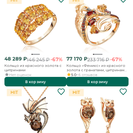
48 289
₽
77 170
₽
-67%
-67%
146 245
₽
233 716
₽
Кольцо из красного золота с
Кольцо «Феникс» из красного
цитринами
золота с гранатами, цитринами
и эмалью
Нет оценок
5.0
6
отзывов
В корзину
В корзину