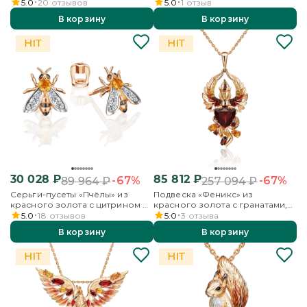
бесцветными топазами
красного золота с цитрином
5.0
20
отзывов
5.0
1
отзыв
В корзину
В корзину
30 028
₽
85 812
₽
-67%
-67%
89 964
₽
257 094
₽
Серьги-пусеты «Пчёлы» из
Подвеска «Феникс» из
красного золота с цитрином и
красного золота с гранатами,
бесцветными топазами
цитринами и эмалью
5.0
18
отзывов
5.0
3
отзыва
В корзину
В корзину