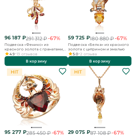
96 187
₽
59 725
₽
-67%
-67%
291 312
₽
180 880
₽
Подвеска «Феникс» из
Подвеска «Белка» из красного
красного золота с гранатами,
золота с цитрином и эмалью
цитринами и эмалью
4.9
13
отзывов
5.0
2
отзыва
В корзину
В корзину
95 277
₽
29 075
₽
-67%
-67%
285 450
₽
87 108
₽