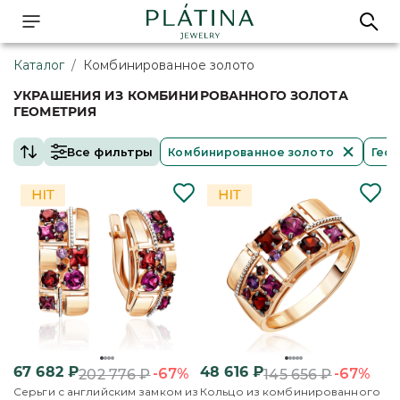
Каталог
/
Комбинированное золото
УКРАШЕНИЯ ИЗ КОМБИНИРОВАННОГО ЗОЛОТА
ГЕОМЕТРИЯ
Все фильтры
Комбинированное золото
Гео
67 682
₽
48 616
₽
-67%
-67%
202 776
₽
145 656
₽
Серьги с английским замком из
Кольцо из комбинированного