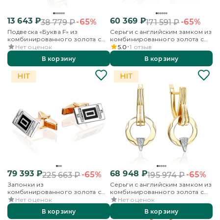
13 643
₽
60 369
₽
-65%
-65%
38 779
₽
171 591
₽
Подвеска «Буква F» из
Серьги с английским замком из
комбинированного золота с
комбинированного золота с
фианитами
бриллиантами
Нет оценок
5.0
1
отзыв
В корзину
В корзину
79 393
₽
68 948
₽
-65%
-65%
225 663
₽
195 974
₽
Запонки из
Серьги с английским замком из
комбинированного золота с
комбинированного золота с
фианитами и эмалью
бриллиантами
Нет оценок
Нет оценок
В корзину
В корзину