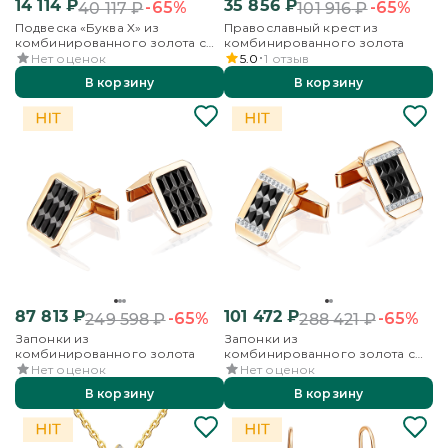
14 114
₽
35 856
₽
-65%
-65%
40 117
₽
101 916
₽
Подвеска «Буква X» из
Православный крест из
комбинированного золота с
комбинированного золота
фианитами
Нет оценок
5.0
1
отзыв
В корзину
В корзину
87 813
₽
101 472
₽
-65%
-65%
249 598
₽
288 421
₽
Запонки из
Запонки из
комбинированного золота
комбинированного золота с
фианитами
Нет оценок
Нет оценок
В корзину
В корзину