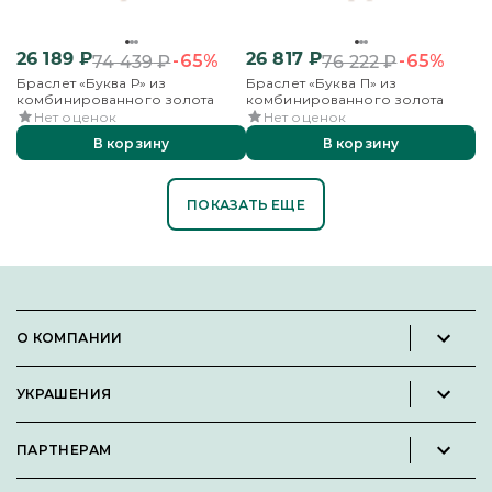
26 189
₽
26 817
₽
-65%
-65%
74 439
₽
76 222
₽
Браслет «Буква Р» из
Браслет «Буква П» из
комбинированного золота
комбинированного золота
Нет оценок
Нет оценок
В корзину
В корзину
ПОКАЗАТЬ ЕЩЕ
О КОМПАНИИ
Новости и пресс-релизы
УКРАШЕНИЯ
Вакансии
Каталог
Философия
ПАРТНЕРАМ
Кольца
Контакты
Стать партнёром
Серьги
Пользовательское соглашение