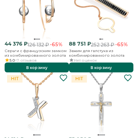
44 376
₽
88 751
₽
-65%
-65%
126 132
₽
252 263
₽
Серьги с французским замком
Зажим для галстука из
из комбинированного золота
комбинированного золота
5.0
7
отзывов
Нет оценок
В корзину
В корзину