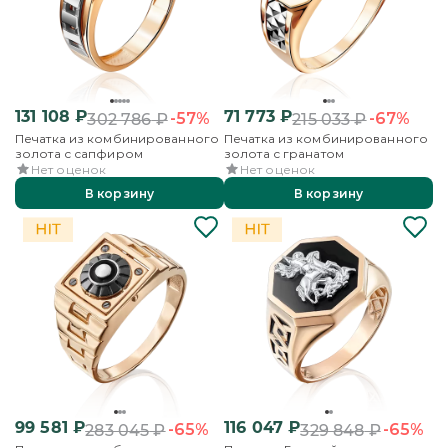
131 108
₽
71 773
₽
-57%
-67%
302 786
₽
215 033
₽
Печатка из комбинированного
Печатка из комбинированного
золота с сапфиром
золота с гранатом
Нет оценок
Нет оценок
В корзину
В корзину
99 581
₽
116 047
₽
-65%
-65%
283 045
₽
329 848
₽