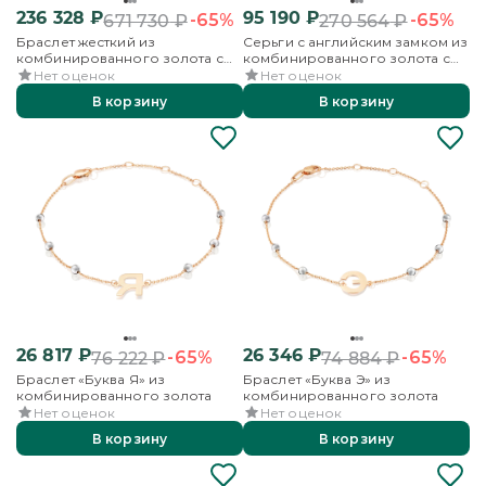
236 328
₽
95 190
₽
-65%
-65%
671 730
₽
270 564
₽
Браслет жесткий из
Серьги с английским замком из
комбинированного золота с
комбинированного золота с
фианитами
фианитами
Нет оценок
Нет оценок
В корзину
В корзину
26 817
₽
26 346
₽
-65%
-65%
76 222
₽
74 884
₽
Браслет «Буква Я» из
Браслет «Буква Э» из
комбинированного золота
комбинированного золота
Нет оценок
Нет оценок
В корзину
В корзину