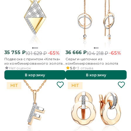
35 755
₽
36 666
₽
-65%
-65%
101 629
₽
104 218
₽
Подвеска с принтом «Клетка»
Серьги-цепочки из
из комбинированного золота
комбинированного золота
с фианитами
Нет оценок
5.0
3
отзыва
В корзину
В корзину