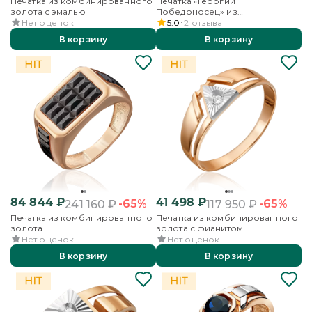
Печатка из комбинированного
Печатка «Георгий
золота с эмалью
Победоносец» из
комбинированного золота с
Нет оценок
5.0
2
отзыва
эмалью
В корзину
В корзину
84 844
₽
41 498
₽
-65%
-65%
241 160
₽
117 950
₽
Печатка из комбинированного
Печатка из комбинированного
золота
золота с фианитом
Нет оценок
Нет оценок
В корзину
В корзину