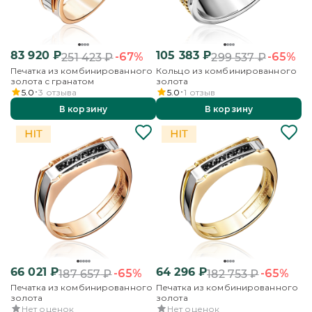
83 920
₽
105 383
₽
-67%
-65%
251 423
₽
299 537
₽
Печатка из комбинированного
Кольцо из комбинированного
золота с гранатом
золота
5.0
3
отзыва
5.0
1
отзыв
В корзину
В корзину
66 021
₽
64 296
₽
-65%
-65%
187 657
₽
182 753
₽
Печатка из комбинированного
Печатка из комбинированного
золота
золота
Нет оценок
Нет оценок