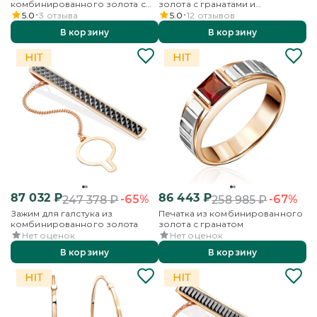
комбинированного золота с
золота с гранатами и
гранатами и аметистами
аметистами
5.0
3
отзыва
5.0
12
отзывов
В корзину
В корзину
87 032
₽
86 443
₽
-65%
-67%
247 378
₽
258 985
₽
Зажим для галстука из
Печатка из комбинированного
комбинированного золота
золота с гранатом
Нет оценок
Нет оценок
В корзину
В корзину