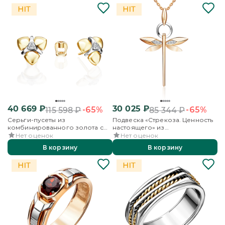
40 669
₽
30 025
₽
-65%
-65%
115 598
₽
85 344
₽
Серьги-пусеты из
Подвеска «Стрекоза. Ценность
комбинированного золота с
настоящего» из
бриллиантами
комбинированного золота с
Нет оценок
Нет оценок
бриллиантами
В корзину
В корзину