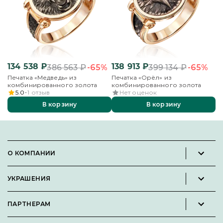
134 538
₽
138 913
₽
9
-65%
-65%
386 563
₽
399 134
₽
Печатка «Медведь» из
Печатка «Орёл» из
П
комбинированного золота
комбинированного золота
зо
5.0
1
отзыв
Нет оценок
В корзину
В корзину
О КОМПАНИИ
Новости и пресс-релизы
УКРАШЕНИЯ
Вакансии
Каталог
Философия
ПАРТНЕРАМ
Кольца
Контакты
Стать партнёром
Серьги
Пользовательское соглашение