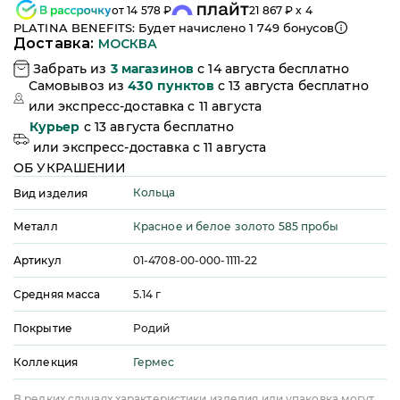
от
14 578
₽
21 867
₽ x 4
PLATINA BENEFITS: Будет начислено
1 749
бонусов
Доставка:
МОСКВА
Забрать из
3
магазинов
c 14 августа бесплатно
Самовывоз из
430
пунктов
c 13 августа бесплатно
или
экспресс-доставка c 11 августа
Курьер
c 13 августа бесплатно
или
экспресс-доставка c 11 августа
ОБ УКРАШЕНИИ
Кольца
Вид изделия
Красное и белое золото 585 пробы
Металл
Артикул
01-4708-00-000-1111-22
Средняя масса
5.14
г
Покрытие
Родий
Гермес
Коллекция
В редких случаях характеристики изделия или упаковка могут