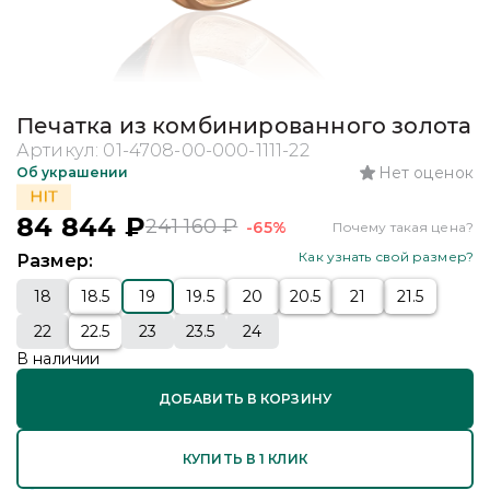
Печатка из комбинированного золота
Артикул:
01-4708-00-000-1111-22
Нет оценок
Об украшении
84 844
₽
241 160
₽
-65%
Почему такая цена?
Как узнать свой размер?
Размер:
18
18.5
19
19.5
20
20.5
21
21.5
22
22.5
23
23.5
24
В наличии
ДОБАВИТЬ В КОРЗИНУ
КУПИТЬ В 1 КЛИК