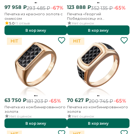
97 958
₽
123 888
₽
-67%
-65%
293 485
₽
352 135
₽
Печатка из красного золота с
Печатка «Георгий
ониксом
Победоносец» из
комбинированного золота с
5.0
1
отзыв
Нет оценок
эмалью
В корзину
В корзину
63 750
₽
70 627
₽
-65%
-65%
181 203
₽
200 745
₽
Печатка из комбинированного
Печатка из комбинированного
золота
золота
Нет оценок
Нет оценок
В корзину
В корзину