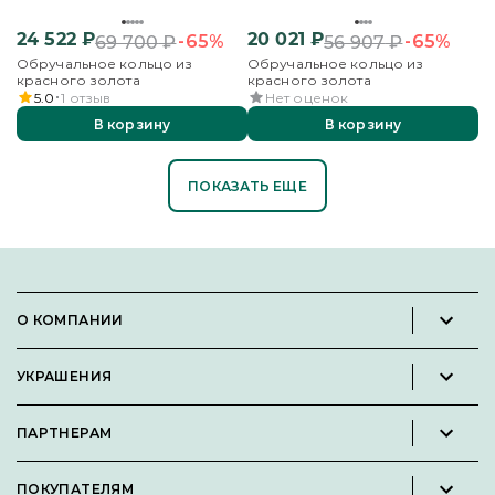
24 522
₽
20 021
₽
-65%
-65%
69 700
₽
56 907
₽
Обручальное кольцо из
Обручальное кольцо из
красного золота
красного золота
5.0
1
отзыв
Нет оценок
В корзину
В корзину
ПОКАЗАТЬ ЕЩЕ
О КОМПАНИИ
Новости и пресс-релизы
УКРАШЕНИЯ
Вакансии
Каталог
Философия
ПАРТНЕРАМ
Кольца
Контакты
Стать партнёром
Серьги
Пользовательское соглашение
ПОКУПАТЕЛЯМ