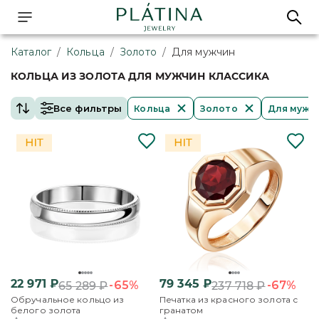
Каталог
/
Кольца
/
Золото
/
Для мужчин
КОЛЬЦА ИЗ ЗОЛОТА ДЛЯ МУЖЧИН КЛАССИКА
Все фильтры
Кольца
Золото
Для мужч
22 971
₽
79 345
₽
-65%
-67%
65 289
₽
237 718
₽
Обручальное кольцо из
Печатка из красного золота с
белого золота
гранатом