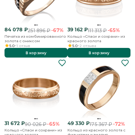
84 078
₽
39 162
₽
-67%
-65%
251 896
₽
111 313
₽
Печатка из комбинированного
Кольцо «Спаси и сохрани» из
золота с ониксом
красного золота
5.0
1
отзыв
5.0
2
отзыва
В корзину
В корзину
31 672
₽
49 330
₽
-65%
-72%
90 026
₽
175 367
₽
Кольцо «Спаси и сохрани» из
Кольцо из красного золота с
красного золота
фианитами и эмалью