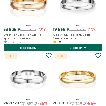
33 835
₽
19 556
₽
-65%
-65%
96 169
₽
55 584
₽
Обручальное кольцо из
Обручальное кольцо из
красного золота
белого золота
Нет оценок
5.0
1
отзыв
В корзину
В корзину
24 832
₽
20 176
₽
-65%
-65%
70 582
₽
57 348
₽