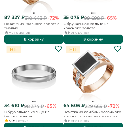
87 327
₽
35 075
₽
-72%
-65%
310 443
₽
99 698
₽
Печатка из красного золота с
Обручальное кольцо из
эмалью
красного золота
Нет оценок
Нет оценок
В корзину
В корзину
34 610
₽
64 606
₽
-65%
-72%
98 374
₽
229 669
₽
Обручальное кольцо из
Печатка из комбинированного
белого золота
золота с фианитами и эмалью
5.0
1
отзыв
Нет оценок