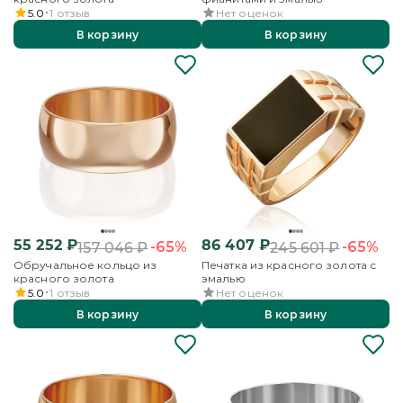
5.0
1
отзыв
Нет оценок
В корзину
В корзину
55 252
₽
86 407
₽
-65%
-65%
157 046
₽
245 601
₽
Обручальное кольцо из
Печатка из красного золота с
красного золота
эмалью
5.0
1
отзыв
Нет оценок
В корзину
В корзину