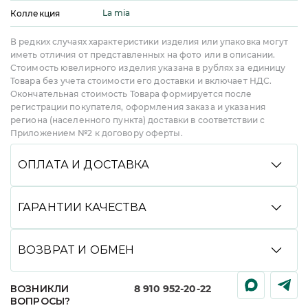
La mia
Коллекция
В редких случаях характеристики изделия или упаковка могут
иметь отличия от представленных на фото или в описании.
Стоимость ювелирного изделия указана в рублях за единицу
Товара без учета стоимости его доставки и включает НДС.
Окончательная стоимость Товара формируется после
регистрации покупателя, оформления заказа и указания
региона (населенного пункта) доставки в соответствии с
Приложением №2 к договору оферты.
ОПЛАТА И ДОСТАВКА
Вы можете произвести оплату удобным способом:
банковской картой онлайн, через СБП, Долями,
ГАРАНТИИ КАЧЕСТВА
в кредит или рассрочку со Сбером, с помощью
сервиса Яндекс Сплит, а также при получении
Мы гарантируем высокое качество всей нашей
(наличными или картой). Мы доставляем заказы
продукции. Подтверждениями подлинности
ВОЗВРАТ И ОБМЕН
службами CDEK и DPD до пункта выдачи или
украшений являются именник завода изготовителя,
курьером до двери, срок доставки зависит
нанесенный на каждое изделие, фирменная бирка
Вы можете вернуть или обменять любое наше
от региона.
со всей обязательной информацией, клеймо
ВОЗНИКЛИ
8 910 952-20-22
украшение, купленное дистанционно, в течение
пробирной инспекции (для изделий, подлежащих
ЭКСПРЕСС-ДОСТАВКА:
Для некоторых регионов
ВОПРОСЫ?
7 дней с момента получения товара. Просто