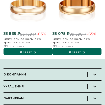
33 835
₽
35 075
₽
4
-65%
-65%
96 169
₽
99 698
₽
Обручальное кольцо из
Обручальное кольцо из
О
красного золота
красного золота
кр
Нет оценок
Нет оценок
В корзину
В корзину
О КОМПАНИИ
Новости и пресс-релизы
УКРАШЕНИЯ
Вакансии
Каталог
Философия
ПАРТНЕРАМ
Кольца
Контакты