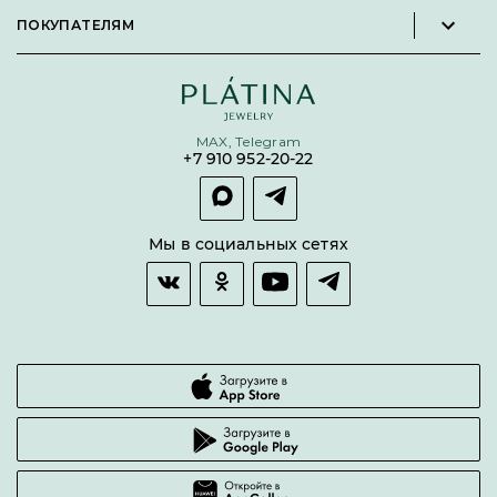
Стать партнёром
Серьги
Пользовательское соглашение
ПОКУПАТЕЛЯМ
Личный кабинет партнера
Подвески
Политика конфиденциальности
Подарочные сертификаты
Броши
Карта сайта
Бонусная программа
Цепи
Условия кредитования и рассрочки
MAX, Telegram
Покупка долями
+7 910 952-20-22
Покупка в сплит
Оплата и доставка
Возврат товара
Мы в социальных сетях
Гарантии качества
Часто задаваемые вопросы