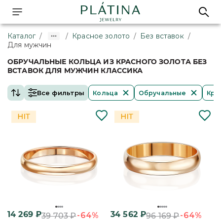
Каталог
/
/
Красное золото
/
Без вставок
/
Для мужчин
ОБРУЧАЛЬНЫЕ КОЛЬЦА ИЗ КРАСНОГО ЗОЛОТА БЕЗ
ВСТАВОК ДЛЯ МУЖЧИН КЛАССИКА
Все фильтры
Кольца
Обручальные
Кра
14 269
₽
34 562
₽
-64%
-64%
39 703
₽
96 169
₽