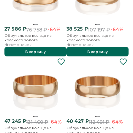
27 586
₽
38 525
₽
-64%
-64%
76 758
₽
107 197
₽
Обручальное кольцо из
Обручальное кольцо из
красного золота
красного золота
Нет оценок
Нет оценок
В корзину
В корзину
47 245
₽
40 427
₽
-64%
-64%
131 460
₽
112 491
₽
Обручальное кольцо из
Обручальное кольцо из
красного золота
красного золота