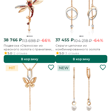
38 766
₽
37 455
₽
-66%
-64%
113 698
₽
104 218
₽
Подвеска «Стрекоза» из
Серьги-цепочки из
красного золота с гранатами,
комбинированного золота
бесцветными топазами и
5.0
2
отзыва
5.0
3
отзыва
эмалью
В корзину
В корзину