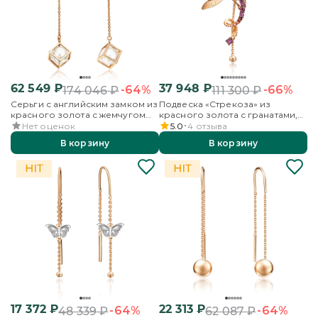
62 549
₽
37 948
₽
-64%
-66%
174 046
₽
111 300
₽
Серьги с английским замком из
Подвеска «Стрекоза» из
красного золота с жемчугом
красного золота с гранатами,
культивированным
бесцветными топазами и
Нет оценок
5.0
4
отзыва
эмалью
В корзину
В корзину
17 372
₽
22 313
₽
-64%
-64%
48 339
₽
62 087
₽