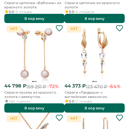
Серьги-цепочки «Бабочки» из
Серьги-цепочки из красного
красного золота
золота
5.0
3
отзыва
5.0
5
отзывов
В корзину
В корзину
44 798
₽
44 373
₽
-72%
-64%
159 251
₽
123 470
₽
Серьги-пусеты из красного
Серьги «Ландыши» с
золота с жемчугом
английским замком из
культивированным и фианитом
комбинированного золота с
Нет оценок
5.0
2
отзыва
эмалью
В корзину
В корзину