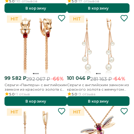
бесцветными топазами и
эмалью
5.0
10
отзывов
5.0
17
отзывов
эмалью
В корзину
В корзину
99 582
₽
101 046
₽
-66%
-64%
292 067
₽
281 163
₽
Серьги «Пантеры» с английским
Серьги с английским замком из
замком из красного золота с
красного золота с жемчугом
гранатом
культивированным
5.0
1
отзыв
5.0
3
отзыва
В корзину
В корзину