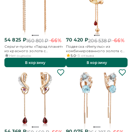
54 825
₽
70 420
₽
-66%
-66%
160 801
₽
206 538
₽
Серьги-пусеты «Парад планет»
Подвеска «Импульс» из
из красного золота с
комбинированного золота с
аметистом и бесцветными
гранатами и аметистом
Нет оценок
5.0
3
отзыва
топазами
В корзину
В корзину
54 368
₽
90 075
₽