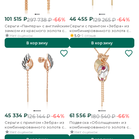
101 515
₽
46 455
₽
-66%
-64%
297 738
₽
129 265
₽
Серьги «Пантеры» с английским
Серьги с принтом «Зебра» из
замком из красного золота с
комбинированного золота с
кварцем дымчатым
фианитом и эмалью
Нет оценок
5.0
1
отзыв
В корзину
В корзину
45 334
₽
61 556
₽
-64%
-66%
126 144
₽
180 540
₽
Серьги с принтом «Зебра» из
Подвеска «Обольщение» из
комбинированного золота с
комбинированного золота с
фианитом и эмалью
гранатами
Нет оценок
Нет оценок