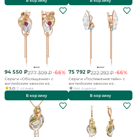
В корзину
В корзину
94 550
₽
75 792
₽
-66%
-66%
277 309
₽
222 292
₽
Серьги «Обольщение» с
Серьги «Постижение тайн» с
английским замком из
английским замком из
комбинированного золота с
комбинированного золота с
5.0
2
отзыва
Нет оценок
гранатом
топазом
В корзину
В корзину