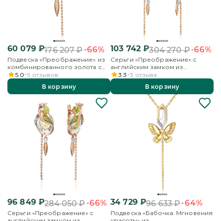
60 079
₽
103 742
₽
-66%
-66%
176 207
₽
304 270
₽
Подвеска «Преображение» из
Серьги «Преображение» с
комбинированного золота с
английским замком из
миксом камней и эмалью
комбинированного золота с
5.0
5
отзывов
3.3
3
отзыва
миксом камней и эмалью
В корзину
В корзину
96 849
₽
34 729
₽
-66%
-64%
284 050
₽
96 633
₽
Серьги «Преображение» с
Подвеска «Бабочка. Мгновения
английским замком из
красоты» из