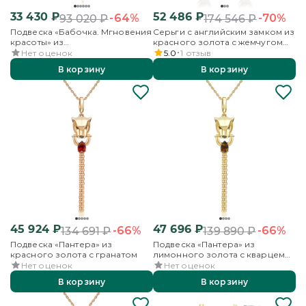
33 430
₽
52 486
₽
-64%
-70%
93 020
₽
174 546
₽
Подвеска «Бабочка. Мгновения
Серьги с английским замком из
красоты» из
красного золота с жемчугом
комбинированного золота с
культивированным и
Нет оценок
5.0
1
отзыв
бриллиантами
фианитами
В корзину
В корзину
45 924
₽
47 696
₽
-66%
-66%
134 691
₽
139 890
₽
Подвеска «Пантера» из
Подвеска «Пантера» из
красного золота с гранатом
лимонного золота с кварцем
дымчатым
Нет оценок
Нет оценок
В корзину
В корзину