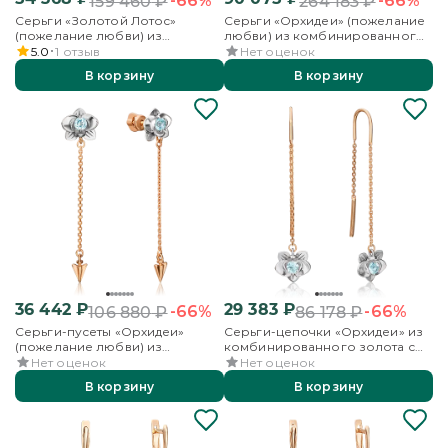
-66%
-66%
159 460
₽
264 183
₽
Серьги «Золотой Лотос»
Серьги «Орхидеи» (пожелание
(пожелание любви) из
любви) из комбинированного
комбинированного золота с
золота с топазами
5.0
1
отзыв
Нет оценок
гранатами и бесцветными
В корзину
В корзину
топазами
36 442
₽
29 383
₽
-66%
-66%
106 880
₽
86 178
₽
Серьги-пусеты «Орхидеи»
Серьги-цепочки «Орхидеи» из
(пожелание любви) из
комбинированного золота с
комбинированного золота с
топазом
Нет оценок
Нет оценок
топазом
В корзину
В корзину