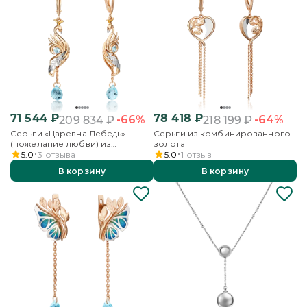
71 544
₽
78 418
₽
-66%
-64%
209 834
₽
218 199
₽
Серьги «Царевна Лебедь»
Серьги из комбинированного
(пожелание любви) из
золота
комбинированного золота с
5.0
3
отзыва
5.0
1
отзыв
топазами
В корзину
В корзину