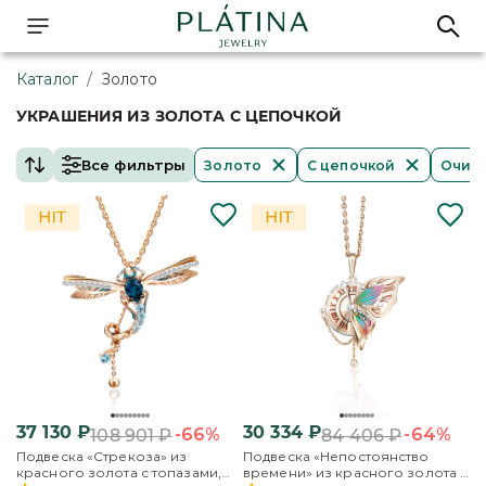
Каталог
/
Золото
УКРАШЕНИЯ ИЗ ЗОЛОТА С ЦЕПОЧКОЙ
Все фильтры
Золото
С цепочкой
Очист
37 130
₽
30 334
₽
-66%
-64%
108 901
₽
84 406
₽
Подвеска «Стрекоза» из
Подвеска «Непостоянство
красного золота с топазами,
времени» из красного золота с