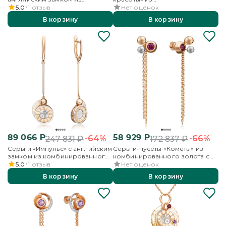
комбинированного золота с
комбинированного золота с
5.0
1
отзыв
Нет оценок
миксом камней и эмалью
бриллиантами
В корзину
В корзину
89 066
₽
58 929
₽
-64%
-66%
247 831
₽
172 837
₽
Серьги «Импульс» с английским
Серьги-пусеты «Кометы» из
замком из комбинированного
комбинированного золота с
золота
гранатом
5.0
1
отзыв
Нет оценок
В корзину
В корзину