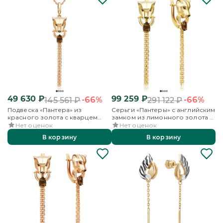
49 630
₽
99 259
₽
-66%
-66%
145 561
₽
291 122
₽
Подвеска «Пантера» из
Серьги «Пантеры» с английским
красного золота с кварцем
замком из лимонного золота с
дымчатым
кварцем дымчатым
Нет оценок
Нет оценок
В корзину
В корзину