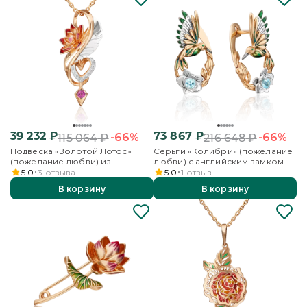
39 232
₽
73 867
₽
-66%
-66%
115 064
₽
216 648
₽
Подвеска «Золотой Лотос»
Серьги «Колибри» (пожелание
(пожелание любви) из
любви) с английским замком из
комбинированного золота с
комбинированного золота с
5.0
3
отзыва
5.0
1
отзыв
гранатом, бесцветными
топазом и эмалью
В корзину
В корзину
топазами и эмалью