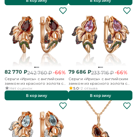
В корзину
В корзину
82 770
₽
79 686
₽
-66%
-66%
242 760
₽
233 716
₽
Серьги «Ирисы» с английским
Серьги «Ирисы» с английским
замком из красного золота с
замком из красного золота с
гранатами, хромдиопсидами и
аметистами, хромдиопсидами и
Нет оценок
5.0
2
отзыва
эмалью
эмалью
В корзину
В корзину