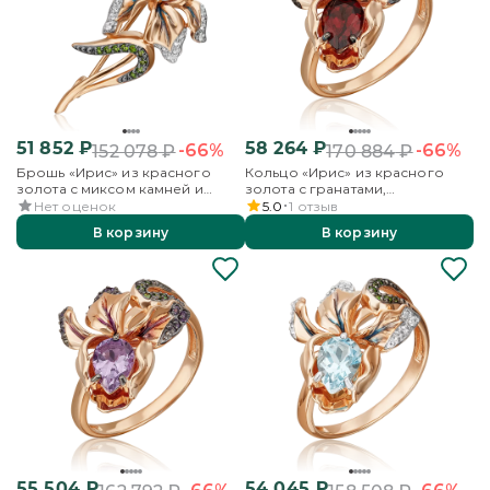
51 852
₽
58 264
₽
-66%
-66%
152 078
₽
170 884
₽
Брошь «Ирис» из красного
Кольцо «Ирис» из красного
золота с миксом камней и
золота с гранатами,
эмалью
хромдиопсидами и эмалью
Нет оценок
5.0
1
отзыв
В корзину
В корзину
55 504
₽
54 045
₽