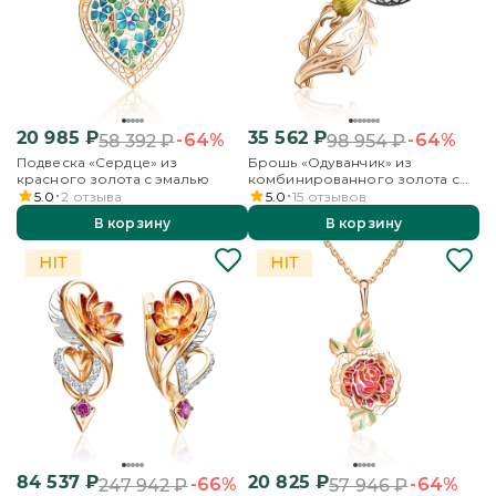
20 985
₽
35 562
₽
-64%
-64%
58 392
₽
98 954
₽
Подвеска «Сердце» из
Брошь «Одуванчик» из
красного золота с эмалью
комбинированного золота с
фианитами и эмалью
5.0
2
отзыва
5.0
15
отзывов
В корзину
В корзину
84 537
₽
20 825
₽
-66%
-64%
247 942
₽
57 946
₽