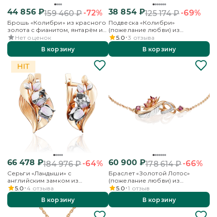
44 856
₽
38 854
₽
-72%
-69%
159 460
₽
125 174
₽
Брошь «Колибри» из красного
Подвеска «Колибри»
золота с фианитом, янтарём и
(пожелание любви) из
эмалью
комбинированного золота с
Нет оценок
5.0
3
отзыва
топазами и эмалью
В корзину
В корзину
66 478
₽
60 900
₽
-64%
-66%
184 976
₽
178 614
₽
Серьги «Ландыши» с
Браслет «Золотой Лотос»
английским замком из
(пожелание любви) из
комбинированного золота с
комбинированного золота с
5.0
4
отзыва
5.0
1
отзыв
эмалью
гранатами, бесцветными
В корзину
В корзину
топазами и эмалью