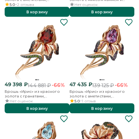
хромдиопсидами и эмалью
эмалью
5.0
2
отзыва
Нет оценок
В корзину
В корзину
49 398
₽
47 435
₽
-66%
-66%
144 881
₽
139 125
₽
Брошь «Ирис» из красного
Брошь «Ирис» из красного
золота с гранатами,
золота с аметистами,
хромдиопсидами и эмалью
хромдиопсидами и эмалью
Нет оценок
5.0
1
отзыв
В корзину
В корзину