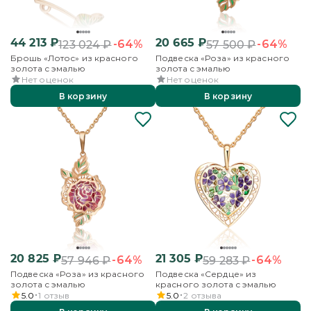
44 213
₽
20 665
₽
-64%
-64%
123 024
₽
57 500
₽
Брошь «Лотос» из красного
Подвеска «Роза» из красного
золота с эмалью
золота с эмалью
Нет оценок
Нет оценок
В корзину
В корзину
20 825
₽
21 305
₽
-64%
-64%
57 946
₽
59 283
₽
Подвеска «Роза» из красного
Подвеска «Сердце» из
золота с эмалью
красного золота с эмалью
5.0
1
отзыв
5.0
2
отзыва