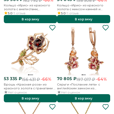
-66%
-66%
162 792
₽
158 508
₽
Кольцо «Ирис» из красного
Кольцо «Ирис» из красного
золота с аметистами,
золота с миксом камней и
хромдиопсидами и эмалью
эмалью
5.0
1
отзыв
5.0
1
отзыв
В корзину
В корзину
53 335
₽
70 805
₽
-66%
-64%
156 431
₽
197 017
₽
Брошь «Красная роза» из
Серьги «Послание лета» с
красного золота с гранатами и
английским замком из
эмалью
красного золота с эмалью
Нет оценок
Нет оценок
В корзину
В корзину