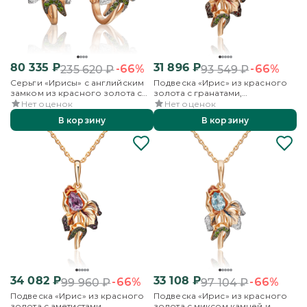
80 335
₽
31 896
₽
-66%
-66%
235 620
₽
93 549
₽
Серьги «Ирисы» с английским
Подвеска «Ирис» из красного
замком из красного золота с
золота с гранатами,
миксом камней и эмалью
хромдиопсидами и эмалью
Нет оценок
Нет оценок
В корзину
В корзину
34 082
₽
33 108
₽
-66%
-66%
99 960
₽
97 104
₽
Подвеска «Ирис» из красного
Подвеска «Ирис» из красного
золота с аметистами,
золота с миксом камней и