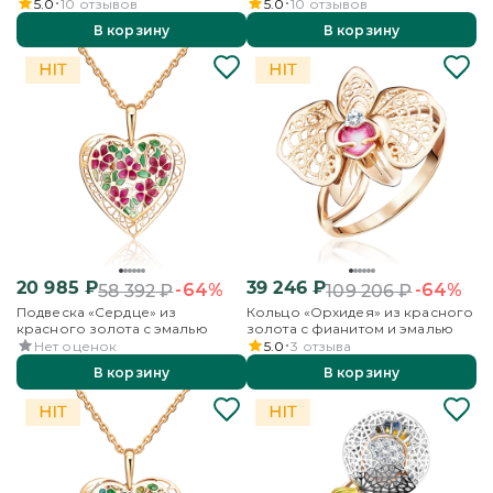
эмалью
5.0
10
отзывов
5.0
10
отзывов
В корзину
В корзину
20 985
₽
39 246
₽
-64%
-64%
58 392
₽
109 206
₽
Подвеска «Сердце» из
Кольцо «Орхидея» из красного
красного золота с эмалью
золота с фианитом и эмалью
Нет оценок
5.0
3
отзыва
В корзину
В корзину