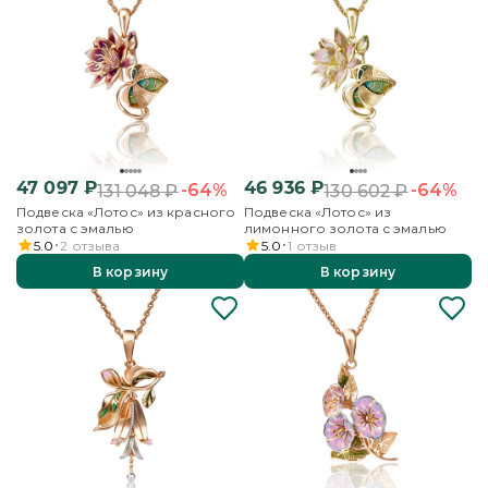
47 097
₽
46 936
₽
-64%
-64%
131 048
₽
130 602
₽
Подвеска «Лотос» из красного
Подвеска «Лотос» из
золота с эмалью
лимонного золота с эмалью
5.0
2
отзыва
5.0
1
отзыв
В корзину
В корзину