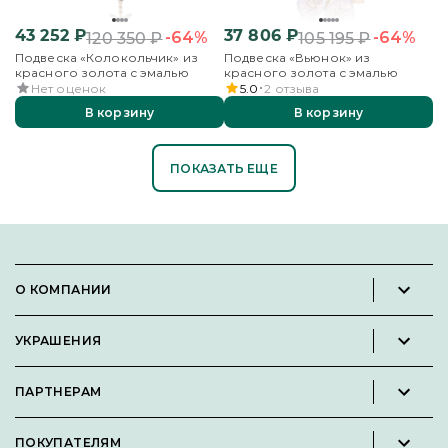
43 252
₽
37 806
₽
-64%
-64%
120 350
₽
105 195
₽
Подвеска «Колокольчик» из
Подвеска «Вьюнок» из
красного золота с эмалью
красного золота с эмалью
Нет оценок
5.0
2
отзыва
В корзину
В корзину
ПОКАЗАТЬ ЕЩЕ
О КОМПАНИИ
Новости и пресс-релизы
УКРАШЕНИЯ
Вакансии
Каталог
Философия
ПАРТНЕРАМ
Кольца
Контакты
Стать партнёром
Серьги
Пользовательское соглашение
ПОКУПАТЕЛЯМ