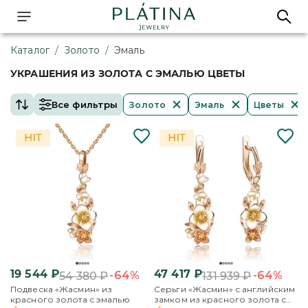
Каталог
/
Золото
/
Эмаль
УКРАШЕНИЯ ИЗ ЗОЛОТА С ЭМАЛЬЮ ЦВЕТЫ
Все фильтры
Золото
Эмаль
Цветы
19 544
₽
47 417
₽
-64%
-64%
54 380
₽
131 939
₽
Подвеска «Жасмин» из
Серьги «Жасмин» с английским
красного золота с эмалью
замком из красного золота с