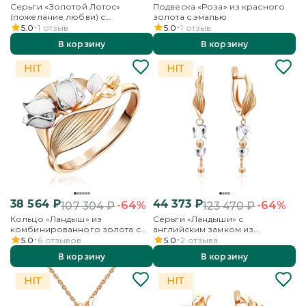
Серьги «Золотой Лотос»
Подвеска «Роза» из красного
(пожелание любви) с
золота с эмалью
английским замком из
5.0
1
отзыв
5.0
1
отзыв
комбинированного золота с
В корзину
В корзину
гранатом, бесцветными
топазами и эмалью
38 564
₽
44 373
₽
-64%
-64%
107 304
₽
123 470
₽
Кольцо «Ландыш» из
Серьги «Ландыши» с
комбинированного золота с
английским замком из
эмалью
комбинированного золота с
5.0
6
отзывов
5.0
2
отзыва
эмалью
В корзину
В корзину