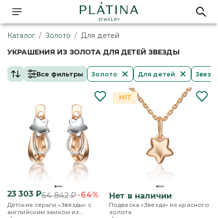
Каталог
/
Золото
/
Для детей
УКРАШЕНИЯ ИЗ ЗОЛОТА ДЛЯ ДЕТЕЙ ЗВЕЗДЫ
Все фильтры
Золото
Для детей
Звезд
23 303
₽
-64%
64 842
₽
Нет в наличии
Детские серьги «Звёзды» с
Подвеска «Звезда» из красного
английским замком из
золота