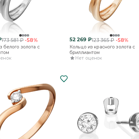
₽
52 269
₽
-58%
-58%
173 581
₽
123 365
₽
з белого золота с
Кольцо из красного золота с
нтом
бриллиантом
ценок
Нет оценок