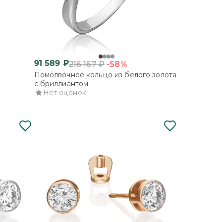
91 589
₽
-58%
216 167
₽
Помолвочное кольцо из белого золота
с бриллиантом
Нет оценок