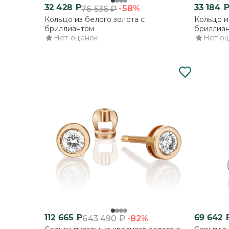
32 428
₽
33 184
-58%
76 536
₽
Кольцо из белого золота с
Кольцо и
бриллиантом
бриллиа
Нет оценок
Нет о
112 665
₽
69 642
-82%
643 490
₽