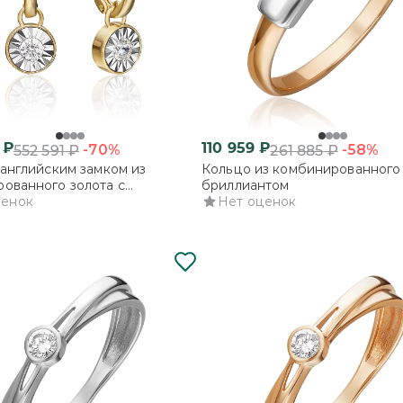
₽
110 959
₽
-70%
-58%
552 591
₽
261 885
₽
 английским замком из
Кольцо из комбинированного 
ованного золота с
бриллиантом
нтом
ценок
Нет оценок