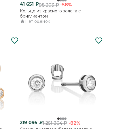
41 651
₽
-58%
98 303
₽
Кольцо из красного золота с
бриллиантом
Нет оценок
219 095
₽
-82%
1 251 364
₽