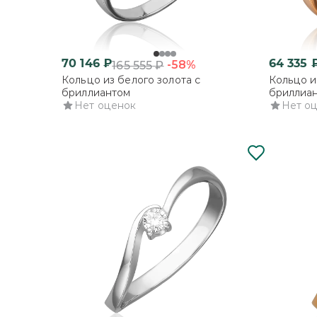
70 146
₽
64 335
-58%
165 555
₽
Кольцо из белого золота с
Кольцо и
бриллиантом
бриллиа
Нет оценок
Нет о