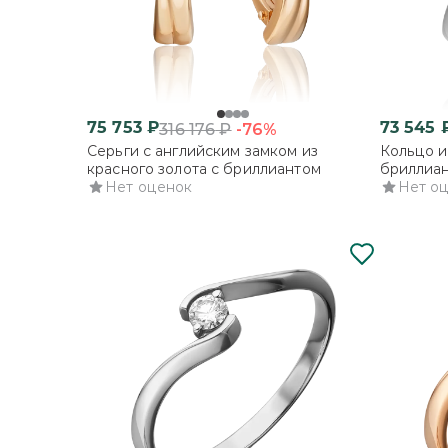
75 753
₽
73 545
-76%
316 176
₽
Серьги с английским замком из
Кольцо и
красного золота с бриллиантом
бриллиа
Нет оценок
Нет о