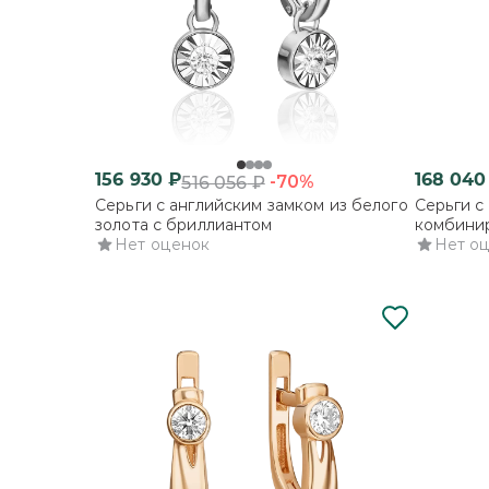
156 930
₽
168 040
-70%
516 056
₽
Серьги с английским замком из белого
Серьги с
золота с бриллиантом
комбинир
Нет оценок
бриллиа
Нет о