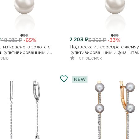
₽
2 203
₽
-65%
-33%
48 585
₽
3 292
₽
 из красного золота с
Подвеска из серебра с жемч
 культивированным и
культивированным и фианита
ми
тзыв
Нет оценок