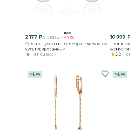
2 177
₽
16 909
-47%
4 080
₽
Серьги-пусеты из серебра с жемчугом
Подвеска
культивированным
жемчугом
Нет оценок
фианита
5.0
1
о