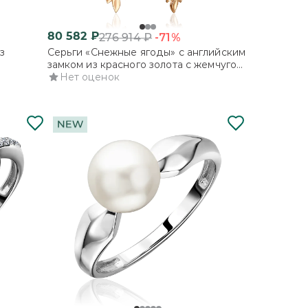
80 582
₽
-71%
276 914
₽
з
Серьги «Снежные ягоды» с английским
замком из красного золота с жемчугом
ми
культивированным и фианитами
Нет оценок