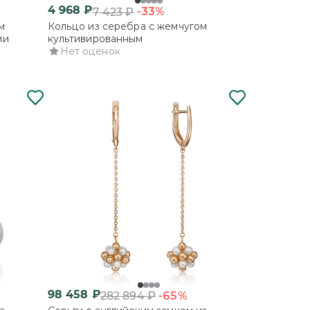
4 968
₽
-33%
7 423
₽
м
Кольцо из серебра с жемчугом
ми
культивированным
Нет оценок
98 458
₽
-65%
282 894
₽