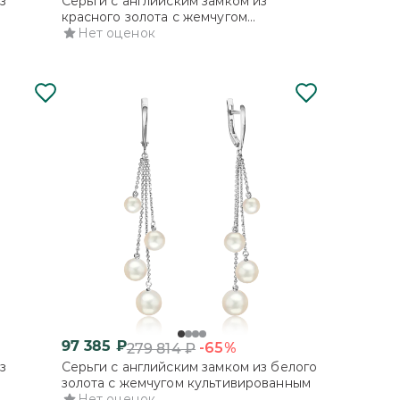
з
Серьги с английским замком из
красного золота с жемчугом
ми
культивированным
Нет оценок
97 385
₽
-65%
279 814
₽
з
Серьги с английским замком из белого
золота с жемчугом культивированным
Нет оценок