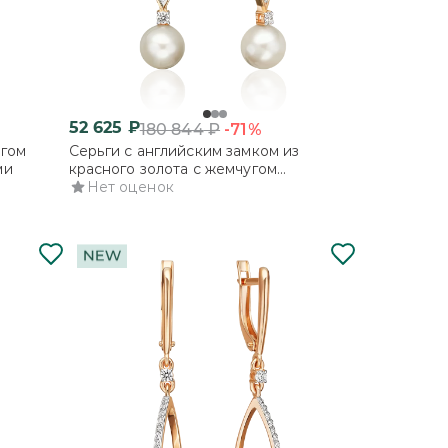
52 625
₽
-71%
180 844
₽
угом
Серьги с английским замком из
ми
красного золота с жемчугом
культивированным и фианитами
Нет оценок