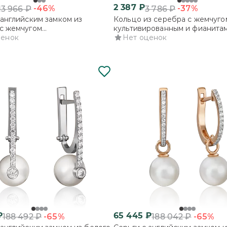
2 387
₽
-46%
-37%
13 966
₽
3 786
₽
 английским замком из
Кольцо из серебра с жемчуго
с жемчугом
культивированным и фианита
ированным
ценок
Нет оценок
₽
65 445
₽
-65%
-65%
188 492
₽
188 042
₽