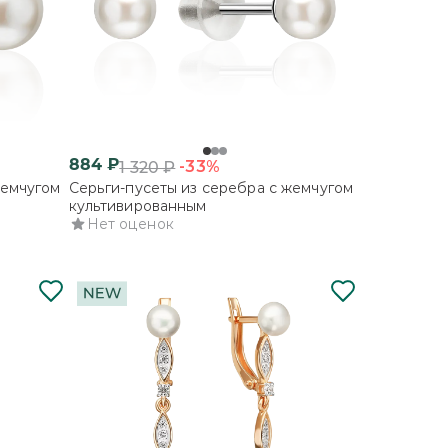
884
₽
-33%
1 320
₽
жемчугом
Серьги-пусеты из серебра с жемчугом
культивированным
Нет оценок