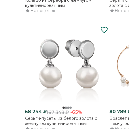
Кольцо из серебра с жемчугом
Серьги с
культивированным
золота с
Нет оценок
и фиани
Нет о
58 244
₽
80 789
-65%
167 348
₽
Серьги-пусеты из белого золота с
Браслет 
жемчугом культивированным
жемчуго
Нет оценок
Нет о