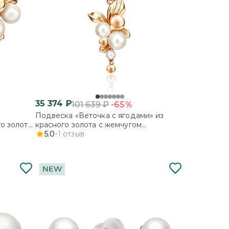
35 374
₽
-65%
101 639
₽
Подвеска «Веточка с ягодами» из
о золота
красного золота с жемчугом
м
культивированным
5.0
1
отзыв