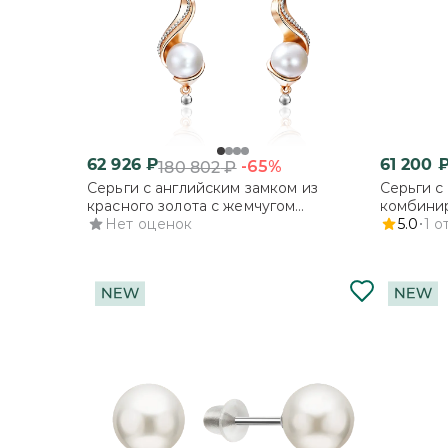
62 926
₽
61 200
-65%
180 802
₽
Серьги с английским замком из
Серьги с
красного золота с жемчугом
комбинир
культивированным
Нет оценок
культив
5.0
1
о