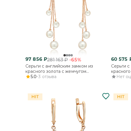
97 856
₽
60 575
-65%
281 163
₽
Серьги с английским замком из
Серьги с
красного золота с жемчугом
красного
культивированным
5.0
3
отзыва
культив
Нет о