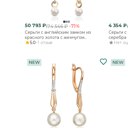
50 793
₽
4 354
₽
-71%
174 546
₽
Серьги с английским замком из
Серьги с
красного золота с жемчугом
серебра 
культивированным и фианитами
5.0
1
отзыв
культиви
Нет о