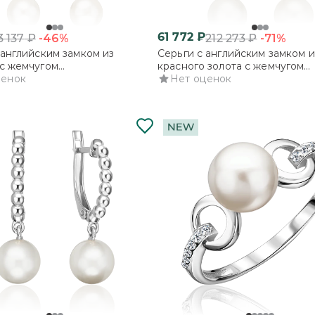
61 772
₽
-46%
-71%
3 137
₽
212 273
₽
 английским замком из
Серьги с английским замком и
с жемчугом
красного золота с жемчугом
рованным и фианитами
ценок
культивированным и фианита
Нет оценок