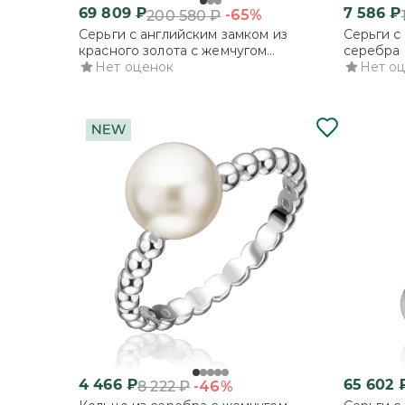
69 809
₽
7 586
₽
-65%
200 580
₽
Серьги с английским замком из
Серьги с
красного золота с жемчугом
серебра 
культивированным
Нет оценок
культив
Нет о
4 466
₽
65 602
-46%
8 222
₽