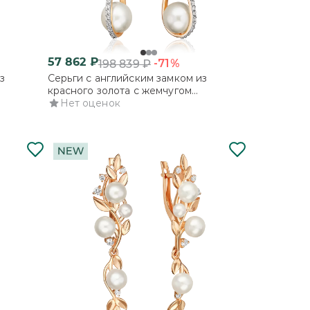
57 862
₽
-71%
198 839
₽
з
Серьги с английским замком из
красного золота с жемчугом
ми
культивированным и фианитами
Нет оценок