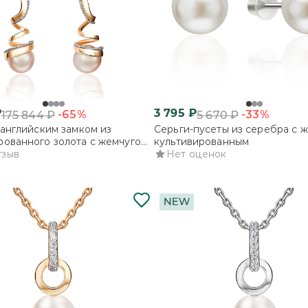
₽
3 795
₽
-65%
-33%
175 844
₽
5 670
₽
 английским замком из
Серьги-пусеты из серебра с 
ованного золота с жемчугом
культивированным
ированным
тзыв
Нет оценок