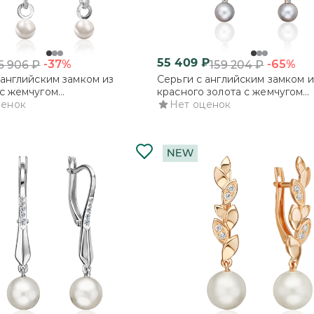
55 409
₽
-37%
-65%
6 906
₽
159 204
₽
 английским замком из
Серьги с английским замком и
с жемчугом
красного золота с жемчугом
рованным и фианитами
ценок
культивированным и фианита
Нет оценок