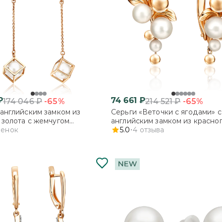
₽
74 661
₽
-65%
-65%
174 046
₽
214 521
₽
 английским замком из
Серьги «Веточки с ягодами» с
 золота с жемчугом
английским замком из красног
ированным
ценок
с жемчугом культивированны
5.0
4
отзыва