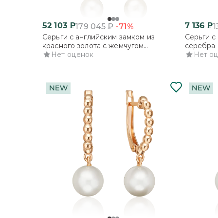
52 103
₽
7 136
₽
-71%
179 045
₽
1
Серьги с английским замком из
Серьги с
красного золота с жемчугом
серебра 
культивированным и фианитами
Нет оценок
культиви
Нет о