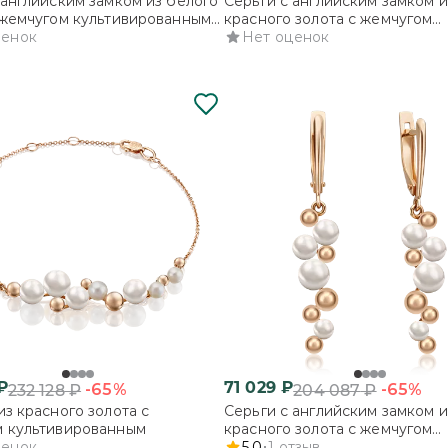
 английским замком из белого
Серьги с английским замком и
 жемчугом культивированным
красного золота с жемчугом
тами
ценок
культивированным и фианита
Нет оценок
₽
71 029
₽
-65%
-65%
232 128
₽
204 087
₽
из красного золота с
Серьги с английским замком и
м культивированным
красного золота с жемчугом
ценок
культивированным
5.0
1
отзыв