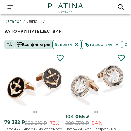
Каталог
/
Запонки
ЗАПОНКИ ПУТЕШЕСТВИЯ
Все фильтры
Запонки
Путешествия
Оч
104 066
₽
79 332
₽
-72%
-64%
282 019
₽
289 570
₽
Запонки «Якоря» из красного
Запонки «Розы ветров» из