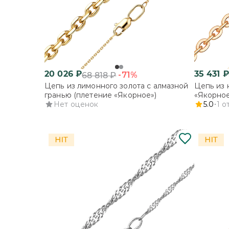
20 026
₽
35 431
₽
-71%
68 818
₽
Цепь из лимонного золота с алмазной
Цепь из 
гранью (плетение «Якорное»)
«Якорное
Нет оценок
5.0
1
о