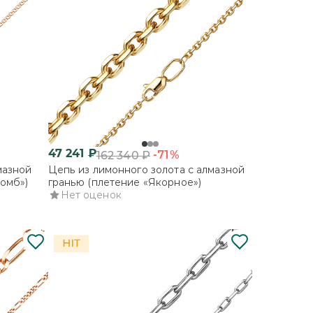
47 241
₽
-71%
162 340
₽
мазной
Цепь из лимонного золота с алмазной
омб»)
гранью (плетение «Якорное»)
Нет оценок