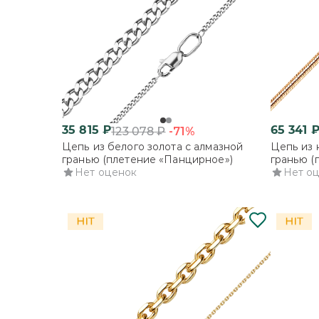
35 815
₽
65 341
-71%
123 078
₽
Цепь из белого золота с алмазной
Цепь из 
гранью (плетение «Панцирное»)
гранью (
Нет оценок
Нет о