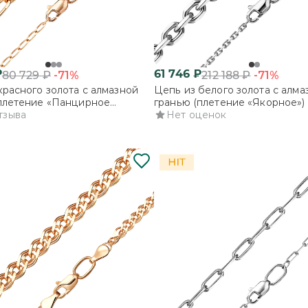
₽
61 746
₽
-71%
-71%
80 729
₽
212 188
₽
красного золота с алмазной
Цепь из белого золота с алма
плетение «Панцирное
гранью (плетение «Якорное»)
)
тзыва
Нет оценок