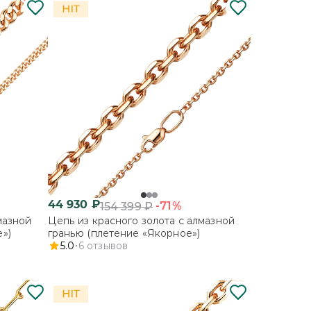
44 930
₽
-71%
154 399
₽
мазной
Цепь из красного золота с алмазной
»)
гранью (плетение «Якорное»)
5.0
6
отзывов