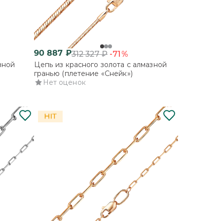
90 887
₽
-71%
312 327
₽
зной
Цепь из красного золота с алмазной
гранью (плетение «Снейк»)
Нет оценок