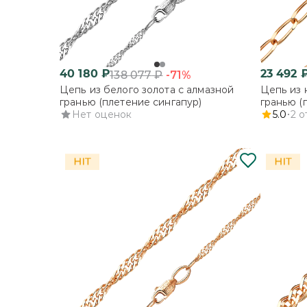
40 180
₽
23 492
-71%
138 077
₽
Цепь из белого золота с алмазной
Цепь из 
гранью (плетение сингапур)
гранью (
Нет оценок
Бильбао»
5.0
2
о