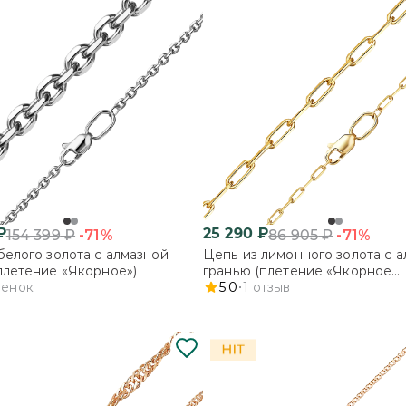
₽
25 290
₽
-71%
-71%
154 399
₽
86 905
₽
белого золота с алмазной
Цепь из лимонного золота с 
плетение «Якорное»)
гранью (плетение «Якорное
ценок
удлинённое»)
5.0
1
отзыв