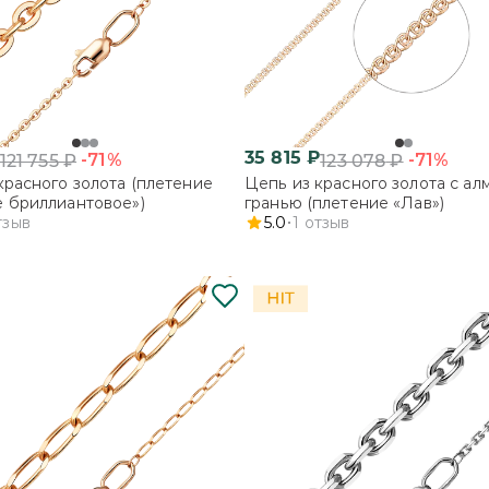
35 815
₽
-71%
-71%
121 755
₽
123 078
₽
красного золота (плетение
Цепь из красного золота с ал
 бриллиантовое»)
гранью (плетение «Лав»)
тзыв
5.0
1
отзыв