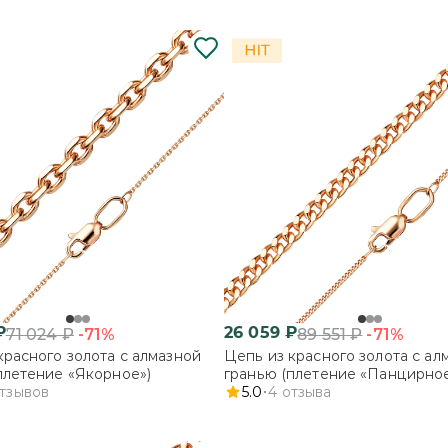
₽
26 059
₽
-71%
-71%
71 024
₽
89 551
₽
красного золота с алмазной
Цепь из красного золота с ал
плетение «Якорное»)
гранью (плетение «Панцирное
тзывов
5.0
4
отзыва