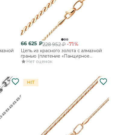
66 625
₽
-71%
228 952
₽
мазной
Цепь из красного золота с алмазной
гранью (плетение «Панцирное
плоское»)
Нет оценок