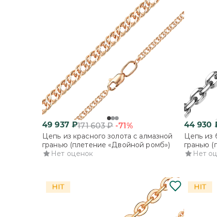
49 937
₽
44 930
-71%
171 603
₽
Цепь из красного золота с алмазной
Цепь из 
гранью (плетение «Двойной ромб»)
гранью (
Нет оценок
Нет о