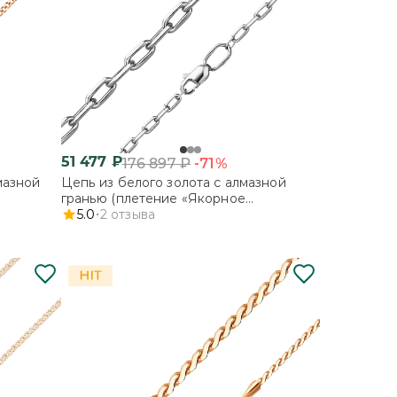
51 477
₽
-71%
176 897
₽
мазной
Цепь из белого золота с алмазной
гранью (плетение «Якорное
удлинённое»)
5.0
2
отзыва