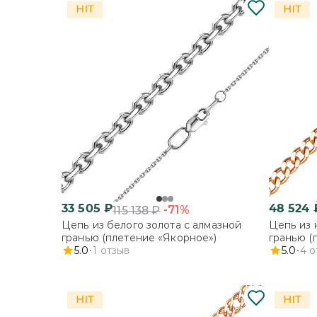
33 505
₽
48 524
-71%
115 138
₽
Цепь из белого золота с алмазной
Цепь из 
гранью (плетение «Якорное»)
гранью (
5.0
1
отзыв
5.0
4
о