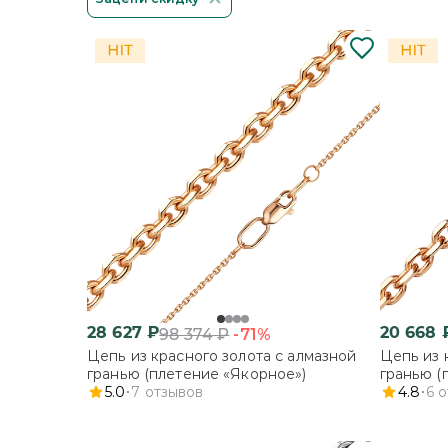
28 627
₽
20 668
-71%
98 374
₽
Цепь из красного золота с алмазной
Цепь из 
гранью (плетение «Якорное»)
гранью (
5.0
7
отзывов
4.8
6
о