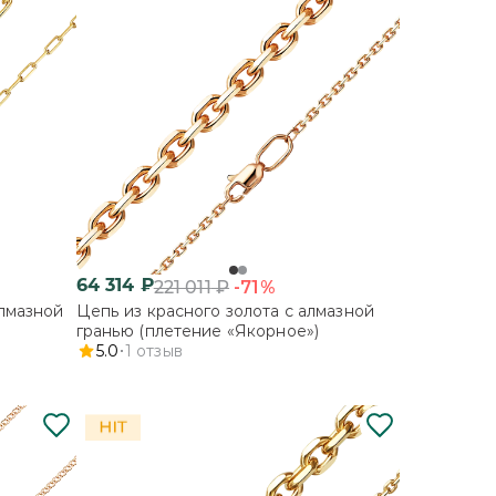
64 314
₽
-71%
221 011
₽
алмазной
Цепь из красного золота с алмазной
гранью (плетение «Якорное»)
5.0
1
отзыв