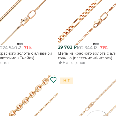
₽
29 782
₽
-71%
-71%
224 540
₽
102 344
₽
красного золота с алмазной
Цепь из красного золота с ал
плетение «Снейк»)
гранью (плетение «Фигаро»)
ценок
Нет оценок