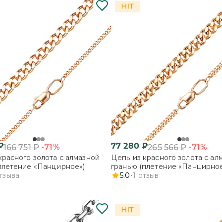
₽
77 280
₽
-71%
-71%
166 751
₽
265 566
₽
красного золота с алмазной
Цепь из красного золота с ал
плетение «Панцирное»)
гранью (плетение «Панцирное
тзыва
5.0
1
отзыв