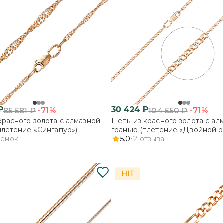
₽
30 424
₽
-71%
-71%
85 581
₽
104 550
₽
красного золота с алмазной
Цепь из красного золота с ал
плетение «Сингапур»)
гранью (плетение «Двойной р
ценок
5.0
2
отзыва