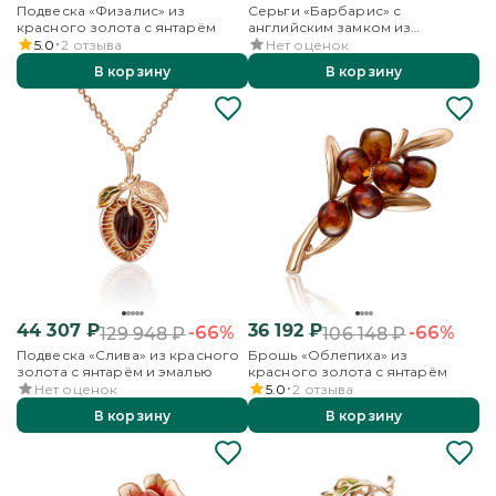
Подвеска «Физалис» из
Серьги «Барбарис» с
красного золота с янтарём
английским замком из
красного золота с янтарём и
5.0
2
отзыва
Нет оценок
эмалью
В корзину
В корзину
44 307
₽
36 192
₽
-66%
-66%
129 948
₽
106 148
₽
Подвеска «Слива» из красного
Брошь «Облепиха» из
золота с янтарём и эмалью
красного золота с янтарём
Нет оценок
5.0
2
отзыва
В корзину
В корзину