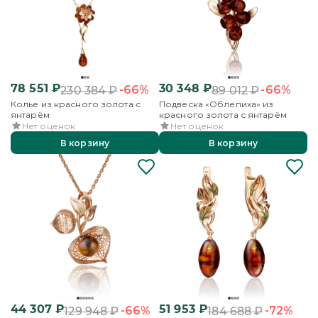
78 551
₽
30 348
₽
-66%
-66%
230 384
₽
89 012
₽
Колье из красного золота с
Подвеска «Облепиха» из
янтарём
красного золота с янтарём
Нет оценок
Нет оценок
В корзину
В корзину
44 307
₽
51 953
₽
-66%
-72%
129 948
₽
184 688
₽