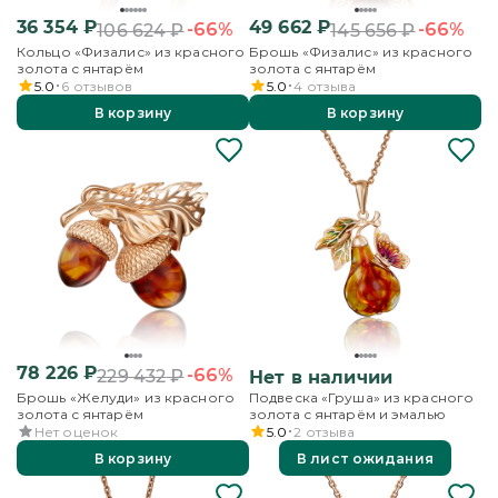
36 354
₽
49 662
₽
-66%
-66%
106 624
₽
145 656
₽
Кольцо «Физалис» из красного
Брошь «Физалис» из красного
золота с янтарём
золота с янтарём
5.0
6
отзывов
5.0
4
отзыва
В корзину
В корзину
78 226
₽
-66%
229 432
₽
Нет в наличии
Брошь «Желуди» из красного
Подвеска «Груша» из красного
золота с янтарём
золота с янтарём и эмалью
Нет оценок
5.0
2
отзыва
В корзину
В лист ожидания