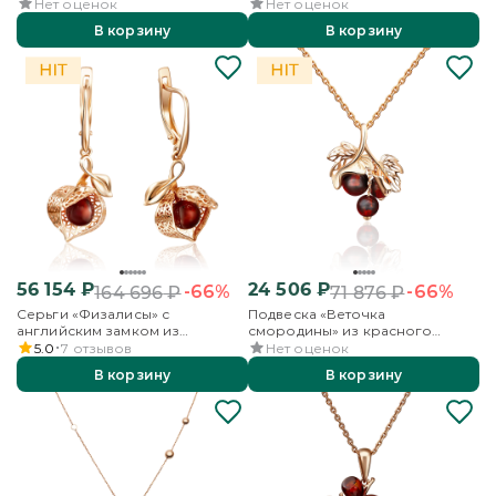
Нет оценок
Нет оценок
В корзину
В корзину
56 154
₽
24 506
₽
-66%
-66%
164 696
₽
71 876
₽
Серьги «Физалисы» с
Подвеска «Веточка
английским замком из
смородины» из красного
красного золота с янтарём
золота с янтарём
5.0
7
отзывов
Нет оценок
В корзину
В корзину