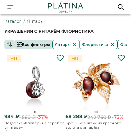
Каталог
/
Янтарь
УКРАШЕНИЯ С ЯНТАРЁМ ФЛОРИСТИКА
Все фильтры
Янтарь
Флористика
Очис
984
₽
68 288
₽
-37%
-72%
1 560
₽
242 760
₽
Подвеска «Клевер» из серебра
Брошь «Каштан» из красного
с янтарём
золота с янтарём