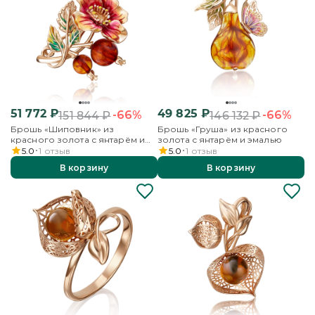
51 772
₽
49 825
₽
-66%
-66%
151 844
₽
146 132
₽
Брошь «Шиповник» из
Брошь «Груша» из красного
красного золота с янтарём и
золота с янтарём и эмалью
эмалью
5.0
1
отзыв
5.0
1
отзыв
В корзину
В корзину