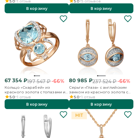
бесцветными топазами
комбинированного золота с
5.0
1
отзыв
5.0
5
отзывов
топазами
В корзину
В корзину
67 354
₽
80 985
₽
-66%
-66%
197 547
₽
237 524
₽
Кольцо «Скарабей» из
Серьги «Глаза» с английским
красного золота с топазами и
замком из красного золота с
бесцветными топазами
топазом и бесцветными
5.0
1
отзыв
5.0
1
отзыв
топазами
В корзину
В корзину