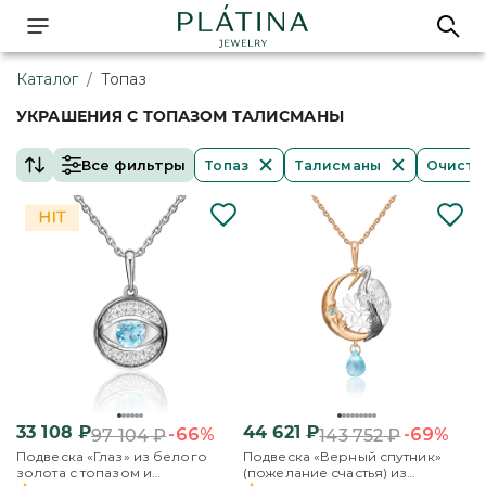
Каталог
/
Топаз
УКРАШЕНИЯ С ТОПАЗОМ ТАЛИСМАНЫ
Все фильтры
Топаз
Талисманы
Очисти
33 108
₽
44 621
₽
-66%
-69%
97 104
₽
143 752
₽
Подвеска «Глаз» из белого
Подвеска «Верный спутник»
золота с топазом и
(пожелание счастья) из