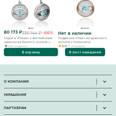
80 173
₽
-66%
235 144
₽
Нет в наличии
Серьги «Глаза» с английским
Подвеска «Глаз» из красного
замком из белого золота с
золота с топазом и
топазом и бесцветными
бесцветными топазами
Нет оценок
5.0
7
отзывов
топазами
В корзину
В лист ожидания
О КОМПАНИИ
Новости и пресс-релизы
УКРАШЕНИЯ
Вакансии
Каталог
Философия
ПАРТНЕРАМ
Кольца
Контакты