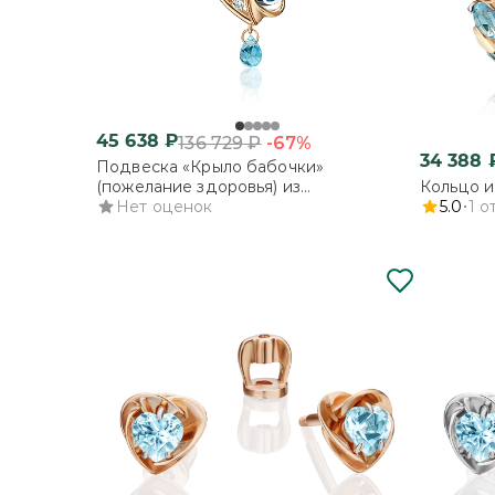
45 638
₽
-67%
136 729
₽
34 388
Подвеска «Крыло бабочки»
(пожелание здоровья) из
Кольцо и
комбинированного золота с топазами
Нет оценок
5.0
1
о
и эмалью