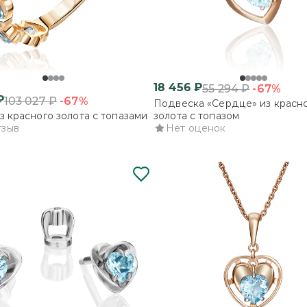
18 456
₽
-67%
55 294
₽
₽
-67%
103 027
₽
Подвеска «Сердце» из красн
з красного золота с топазами
золота с топазом
тзыв
Нет оценок