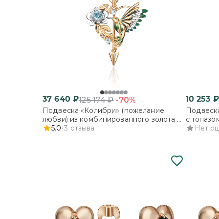
37 640
₽
10 253
₽
-70%
125 174
₽
Подвеска «Колибри» (пожелание
Подвеска
любви) из комбинированного золота с
с топазо
топазами и эмалью
5.0
3
отзыва
Нет о