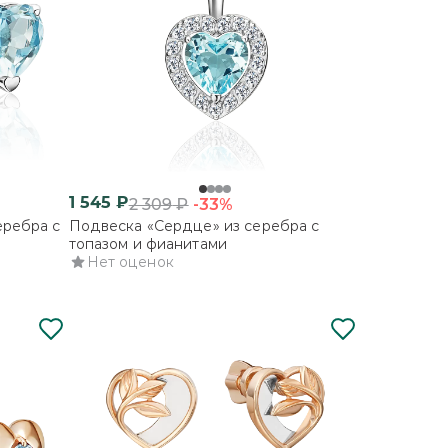
1 545
₽
-33%
2 309
₽
еребра с
Подвеска «Сердце» из серебра с
топазом и фианитами
Нет оценок