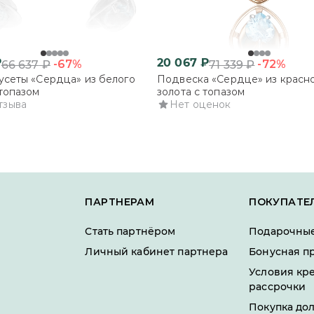
₽
20 067
₽
-67%
-72%
66 637
₽
71 339
₽
усеты «Сердца» из белого
Подвеска «Сердце» из красн
 топазом
золота с топазом
тзыва
Нет оценок
ПАРТНЕРАМ
ПОКУПАТЕ
Стать партнёром
Подарочные
Личный кабинет партнера
Бонусная п
Условия кр
рассрочки
Покупка до