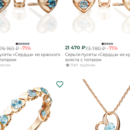
21 470
₽
-71%
-71%
76 160
₽
73 780
₽
усеты «Сердца» из красного
Серьги-пусеты «Сердца» из к
 топазом
золота с топазом
ценок
Нет оценок