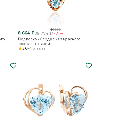
8 664
₽
-71%
29 774
₽
ого
Подвеска «Сердце» из красного
золота с топазом
5.0
4
отзыва