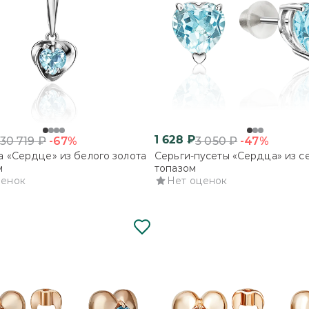
1 628
₽
-67%
-47%
30 719
₽
3 050
₽
 «Сердце» из белого золота
Серьги-пусеты «Сердца» из с
м
топазом
ценок
Нет оценок