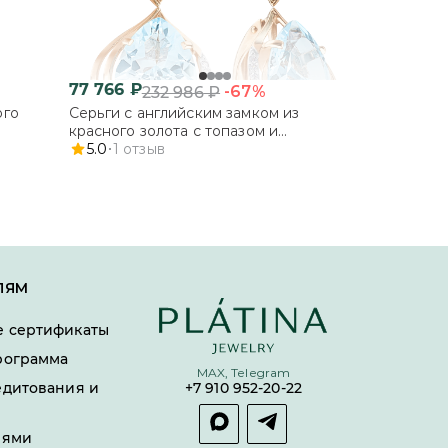
77 766
₽
-67%
232 986
₽
ого
Серьги с английским замком из
красного золота с топазом и
фианитами
5.0
1
отзыв
ЛЯМ
 сертификаты
рограмма
MAX, Telegram
едитования и
+7 910 952-20-22
лями