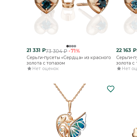
21 331
₽
22 163
₽
-71%
73 304
₽
Серьги-пусеты «Сердца» из красного
Серьги-п
золота с топазом
золота с
Нет оценок
Нет о