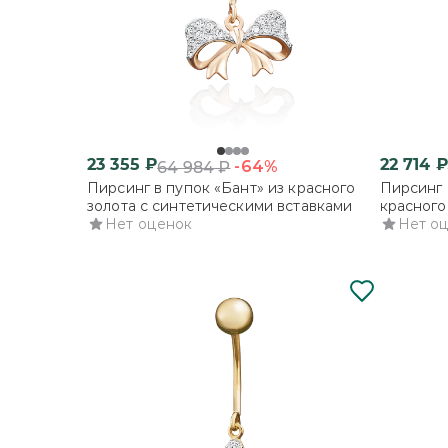
23 355
₽
22 714
₽
-64%
64 984
₽
Пирсинг в пупок «Бант» из красного
Пирсинг 
золота с синтетическими вставками
красного
Нет оценок
вставкам
Нет о