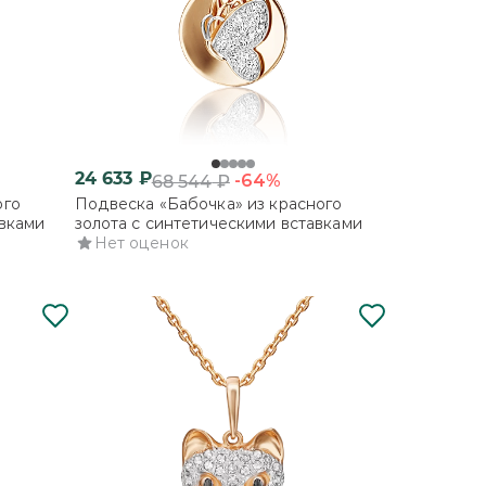
24 633
₽
-64%
68 544
₽
ого
Подвеска «Бабочка» из красного
авками
золота с синтетическими вставками
Нет оценок