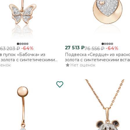
27 513
₽
-64%
-64%
63 203
₽
76 556
₽
в пупок «Бабочка» из
Подвеска «Сердце» из красн
 золота с синтетическими
золота с синтетическими вст
и
ценок
Нет оценок