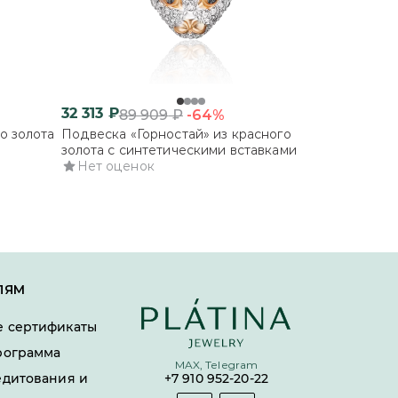
32 313
₽
-64%
89 909
₽
о золота
Подвеска «Горностай» из красного
золота с синтетическими вставками
Нет оценок
ЛЯМ
 сертификаты
рограмма
MAX, Telegram
едитования и
+7 910 952-20-22