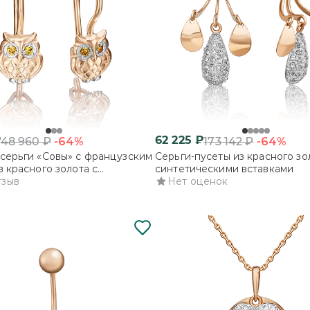
₽
62 225
₽
-64%
-64%
48 960
₽
173 142
₽
серьги «Совы» с французским
Серьги-пусеты из красного зо
з красного золота с
синтетическими вставками
ми
тзыв
Нет оценок