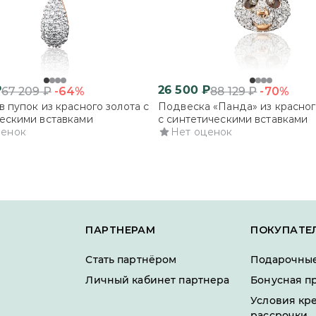
₽
26 500
₽
-64%
-70%
67 209
₽
88 129
₽
в пупок из красного золота с
Подвеска «Панда» из красног
ескими вставками
с синтетическими вставками
ценок
Нет оценок
ПАРТНЕРАМ
ПОКУПАТЕ
Стать партнёром
Подарочные
Личный кабинет партнера
Бонусная п
Условия кр
рассрочки