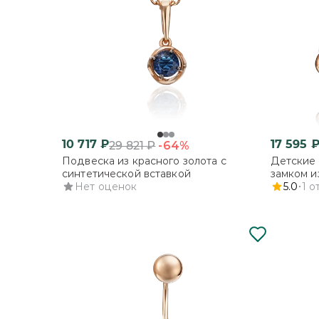
10 717
₽
17 595
-64%
29 821
₽
Подвеска из красного золота с
Детские 
синтетической вставкой
замком и
Нет оценок
фианита
5.0
1
о