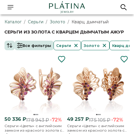
Каталог
/
Серьги
/
Золото
/
Кварц дымчатый
СЕРЬГИ ИЗ ЗОЛОТА С КВАРЦЕМ ДЫМЧАТЫМ АЖУР
Все фильтры
Серьги
Золото
Кварц ды
50 336
₽
49 257
₽
-72%
-72%
178 943
₽
175 105
₽
Серьги «Цветы» с английским
Серьги «Цветы» с английским
замком из красного золота с
замком из красного золота с