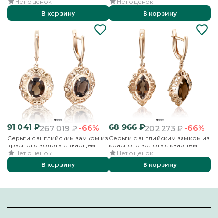
гранатами, кварцем дымчатым и
гранатами и кварцем дымчатым
Нет оценок
Нет оценок
эмалью
В корзину
В корзину
91 041
₽
68 966
₽
-66%
-66%
267 019
₽
202 273
₽
Серьги с английским замком из
Серьги с английским замком из
красного золота с кварцем
красного золота с кварцем
дымчатым
дымчатым
Нет оценок
Нет оценок
В корзину
В корзину