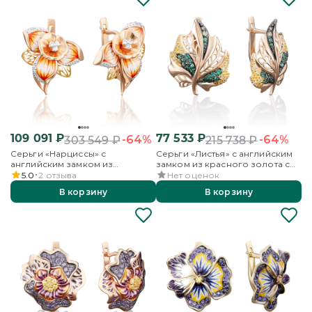
109 091
₽
77 533
₽
-64%
-64%
303 549
₽
215 738
₽
Серьги «Нарциссы» с
Серьги «Листья» с английским
английским замком из
замком из красного золота с
комбинированного золота с
фианитами
5.0
2
отзыва
Нет оценок
фианитами и эмалью
В корзину
В корзину