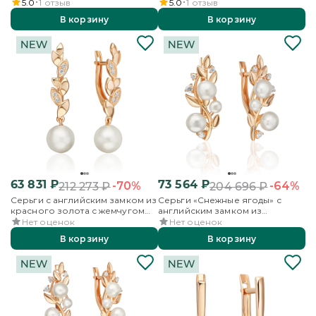
фианитами
фианитами и эмалью
5.0
1
отзыв
5.0
1
отзыв
В корзину
В корзину
63 831
₽
73 564
₽
-70%
-64%
212 273
₽
204 696
₽
Серьги с английским замком из
Серьги «Снежные ягоды» с
красного золота с жемчугом
английским замком из
культивированным и
красного золота с жемчугом
Нет оценок
Нет оценок
фианитами
культивированным и
В корзину
В корзину
фианитами