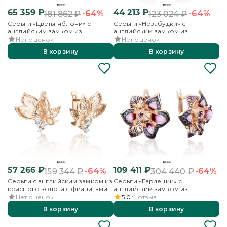
65 359
₽
44 213
₽
-64%
-64%
181 862
₽
123 024
₽
Серьги «Цветы яблони» с
Серьги «Незабудки» с
английским замком из
английским замком из
красного золота с фианитами
красного золота с фианитами и
Нет оценок
Нет оценок
эмалью
В корзину
В корзину
57 266
₽
109 411
₽
-64%
-64%
159 344
₽
304 440
₽
Серьги с английским замком из
Серьги «Гардении» с
красного золота с фианитами
английским замком из
красного золота с фианитами и
Нет оценок
5.0
1
отзыв
эмалью
В корзину
В корзину