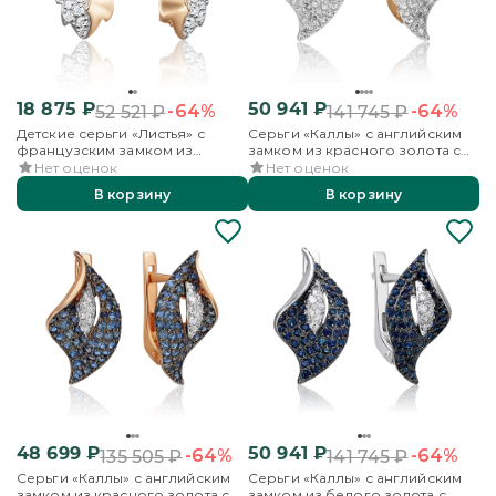
18 875
₽
50 941
₽
-64%
-64%
52 521
₽
141 745
₽
Детские серьги «Листья» с
Серьги «Каллы» с английским
французским замком из
замком из красного золота с
красного золота с фианитами
фианитами
Нет оценок
Нет оценок
В корзину
В корзину
48 699
₽
50 941
₽
-64%
-64%
135 505
₽
141 745
₽
Серьги «Каллы» с английским
Серьги «Каллы» с английским
замком из красного золота с
замком из белого золота с