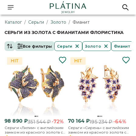
Каталог
/
Серьги
/
Золото
/
Фианит
СЕРЬГИ ИЗ ЗОЛОТА С ФИАНИТАМИ ФЛОРИСТИКА
Все фильтры
Серьги
Золото
Фианит
98 890
₽
70 164
₽
-72%
-64%
351 544
₽
195 234
₽
Серьги «Лилии» с английским
Серьги «Сирень» с английским
замком из красного золота с
замком из красного золота с