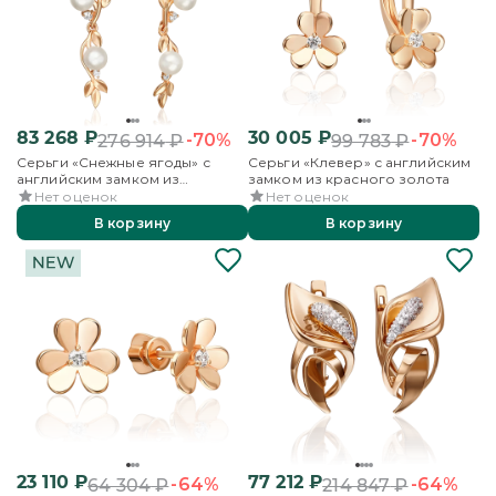
83 268
₽
30 005
₽
-70%
-70%
276 914
₽
99 783
₽
Серьги «Снежные ягоды» с
Серьги «Клевер» с английским
английским замком из
замком из красного золота
красного золота с жемчугом
Нет оценок
Нет оценок
культивированным и
В корзину
В корзину
фианитами
23 110
₽
77 212
₽
-64%
-64%
64 304
₽
214 847
₽