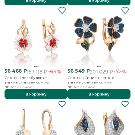
В корзину
В корзину
56 466
₽
56 549
₽
-64%
-72%
157 118
₽
201 029
₽
Серьги «Незабудки» с
Серьги «Синие цветы» с
английским замком из
английским замком из
красного золота с фианитами и
красного золота с фианитами
Нет оценок
Нет оценок
эмалью
В корзину
В корзину