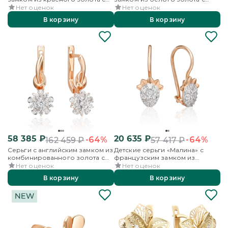
фианитами
фианитами
Нет оценок
Нет оценок
В корзину
В корзину
58 385
₽
20 635
₽
-64%
-64%
162 459
₽
57 417
₽
Серьги с английским замком из
Детские серьги «Малина» с
комбинированного золота с
французским замком из
фианитами
красного золота с фианитами
Нет оценок
Нет оценок
В корзину
В корзину