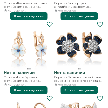
Серьги «Кленовые листья» с
Серьги «Виноград» с
английским замком из
английским замком из
красного золота с фианитами
красного золота с фианитами
Нет оценок
Нет оценок
В лист ожидания
В лист ожидания
Нет в наличии
Нет в наличии
Серьги «Незабудки» с
Серьги «Пионы» с английским
английским замком из
замком из красного золота с
красного золота с фианитами и
фианитами
Нет оценок
Нет оценок
эмалью
В лист ожидания
В лист ожидания