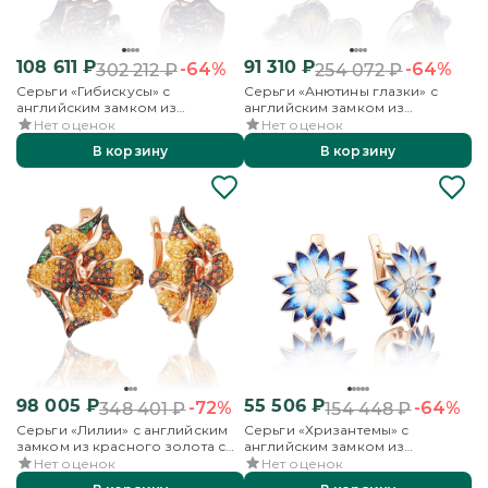
108 611
₽
91 310
₽
-64%
-64%
302 212
₽
254 072
₽
Серьги «Гибискусы» с
Серьги «Анютины глазки» с
английским замком из
английским замком из
красного золота с фианитами и
лимонного золота с
Нет оценок
Нет оценок
эмалью
фианитами и эмалью
В корзину
В корзину
98 005
₽
55 506
₽
-72%
-64%
348 401
₽
154 448
₽
Серьги «Лилии» с английским
Серьги «Хризантемы» с
замком из красного золота с
английским замком из
фианитами
красного золота с фианитами и
Нет оценок
Нет оценок
эмалью