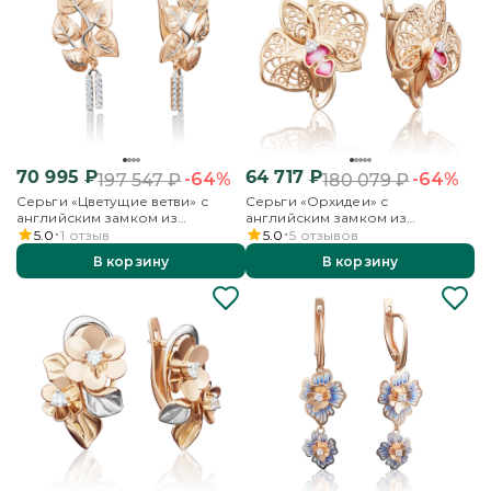
70 995
₽
64 717
₽
-64%
-64%
197 547
₽
180 079
₽
Серьги «Цветущие ветви» с
Серьги «Орхидеи» с
английским замком из
английским замком из
красного золота с фианитами
красного золота с фианитом и
5.0
1
отзыв
5.0
5
отзывов
эмалью
В корзину
В корзину