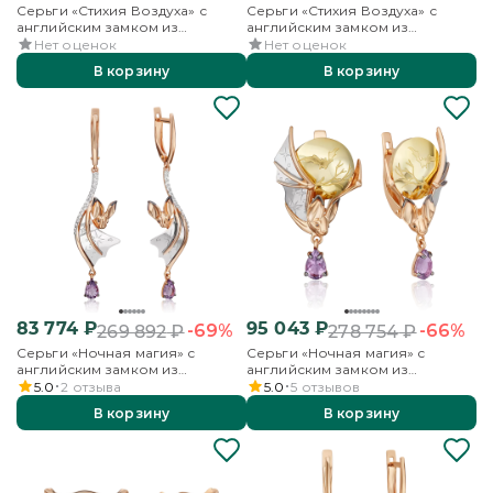
Серьги «Стихия Воздуха» с
Серьги «Стихия Воздуха» с
английским замком из
английским замком из
комбинированного золота с
комбинированного золота с
Нет оценок
Нет оценок
аметистами
аметистами
В корзину
В корзину
83 774
₽
95 043
₽
-69%
-66%
269 892
₽
278 754
₽
Серьги «Ночная магия» с
Серьги «Ночная магия» с
английским замком из
английским замком из
комбинированного золота с
комбинированного золота с
5.0
2
отзыва
5.0
5
отзывов
аметистом и бесцветными
аметистом
В корзину
В корзину
топазами