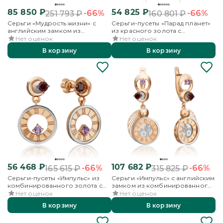
85 850
₽
54 825
₽
-66%
-66%
251 793
₽
160 801
₽
Серьги «Мудрость жизни» с
Серьги-пусеты «Парад планет»
английским замком из
из красного золота с
комбинированного золота с
аметистом и бесцветными
Нет оценок
Нет оценок
аметистом, кварцем дымчатым и
топазами
В корзину
В корзину
эмалью
56 468
₽
107 682
₽
-66%
-66%
165 615
₽
315 825
₽
Серьги-пусеты «Импульс» из
Серьги «Импульс» с английским
комбинированного золота с
замком из комбинированного
гранатом и аметистом
золота с гранатом и аметистом
Нет оценок
Нет оценок
В корзину
В корзину