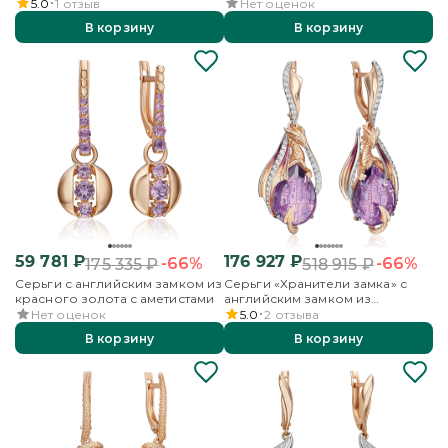
аметистами
5.0
1
отзыв
Нет оценок
В корзину
В корзину
59 781
₽
176 927
₽
-66%
-66%
175 335
₽
518 915
₽
Серьги с английским замком из
Серьги «Хранители замка» с
красного золота с аметистами
английским замком из
красного золота с аметистом,
Нет оценок
5.0
2
отзыва
бесцветными топазами и
В корзину
В корзину
эмалью