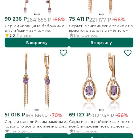
90 236
₽
75 411
₽
-66%
-66%
264 656
₽
221 177
₽
Серьги «Изящные бабочки» с
Серьги с английским замком из
английским замком из
красного золота с аметистом
комбинированного золота с
5.0
1
отзыв
Нет оценок
аметистами и бесцветными
В корзину
В корзину
топазами
51 018
₽
69 127
₽
-70%
-66%
169 663
₽
202 745
₽
Серьги с английским замком из
Серьги с английским замком из
красного золота с аметистом и
комбинированного золота с
бесцветным топазом
аметистом
Нет оценок
Нет оценок