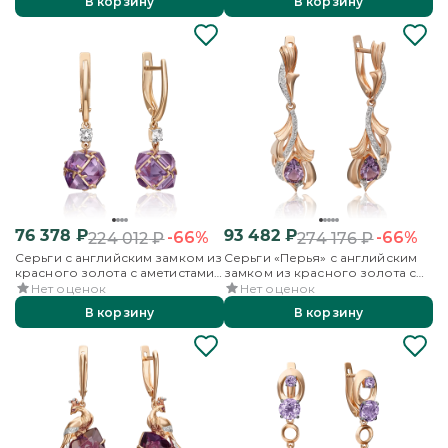
В корзину
В корзину
76 378
₽
93 482
₽
-66%
-66%
224 012
₽
274 176
₽
Серьги с английским замком из
Серьги «Перья» с английским
красного золота с аметистами
замком из красного золота с
и бесцветным топазом
аметистом и бесцветными
Нет оценок
Нет оценок
топазами
В корзину
В корзину