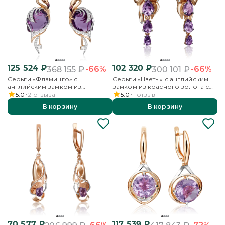
125 524
₽
102 320
₽
-66%
-66%
368 155
₽
300 101
₽
Серьги «Фламинго» с
Серьги «Цветы» с английским
английским замком из
замком из красного золота с
красного золота с аметистом,
аметистами
5.0
2
отзыва
5.0
1
отзыв
бесцветными топазами и
В корзину
В корзину
эмалью
70 577
₽
117 539
₽