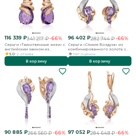
116 339
₽
96 402
₽
-66%
-66%
341 217
₽
282 744
₽
Серьги «Таинственные змеи» с
Серьги «Стихия Воздуха» из
английским замком из
комбинированного золота с
красного золота с аметистом
аметистами
5.0
2
отзыва
Нет оценок
В корзину
В корзину
90 885
₽
97 052
₽
-66%
-66%
266 560
₽
284 648
₽