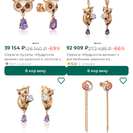
39 154
₽
92 909
₽
-69%
-66%
126 140
₽
272 495
₽
Серьги-пусеты «Мудрость
Серьги «Мудрость жизни» с
жизни» из красного золота с
английским замком из
аметистом и кварцем дымчатым
комбинированного золота с
Нет оценок
5.0
2
отзыва
аметистом, кварцем дымчатым и
В корзину
В корзину
эмалью