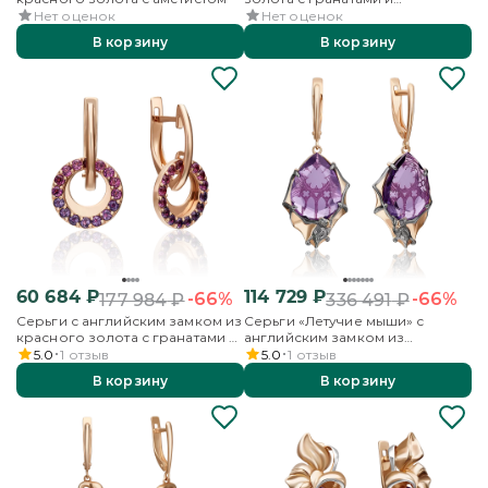
аметистами
Нет оценок
Нет оценок
В корзину
В корзину
60 684
₽
114 729
₽
-66%
-66%
177 984
₽
336 491
₽
Серьги с английским замком из
Серьги «Летучие мыши» с
красного золота с гранатами и
английским замком из
аметистами
красного золота с аметистом
5.0
1
отзыв
5.0
1
отзыв
В корзину
В корзину