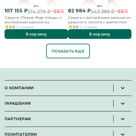
107 155
₽
82 984
₽
-66%
-66%
314 279
₽
243 389
₽
Серьги «Перья Жар-птицы» с
Серьги с английским замком из
английским замком из
красного золота с аметистом
красного золота с аметистом и
5.0
2
отзыва
5.0
3
отзыва
фианитами
В корзину
В корзину
ПОКАЗАТЬ ЕЩЕ
О КОМПАНИИ
Новости и пресс-релизы
УКРАШЕНИЯ
Вакансии
Каталог
Философия
ПАРТНЕРАМ
Кольца
Контакты
Стать партнёром
Серьги
Пользовательское соглашение
ПОКУПАТЕЛЯМ