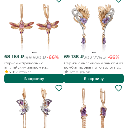
68 163
₽
69 138
₽
-66%
-66%
199 920
₽
202 776
₽
Серьги «Стрекозы» с
Серьги с английским замком из
английским замком из
комбинированного золота с
красного золота с аметистом и
аметистами и бесцветными
5.0
2
отзыва
Нет оценок
эмалью
топазами
В корзину
В корзину