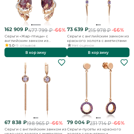
162 909
₽
73 639
₽
-66%
-66%
477 799
₽
215 978
₽
Серьги «Жар-птицы» с
Серьги с английским замком из
английским замком из
красного золота с аметистами
красного золота с аметистом,
5.0
9
отзывов
Нет оценок
бесцветными топазами и
В корзину
В корзину
эмалью
67 838
₽
79 004
₽
-66%
-66%
198 965
₽
231 714
₽
Серьги с английским замком из
Серьги-пусеты из красного
красного золота с аметистом
золота с гранатами и