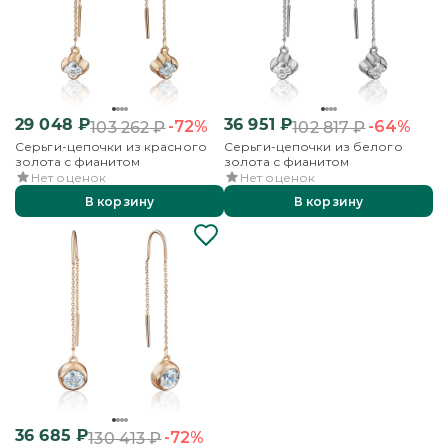
29 048
₽
36 951
₽
-72%
-64%
103 262
₽
102 817
₽
Серьги-цепочки из красного
Серьги-цепочки из белого
золота с фианитом
золота с фианитом
Нет оценок
Нет оценок
В корзину
В корзину
36 685
₽
-72%
130 413
₽