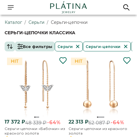
Каталог
/
Серьги
/
Серьги-цепочки
СЕРЬГИ-ЦЕПОЧКИ КЛАССИКА
Все фильтры
Серьги
Серьги-цепочки
К
17 372
₽
22 313
₽
-64%
-64%
48 339
₽
62 087
₽
Серьги-цепочки «Бабочки» из
Серьги-цепочки из красного
красного золота
золота