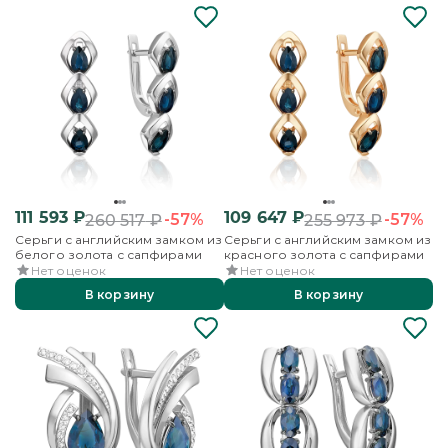
111 593
₽
109 647
₽
-57%
-57%
260 517
₽
255 973
₽
Серьги с английским замком из
Серьги с английским замком из
белого золота с сапфирами
красного золота с сапфирами
Нет оценок
Нет оценок
В корзину
В корзину