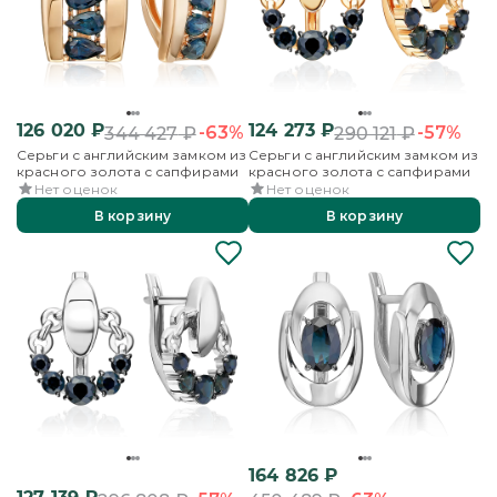
126 020
₽
124 273
₽
-63%
-57%
344 427
₽
290 121
₽
Серьги с английским замком из
Серьги с английским замком из
красного золота с сапфирами
красного золота с сапфирами
Нет оценок
Нет оценок
В корзину
В корзину
164 826
₽