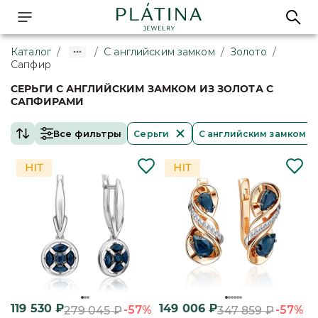
Каталог
/
/
С английским замком
/
Золото
/
Сапфир
СЕРЬГИ С АНГЛИЙСКИМ ЗАМКОМ ИЗ ЗОЛОТА С
САПФИРАМИ
Все фильтры
Серьги
С английским замком
119 530
₽
149 006
₽
-57%
-57%
279 045
₽
347 859
₽