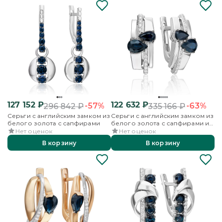
127 152
₽
122 632
₽
-57%
-63%
296 842
₽
335 166
₽
Серьги с английским замком из
Серьги с английским замком из
белого золота с сапфирами
белого золота с сапфирами и
бриллиантами
Нет оценок
Нет оценок
В корзину
В корзину