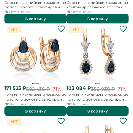
Серьги с английским замком из
Серьги с английским замком из
белого золота с сапфирами
комбинированного золота с
сапфирами и бриллиантами
Нет оценок
Нет оценок
В корзину
В корзину
171 523
₽
103 084
₽
-71%
-71%
582 436
₽
350 038
₽
Серьги с английским замком из
Серьги с английским замком из
красного золота с сапфиром и
красного золота с сапфиром и
бриллиантами
бриллиантами
Нет оценок
Нет оценок
В корзину
В корзину