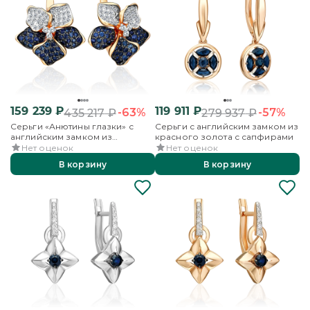
159 239
₽
119 911
₽
-63%
-57%
435 217
₽
279 937
₽
Серьги «Анютины глазки» с
Серьги с английским замком из
английским замком из
красного золота с сапфирами
красного золота с
Нет оценок
Нет оценок
бриллиантами и сапфирами
В корзину
В корзину