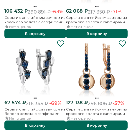
106 432
₽
62 068
₽
-63%
-71%
290 891
₽
217 350
₽
Серьги с английским замком из
Серьги с английским замком из
красного золота с сапфирами
красного золота с сапфирами
Нет оценок
Нет оценок
В корзину
В корзину
67 574
₽
127 138
₽
-69%
-57%
216 349
₽
296 806
₽
Серьги с английским замком из
Серьги с английским замком из
белого золота с сапфирами
красного золота с сапфирами
Нет оценок
Нет оценок
В корзину
В корзину