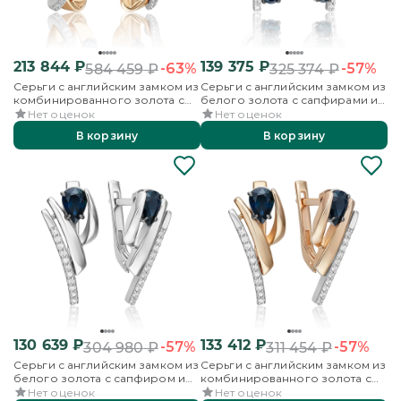
213 844
₽
139 375
₽
-63%
-57%
584 459
₽
325 374
₽
Серьги с английским замком из
Серьги с английским замком из
комбинированного золота с
белого золота с сапфирами и
сапфиром и бриллиантами
бриллиантами
Нет оценок
Нет оценок
В корзину
В корзину
130 639
₽
133 412
₽
-57%
-57%
304 980
₽
311 454
₽
Серьги с английским замком из
Серьги с английским замком из
белого золота с сапфиром и
комбинированного золота с
бриллиантами
сапфиром и бриллиантами
Нет оценок
Нет оценок