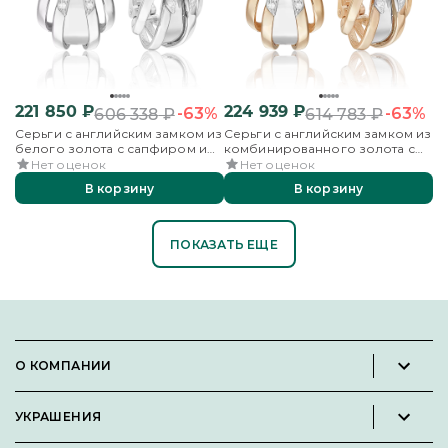
221 850
₽
224 939
₽
-63%
-63%
606 338
₽
614 783
₽
Серьги с английским замком из
Серьги с английским замком из
белого золота с сапфиром и
комбинированного золота с
бриллиантами
сапфиром и бриллиантами
Нет оценок
Нет оценок
В корзину
В корзину
ПОКАЗАТЬ ЕЩЕ
О КОМПАНИИ
Новости и пресс-релизы
УКРАШЕНИЯ
Вакансии