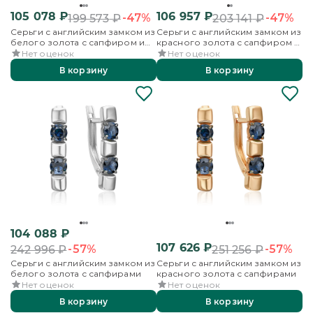
105 078
₽
106 957
₽
-47%
-47%
199 573
₽
203 141
₽
Серьги с английским замком из
Серьги с английским замком из
белого золота с сапфиром и
красного золота с сапфиром и
бриллиантами
бриллиантами
Нет оценок
Нет оценок
В корзину
В корзину
104 088
₽
107 626
₽
-57%
-57%
242 996
₽
251 256
₽
Серьги с английским замком из
Серьги с английским замком из
белого золота с сапфирами
красного золота с сапфирами
Нет оценок
Нет оценок
В корзину
В корзину