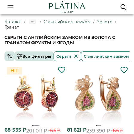
Каталог
/
/
С английским замком
/
Золото
/
Гранат
СЕРЬГИ С АНГЛИЙСКИМ ЗАМКОМ ИЗ ЗОЛОТА С
ГРАНАТОМ ФРУКТЫ И ЯГОДЫ
Все фильтры
Серьги
С английским замком
68 535
₽
81 621
₽
-66%
-66%
201 011
₽
239 390
₽