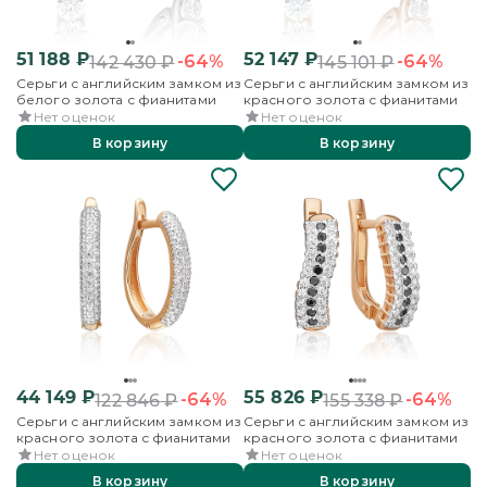
51 188
₽
52 147
₽
-64%
-64%
142 430
₽
145 101
₽
Серьги с английским замком из
Серьги с английским замком из
белого золота с фианитами
красного золота с фианитами
Нет оценок
Нет оценок
В корзину
В корзину
44 149
₽
55 826
₽
-64%
-64%
122 846
₽
155 338
₽
Серьги с английским замком из
Серьги с английским замком из
красного золота с фианитами
красного золота с фианитами
Нет оценок
Нет оценок
В корзину
В корзину