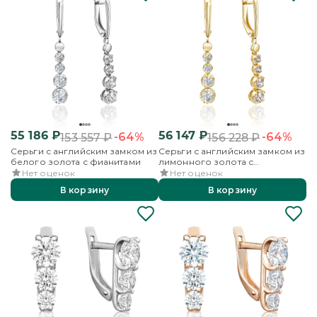
55 186
₽
56 147
₽
-64%
-64%
153 557
₽
156 228
₽
Серьги с английским замком из
Серьги с английским замком из
белого золота с фианитами
лимонного золота с
фианитами
Нет оценок
Нет оценок
В корзину
В корзину