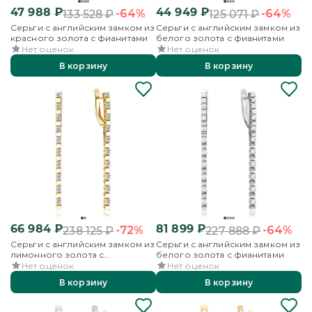
47 988
₽
44 949
₽
-64%
-64%
133 528
₽
125 071
₽
Серьги с английским замком из
Серьги с английским замком из
красного золота с фианитами
белого золота с фианитами
Нет оценок
Нет оценок
В корзину
В корзину
66 984
₽
81 899
₽
-72%
-64%
238 125
₽
227 888
₽
Серьги с английским замком из
Серьги с английским замком из
лимонного золота с
белого золота с фианитами
фианитами
Нет оценок
Нет оценок
В корзину
В корзину