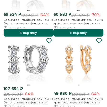
69 524
₽
60 583
₽
-64%
-70%
193 451
₽
201 474
₽
Серьги с английским замком из
Серьги с английским замком из
белого золота с фианитами
красного золота с фианитами
Нет оценок
Нет оценок
В корзину
В корзину
107 654
₽
49 980
₽
-64%
-64%
299 548
₽
139 071
₽
Серьги с английским замком из
Серьги с английским замком из
белого золота с фианитами
красного золота с фианитами
Нет оценок
Нет оценок