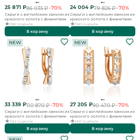
25 871
₽
24 004
₽
-70%
-70%
86 035
₽
79 826
₽
Серьги с английским замком из
Серьги с английским замком из
красного золота с фианитами
красного золота с фианитами
Нет оценок
Нет оценок
В корзину
В корзину
33 339
₽
27 205
₽
-70%
-70%
110 870
₽
90 470
₽
Серьги с английским замком из
Серьги с английским замком из
красного золота с фианитами
красного золота с фианитами
Нет оценок
Нет оценок
В корзину
В корзину