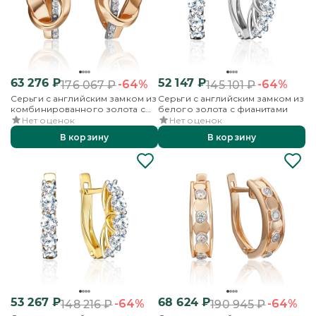
63 276
₽
52 147
₽
-64%
-64%
176 067
₽
145 101
₽
Серьги с английским замком из
Серьги с английским замком из
комбинированного золота с
белого золота с фианитами
фианитами
Нет оценок
Нет оценок
В корзину
В корзину
53 267
₽
68 624
₽
-64%
-64%
148 216
₽
190 945
₽