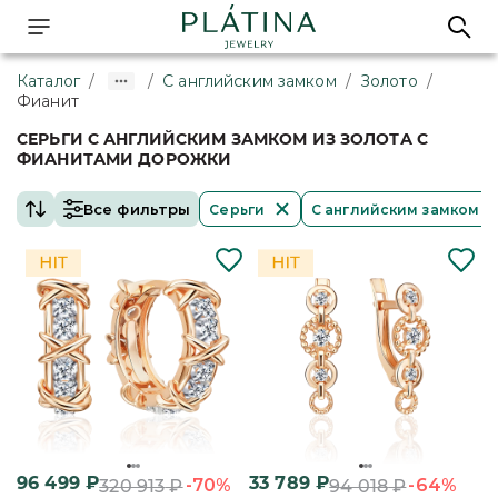
Каталог
/
/
С английским замком
/
Золото
/
Фианит
СЕРЬГИ С АНГЛИЙСКИМ ЗАМКОМ ИЗ ЗОЛОТА С
ФИАНИТАМИ ДОРОЖКИ
Все фильтры
Серьги
С английским замком
96 499
₽
33 789
₽
-70%
-64%
320 913
₽
94 018
₽