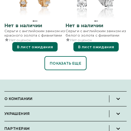
Нет в наличии
Нет в наличии
Серьги с английским замком из
Серьги с английским замком из
красного золота с фианитами
белого золота с фианитами
Нет оценок
Нет оценок
В лист ожидания
В лист ожидания
ПОКАЗАТЬ ЕЩЕ
О КОМПАНИИ
Новости и пресс-релизы
УКРАШЕНИЯ
Вакансии
Каталог
Философия
ПАРТНЕРАМ