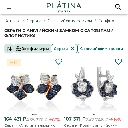
Каталог
/
Серьги
/
С английским замком
/
Сапфир
СЕРЬГИ С АНГЛИЙСКИМ ЗАМКОМ С САПФИРАМИ
ФЛОРИСТИКА
Все фильтры
Серьги
С английским замком
164 431
₽
107 371
₽
-62%
-56%
435 217
₽
242 746
₽
Серьги «Анютины глазки» с
Серьги «Розы» с английским