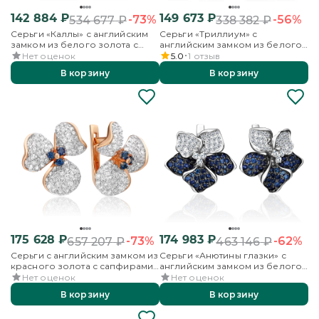
142 884
₽
149 673
₽
-73%
-56%
534 677
₽
338 382
₽
Серьги «Каллы» с английским
Серьги «Триллиум» с
замком из белого золота с
английским замком из белого
бриллиантами и сапфирами
золота с бриллиантами и
Нет оценок
5.0
1
отзыв
сапфирами
В корзину
В корзину
175 628
₽
174 983
₽
-73%
-62%
657 207
₽
463 146
₽
Серьги с английским замком из
Серьги «Анютины глазки» с
красного золота с сапфирами
английским замком из белого
и бриллиантами
золота с бриллиантами и
Нет оценок
Нет оценок
сапфирами
В корзину
В корзину