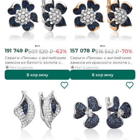
191 749
₽
157 078
₽
-62%
-70%
507 520
₽
516 542
₽
Серьги «Пионы» с английским
Серьги «Пионы» с английским
замком из белого золота с
замком из красного золота с
бриллиантами и сапфирами
бриллиантами и сапфирами
Нет оценок
Нет оценок
В корзину
В корзину